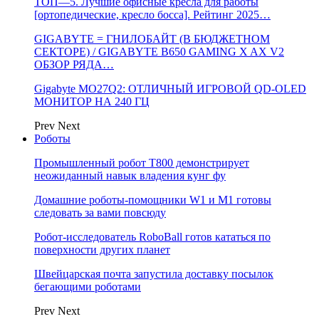
ТОП—5. Лучшие офисные кресла для работы
[ортопедические, кресло босса]. Рейтинг 2025…
GIGABYTE = ГНИЛОБАЙТ (В БЮДЖЕТНОМ
СЕКТОРЕ) / GIGABYTE B650 GAMING X AX V2
ОБЗОР РЯДА…
Gigabyte MO27Q2: ОТЛИЧНЫЙ ИГРОВОЙ QD-OLED
МОНИТОР НА 240 ГЦ
Prev
Next
Роботы
Промышленный робот Т800 демонстрирует
неожиданный навык владения кунг фу
Домашние роботы-помощники W1 и M1 готовы
следовать за вами повсюду
Робот-исследователь RoboBall готов кататься по
поверхности других планет
Швейцарская почта запустила доставку посылок
бегающими роботами
Prev
Next