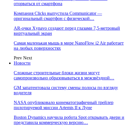
оторваться от смартфона
Компания Clicks выпустила Communicator —
оригинальный смартфон с физической…
AR-очки Xynavo создают перед глазами 7,5-метровый
виртуальный экран
Самая маленькая мышь в мире NanoFlow i2 Air работает
на любых поверхностях
Prev
Next
Новости
Сложные строительные блоки жизни могут
самопроизвольно образовываться в межзвёздной…
GM запатентовала систему смены полосы по взгляду
водителя
NASA опубликовало кинематографичный трейлер
пилотируемой миссии Artemis II к Луне
Boston Dynamics научила робота Spot открывать двери и
представила коммерческую версию…