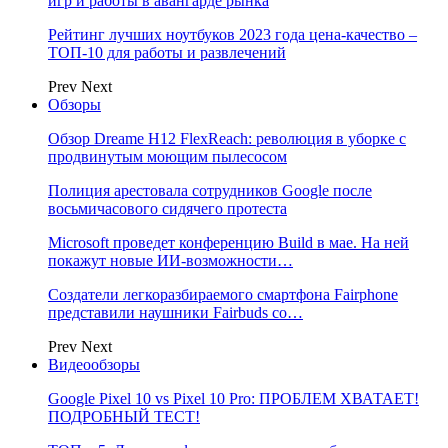
игр и работы в авангарде рынка
Рейтинг лучших ноутбуков 2023 года цена-качество –
ТОП-10 для работы и развлечений
Prev
Next
Обзоры
Обзор Dreame H12 FlexReach: революция в уборке с
продвинутым моющим пылесосом
Полиция арестовала сотрудников Google после
восьмичасового сидячего протеста
Microsoft проведет конференцию Build в мае. На ней
покажут новые ИИ-возможности…
Создатели легкоразбираемого смартфона Fairphone
представили наушники Fairbuds со…
Prev
Next
Видеообзоры
Google Pixel 10 vs Pixel 10 Pro: ПРОБЛЕМ ХВАТАЕТ!
ПОДРОБНЫЙ ТЕСТ!