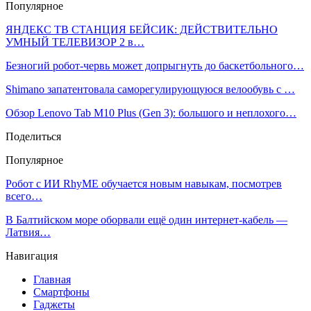
Популярное
ЯНДЕКС ТВ СТАНЦИЯ БЕЙСИК: ДЕЙСТВИТЕЛЬНО
УМНЫЙ ТЕЛЕВИЗОР 2 в…
Безногий робот-червь может допрыгнуть до баскетбольного…
Shimano запатентовала саморегулирующуюся велообувь с …
Обзор Lenovo Tab M10 Plus (Gen 3): большого и неплохого…
Поделиться
Популярное
Робот с ИИ RhyME обучается новым навыкам, посмотрев
всего…
В Балтийском море оборвали ещё один интернет-кабель —
Латвия…
Навигация
Главная
Смартфоны
Гаджеты