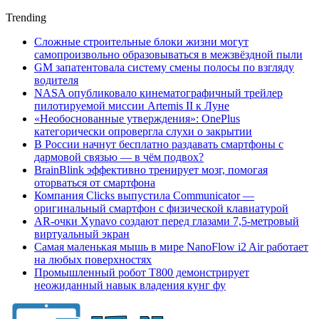
Trending
Сложные строительные блоки жизни могут
самопроизвольно образовываться в межзвёздной пыли
GM запатентовала систему смены полосы по взгляду
водителя
NASA опубликовало кинематографичный трейлер
пилотируемой миссии Artemis II к Луне
«Необоснованные утверждения»: OnePlus
категорически опровергла слухи о закрытии
В России начнут бесплатно раздавать смартфоны с
дармовой связью — в чём подвох?
BrainBlink эффективно тренирует мозг, помогая
оторваться от смартфона
Компания Clicks выпустила Communicator —
оригинальный смартфон с физической клавиатурой
AR-очки Xynavo создают перед глазами 7,5-метровый
виртуальный экран
Самая маленькая мышь в мире NanoFlow i2 Air работает
на любых поверхностях
Промышленный робот Т800 демонстрирует
неожиданный навык владения кунг фу