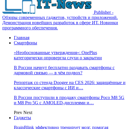
Publisher -
Обзоры современных гаджетов, устройств и приложений.
Демонстрация новейших разработок в сфере ИТ. Новинки
программного обеспечения.
Главная
Смартфоны
«Необоснованные утверждения»: OnePlus
категорически опровергла слухи о закрытии
В России начнут бесплатно раздавать смартфоны с
дармовой связью — в чём подвох?
Репортаж со стенда Doogee на CES 2026: защищённые и
классические смартфоны с ИИ и…
В России поступили в продажу смартфоны Poco M8 5G
и M8 Pro 5G с AMOLED-дисплеями и…
Prev
Next
Гаджеты
BrainBlink эффективно тренирует мозг, помогая