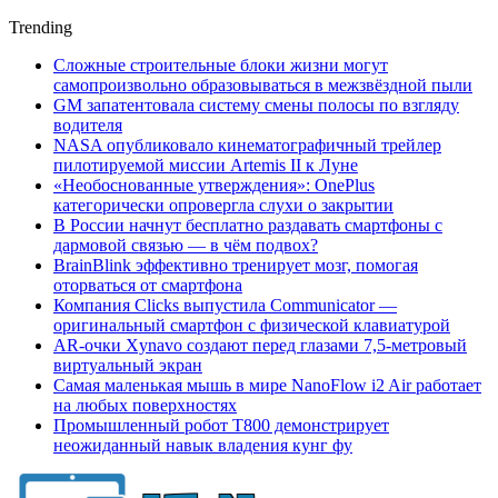
Trending
Сложные строительные блоки жизни могут
самопроизвольно образовываться в межзвёздной пыли
GM запатентовала систему смены полосы по взгляду
водителя
NASA опубликовало кинематографичный трейлер
пилотируемой миссии Artemis II к Луне
«Необоснованные утверждения»: OnePlus
категорически опровергла слухи о закрытии
В России начнут бесплатно раздавать смартфоны с
дармовой связью — в чём подвох?
BrainBlink эффективно тренирует мозг, помогая
оторваться от смартфона
Компания Clicks выпустила Communicator —
оригинальный смартфон с физической клавиатурой
AR-очки Xynavo создают перед глазами 7,5-метровый
виртуальный экран
Самая маленькая мышь в мире NanoFlow i2 Air работает
на любых поверхностях
Промышленный робот Т800 демонстрирует
неожиданный навык владения кунг фу