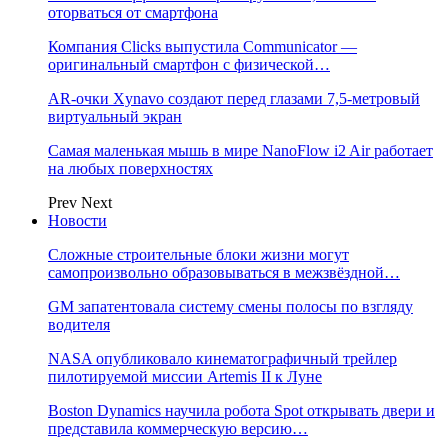
оторваться от смартфона
Компания Clicks выпустила Communicator —
оригинальный смартфон с физической…
AR-очки Xynavo создают перед глазами 7,5-метровый
виртуальный экран
Самая маленькая мышь в мире NanoFlow i2 Air работает
на любых поверхностях
Prev
Next
Новости
Сложные строительные блоки жизни могут
самопроизвольно образовываться в межзвёздной…
GM запатентовала систему смены полосы по взгляду
водителя
NASA опубликовало кинематографичный трейлер
пилотируемой миссии Artemis II к Луне
Boston Dynamics научила робота Spot открывать двери и
представила коммерческую версию…