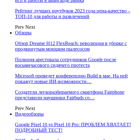
игр и работы в авангарде рынка
Рейтинг лучших ноутбуков 2023 года цена-качество –
ТОП-10 для работы и развлечений
Prev
Next
Обзоры
Обзор Dreame H12 FlexReach: революция в уборке с
продвинутым моющим пылесосом
Полиция арестовала сотрудников Google после
восьмичасового сидячего протеста
Microsoft проведет конференцию Build в мае. На ней
покажут новые ИИ-возможности…
Создатели легкоразбираемого смартфона Fairphone
представили наушники Fairbuds со…
Prev
Next
Видеообзоры
Google Pixel 10 vs Pixel 10 Pro: ПРОБЛЕМ ХВАТАЕТ!
ПОДРОБНЫЙ ТЕСТ!