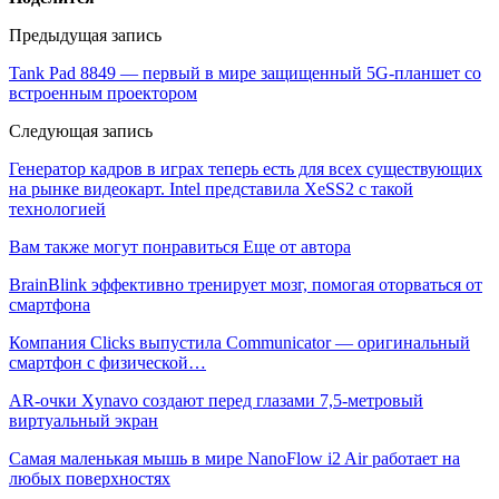
Предыдущая запись
Tank Pad 8849 — первый в мире защищенный 5G-планшет со
встроенным проектором
Следующая запись
Генератор кадров в играх теперь есть для всех существующих
на рынке видеокарт. Intel представила XeSS2 с такой
технологией
Вам также могут понравиться
Еще от автора
BrainBlink эффективно тренирует мозг, помогая оторваться от
смартфона
Компания Clicks выпустила Communicator — оригинальный
смартфон с физической…
AR-очки Xynavo создают перед глазами 7,5-метровый
виртуальный экран
Самая маленькая мышь в мире NanoFlow i2 Air работает на
любых поверхностях