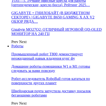
ТОП—5. Лучшие офисные кресла для работы
[ортопедические, кресло босса]. Рейтинг 2025…
GIGABYTE = ГНИЛОБАЙТ (В БЮДЖЕТНОМ
СЕКТОРЕ) / GIGABYTE B650 GAMING X AX V2
ОБЗОР РЯДА…
Gigabyte MO27Q2: ОТЛИЧНЫЙ ИГРОВОЙ QD-OLED
МОНИТОР НА 240 ГЦ
Prev
Next
Роботы
Промышленный робот Т800 демонстрирует
неожиданный навык владения кунг фу
Домашние роботы-помощники W1 и M1 готовы
следовать за вами повсюду
Робот-исследователь RoboBall готов кататься по
поверхности других планет
Швейцарская почта запустила доставку посылок
бегающими роботами
Prev
Next