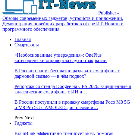
Publisher -
Обзоры современных гаджетов, устройств и приложений.
Демонстрация новейших разработок в сфере ИТ. Новинки
программного обеспечения.
Главная
Смартфоны
«Необоснованные утверждения»: OnePlus
категорически опровергла слухи о закрытии
В России начнут бесплатно раздавать смартфоны с
дармовой связью — в чём подвох?
Репортаж со стенда Doogee на CES 2026: защищённые и
классические смартфоны с ИИ и…
В России поступили в продажу смартфоны Poco M8 5G
и M8 Pro 5G с AMOLED-дисплеями и…
Prev
Next
Гаджеты
BrainBlink эффективно тренирует мозг, помогая