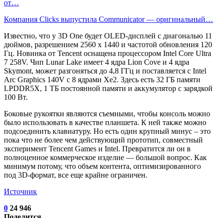
от…
Компания Clicks выпустила Communicator — оригинальный…
Известно, что у 3D One будет OLED-дисплей с диагональю 11
дюймов, разрешением 2560 x 1440 и частотой обновления 120
Гц. Новинка от Tencent оснащена процессором Intel Core Ultra
7 258V. Чип Lunar Lake имеет 4 ядра Lion Cove и 4 ядра
Skymont, может разгоняться до 4,8 ГГц и поставляется с Intel
Arc Graphics 140V с 8 ядрами Xe2. Здесь есть 32 ГБ памяти
LPDDR5X, 1 ТБ постоянной памяти и аккумулятор с зарядкой
100 Вт.
Боковые рукоятки являются съемными, чтобы консоль можно
было использовать в качестве планшета. К ней также можно
подсоединить клавиатуру. Но есть один крупный минус – это
пока что не более чем действующий прототип, совместный
эксперимент Tencent Games и Intel. Превратится ли он в
полноценное коммерческое изделие — большой вопрос. Как
минимум потому, что объем контента, оптимизированного
под 3D-формат, все еще крайне ограничен.
Источник
0
24 946
Поделится