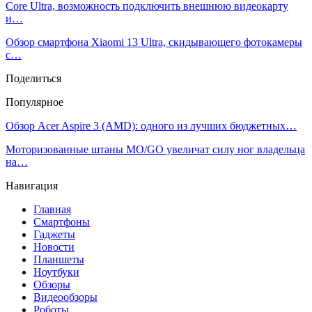
Core Ultra, возможность подключить внешнюю видеокарту
и…
Обзор смартфона Xiaomi 13 Ultra, скидывающего фотокамеры
с…
Поделиться
Популярное
Обзор Acer Aspire 3 (AMD): одного из лучших бюджетных…
Моторизованные штаны MO/GO увеличат силу ног владельца
на…
Навигация
Главная
Смартфоны
Гаджеты
Новости
Планшеты
Ноутбуки
Обзоры
Видеообзоры
Роботы