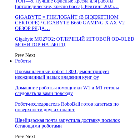
ТОП—5. Лучшие офисные кресла для работы
[ортопедические, кресло босса]. Рейтинг 2025…
GIGABYTE = ГНИЛОБАЙТ (В БЮДЖЕТНОМ
СЕКТОРЕ) / GIGABYTE B650 GAMING X AX V2
ОБЗОР РЯДА…
Gigabyte MO27Q2: ОТЛИЧНЫЙ ИГРОВОЙ QD-OLED
МОНИТОР НА 240 ГЦ
Prev
Next
Роботы
Промышленный робот Т800 демонстрирует
неожиданный навык владения кунг фу
Домашние роботы-помощники W1 и M1 готовы
следовать за вами повсюду
Робот-исследователь RoboBall готов кататься по
поверхности других планет
Швейцарская почта запустила доставку посылок
бегающими роботами
Prev
Next