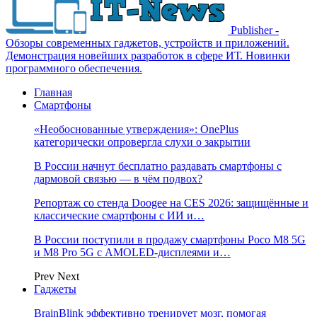
Publisher -
Обзоры современных гаджетов, устройств и приложений.
Демонстрация новейших разработок в сфере ИТ. Новинки
программного обеспечения.
Главная
Смартфоны
«Необоснованные утверждения»: OnePlus
категорически опровергла слухи о закрытии
В России начнут бесплатно раздавать смартфоны с
дармовой связью — в чём подвох?
Репортаж со стенда Doogee на CES 2026: защищённые и
классические смартфоны с ИИ и…
В России поступили в продажу смартфоны Poco M8 5G
и M8 Pro 5G с AMOLED-дисплеями и…
Prev
Next
Гаджеты
BrainBlink эффективно тренирует мозг, помогая