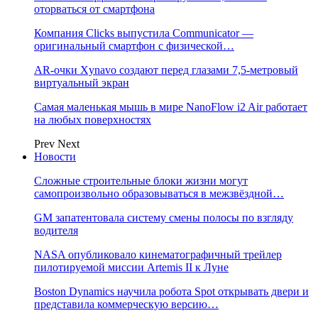
оторваться от смартфона
Компания Clicks выпустила Communicator —
оригинальный смартфон с физической…
AR-очки Xynavo создают перед глазами 7,5-метровый
виртуальный экран
Самая маленькая мышь в мире NanoFlow i2 Air работает
на любых поверхностях
Prev
Next
Новости
Сложные строительные блоки жизни могут
самопроизвольно образовываться в межзвёздной…
GM запатентовала систему смены полосы по взгляду
водителя
NASA опубликовало кинематографичный трейлер
пилотируемой миссии Artemis II к Луне
Boston Dynamics научила робота Spot открывать двери и
представила коммерческую версию…