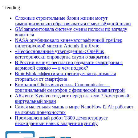
Trending
Сложные строительные блоки жизни могут
самопроизвольно образовываться в межзвёздной пыли
GM запатентовала систему смены полосы по взгляду
водителя
NASA опубликовало кинематографичный трейлер
пилотируемой миссии Artemis II к Луне
«Необоснованные утверждения»: OnePlus
категорически опровергла слухи о закрытии
В России начнут бесплатно раздавать смартфоны с
дармовой связью — в чём подвох?
BrainBlink эффективно тренирует мозг, помогая
оторваться от смартфона
Компания Clicks выпустила Communicator —
оригинальный смартфон с физической клавиатурой
AR-очки Xynavo создают перед глазами 7,5-метровый
виртуальный экран
Самая маленькая мышь в мире NanoFlow i2 Air работает
на любых поверхностях
Промышленный робот Т800 демонстрирует
неожиданный навык владения кунг фу