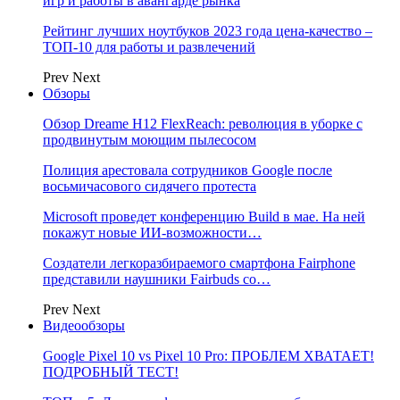
игр и работы в авангарде рынка
Рейтинг лучших ноутбуков 2023 года цена-качество –
ТОП-10 для работы и развлечений
Prev
Next
Обзоры
Обзор Dreame H12 FlexReach: революция в уборке с
продвинутым моющим пылесосом
Полиция арестовала сотрудников Google после
восьмичасового сидячего протеста
Microsoft проведет конференцию Build в мае. На ней
покажут новые ИИ-возможности…
Создатели легкоразбираемого смартфона Fairphone
представили наушники Fairbuds со…
Prev
Next
Видеообзоры
Google Pixel 10 vs Pixel 10 Pro: ПРОБЛЕМ ХВАТАЕТ!
ПОДРОБНЫЙ ТЕСТ!