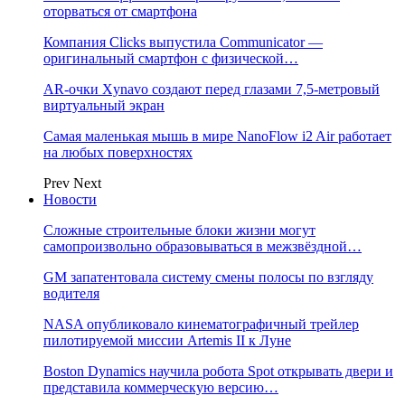
оторваться от смартфона
Компания Clicks выпустила Communicator —
оригинальный смартфон с физической…
AR-очки Xynavo создают перед глазами 7,5-метровый
виртуальный экран
Самая маленькая мышь в мире NanoFlow i2 Air работает
на любых поверхностях
Prev
Next
Новости
Сложные строительные блоки жизни могут
самопроизвольно образовываться в межзвёздной…
GM запатентовала систему смены полосы по взгляду
водителя
NASA опубликовало кинематографичный трейлер
пилотируемой миссии Artemis II к Луне
Boston Dynamics научила робота Spot открывать двери и
представила коммерческую версию…