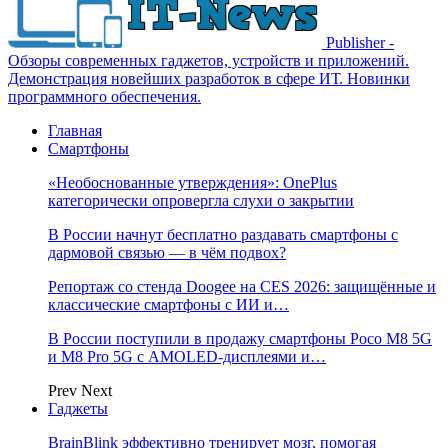
Publisher -
Обзоры современных гаджетов, устройств и приложений.
Демонстрация новейших разработок в сфере ИТ. Новинки
программного обеспечения.
Главная
Смартфоны
«Необоснованные утверждения»: OnePlus
категорически опровергла слухи о закрытии
В России начнут бесплатно раздавать смартфоны с
дармовой связью — в чём подвох?
Репортаж со стенда Doogee на CES 2026: защищённые и
классические смартфоны с ИИ и…
В России поступили в продажу смартфоны Poco M8 5G
и M8 Pro 5G с AMOLED-дисплеями и…
Prev
Next
Гаджеты
BrainBlink эффективно тренирует мозг, помогая