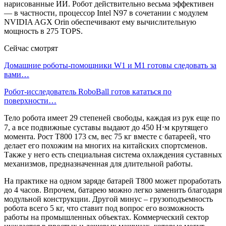
нарисованные ИИ. Робот действительно весьма эффективен
— в частности, процессор Intel N97 в сочетании с модулем
NVIDIA AGX Orin обеспечивают ему вычислительную
мощность в 275 TOPS.
Сейчас смотрят
Домашние роботы-помощники W1 и M1 готовы следовать за
вами…
Робот-исследователь RoboBall готов кататься по
поверхности…
Тело робота имеет 29 степеней свободы, каждая из рук еще по
7, а все подвижные суставы выдают до 450 Н⋅м крутящего
момента. Рост T800 173 см, вес 75 кг вместе с батареей, что
делает его похожим на многих на китайских спортсменов.
Также у него есть специальная система охлаждения суставных
механизмов, предназначенная для длительной работы.
На практике на одном заряде батарей T800 может проработать
до 4 часов. Впрочем, батарею можно легко заменить благодаря
модульной конструкции. Другой минус – грузоподъемность
робота всего 5 кг, что ставит под вопрос его возможность
работы на промышленных объектах. Коммерческий сектор