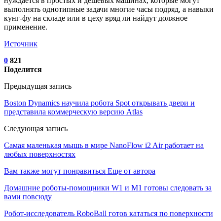
нуждается в простых и дешевых машинах, которые могут
выполнять однотипные задачи многие часы подряд, а навыки
кунг-фу на складе или в цеху вряд ли найдут должное
применение.
Источник
0
821
Поделится
Предыдущая запись
Boston Dynamics научила робота Spot открывать двери и
представила коммерческую версию Atlas
Следующая запись
Самая маленькая мышь в мире NanoFlow i2 Air работает на
любых поверхностях
Вам также могут понравиться
Еще от автора
Домашние роботы-помощники W1 и M1 готовы следовать за
вами повсюду
Робот-исследователь RoboBall готов кататься по поверхности