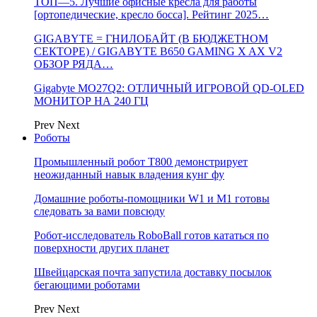
ТОП—5. Лучшие офисные кресла для работы
[ортопедические, кресло босса]. Рейтинг 2025…
GIGABYTE = ГНИЛОБАЙТ (В БЮДЖЕТНОМ
СЕКТОРЕ) / GIGABYTE B650 GAMING X AX V2
ОБЗОР РЯДА…
Gigabyte MO27Q2: ОТЛИЧНЫЙ ИГРОВОЙ QD-OLED
МОНИТОР НА 240 ГЦ
Prev
Next
Роботы
Промышленный робот Т800 демонстрирует
неожиданный навык владения кунг фу
Домашние роботы-помощники W1 и M1 готовы
следовать за вами повсюду
Робот-исследователь RoboBall готов кататься по
поверхности других планет
Швейцарская почта запустила доставку посылок
бегающими роботами
Prev
Next