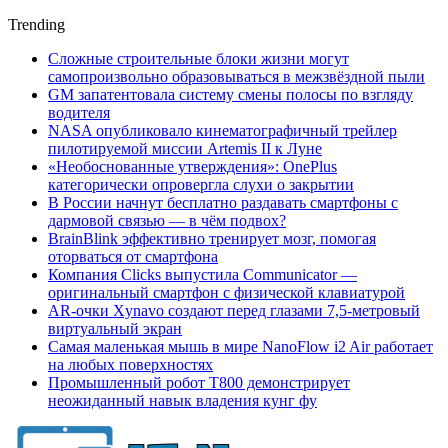
Trending
Сложные строительные блоки жизни могут
самопроизвольно образовываться в межзвёздной пыли
GM запатентовала систему смены полосы по взгляду
водителя
NASA опубликовало кинематографичный трейлер
пилотируемой миссии Artemis II к Луне
«Необоснованные утверждения»: OnePlus
категорически опровергла слухи о закрытии
В России начнут бесплатно раздавать смартфоны с
дармовой связью — в чём подвох?
BrainBlink эффективно тренирует мозг, помогая
оторваться от смартфона
Компания Clicks выпустила Communicator —
оригинальный смартфон с физической клавиатурой
AR-очки Xynavo создают перед глазами 7,5-метровый
виртуальный экран
Самая маленькая мышь в мире NanoFlow i2 Air работает
на любых поверхностях
Промышленный робот Т800 демонстрирует
неожиданный навык владения кунг фу