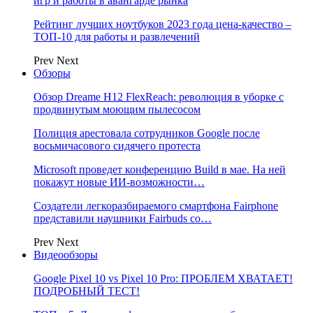
игр и работы в авангарде рынка
Рейтинг лучших ноутбуков 2023 года цена-качество –
ТОП-10 для работы и развлечений
Prev
Next
Обзоры
Обзор Dreame H12 FlexReach: революция в уборке с
продвинутым моющим пылесосом
Полиция арестовала сотрудников Google после
восьмичасового сидячего протеста
Microsoft проведет конференцию Build в мае. На ней
покажут новые ИИ-возможности…
Создатели легкоразбираемого смартфона Fairphone
представили наушники Fairbuds со…
Prev
Next
Видеообзоры
Google Pixel 10 vs Pixel 10 Pro: ПРОБЛЕМ ХВАТАЕТ!
ПОДРОБНЫЙ ТЕСТ!