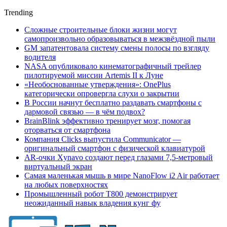
Trending
Сложные строительные блоки жизни могут
самопроизвольно образовываться в межзвёздной пыли
GM запатентовала систему смены полосы по взгляду
водителя
NASA опубликовало кинематографичный трейлер
пилотируемой миссии Artemis II к Луне
«Необоснованные утверждения»: OnePlus
категорически опровергла слухи о закрытии
В России начнут бесплатно раздавать смартфоны с
дармовой связью — в чём подвох?
BrainBlink эффективно тренирует мозг, помогая
оторваться от смартфона
Компания Clicks выпустила Communicator —
оригинальный смартфон с физической клавиатурой
AR-очки Xynavo создают перед глазами 7,5-метровый
виртуальный экран
Самая маленькая мышь в мире NanoFlow i2 Air работает
на любых поверхностях
Промышленный робот Т800 демонстрирует
неожиданный навык владения кунг фу