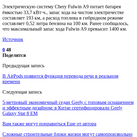
Электрическую систему Chery Fulwin A9 питает батарея
ёмкостью 33,7 кВт⋅ч., запас хода на чистом электричестве
составляет 193 км, а расход топлива в гибридном режиме
составляет 0,52 литра бензина на 100 км. Ранее сообщалось,
что максимальный запас хода Fulwin A9 превысит 1400 км.
Источник
0
48
Поделится
Предыдущая запись
В AirPods появится функция перевода речи в реальном
времени
Следующая запись
5-метровый экономичный седан Geely с топовым оснащением
и эффектным дизайном: в Китае сертифицировали Geely
Galaxy Star 8 EM
Вам также могут понравиться
Еще от автора
Сложные строительные блоки жизни могут самопроизвольно