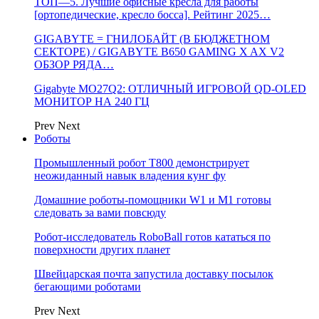
ТОП—5. Лучшие офисные кресла для работы
[ортопедические, кресло босса]. Рейтинг 2025…
GIGABYTE = ГНИЛОБАЙТ (В БЮДЖЕТНОМ
СЕКТОРЕ) / GIGABYTE B650 GAMING X AX V2
ОБЗОР РЯДА…
Gigabyte MO27Q2: ОТЛИЧНЫЙ ИГРОВОЙ QD-OLED
МОНИТОР НА 240 ГЦ
Prev
Next
Роботы
Промышленный робот Т800 демонстрирует
неожиданный навык владения кунг фу
Домашние роботы-помощники W1 и M1 готовы
следовать за вами повсюду
Робот-исследователь RoboBall готов кататься по
поверхности других планет
Швейцарская почта запустила доставку посылок
бегающими роботами
Prev
Next