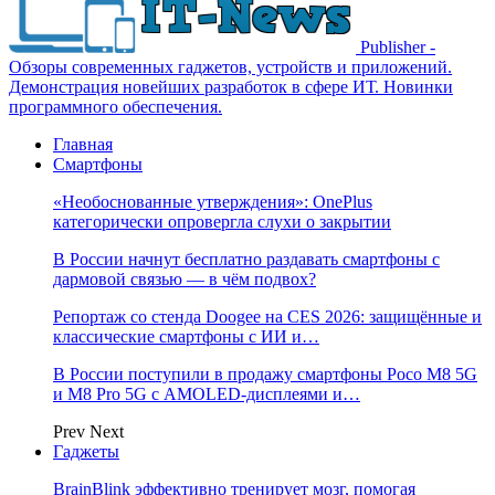
Publisher -
Обзоры современных гаджетов, устройств и приложений.
Демонстрация новейших разработок в сфере ИТ. Новинки
программного обеспечения.
Главная
Смартфоны
«Необоснованные утверждения»: OnePlus
категорически опровергла слухи о закрытии
В России начнут бесплатно раздавать смартфоны с
дармовой связью — в чём подвох?
Репортаж со стенда Doogee на CES 2026: защищённые и
классические смартфоны с ИИ и…
В России поступили в продажу смартфоны Poco M8 5G
и M8 Pro 5G с AMOLED-дисплеями и…
Prev
Next
Гаджеты
BrainBlink эффективно тренирует мозг, помогая