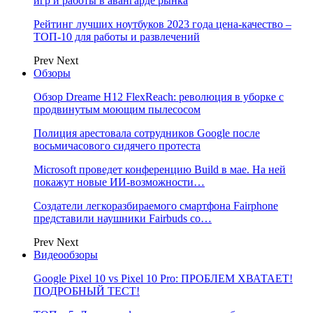
игр и работы в авангарде рынка
Рейтинг лучших ноутбуков 2023 года цена-качество –
ТОП-10 для работы и развлечений
Prev
Next
Обзоры
Обзор Dreame H12 FlexReach: революция в уборке с
продвинутым моющим пылесосом
Полиция арестовала сотрудников Google после
восьмичасового сидячего протеста
Microsoft проведет конференцию Build в мае. На ней
покажут новые ИИ-возможности…
Создатели легкоразбираемого смартфона Fairphone
представили наушники Fairbuds со…
Prev
Next
Видеообзоры
Google Pixel 10 vs Pixel 10 Pro: ПРОБЛЕМ ХВАТАЕТ!
ПОДРОБНЫЙ ТЕСТ!