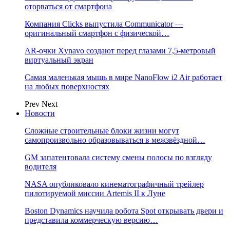
оторваться от смартфона
Компания Clicks выпустила Communicator —
оригинальный смартфон с физической…
AR-очки Xynavo создают перед глазами 7,5-метровый
виртуальный экран
Самая маленькая мышь в мире NanoFlow i2 Air работает
на любых поверхностях
Prev
Next
Новости
Сложные строительные блоки жизни могут
самопроизвольно образовываться в межзвёздной…
GM запатентовала систему смены полосы по взгляду
водителя
NASA опубликовало кинематографичный трейлер
пилотируемой миссии Artemis II к Луне
Boston Dynamics научила робота Spot открывать двери и
представила коммерческую версию…