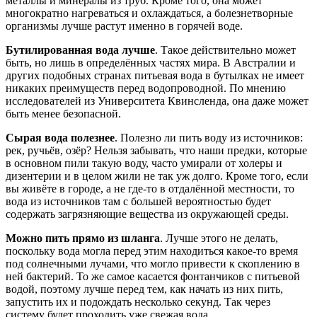
металлы и минералы из труб. Кроме того, она может
многократно нагреваться и охлаждаться, а болезнетворные
организмы лучше растут именно в горячей воде.
Бутилированная вода лучше
. Такое действительно может
быть, но лишь в определённых частях мира. В Австралии и
других подобных странах питьевая вода в бутылках не имеет
никаких преимуществ перед водопроводной. По мнению
исследователей из Университета Квинсленда, она даже может
быть менее безопасной.
Сырая вода полезнее
. Полезно ли пить воду из источников:
рек, ручьёв, озёр? Нельзя забывать, что наши предки, которые
в основном пили такую воду, часто умирали от холеры и
дизентерии и в целом жили не так уж долго. Кроме того, если
вы живёте в городе, а не где-то в отдалённой местности, то
вода из источников там с большей вероятностью будет
содержать загрязняющие вещества из окружающей среды.
Можно пить прямо из шланга
. Лучше этого не делать,
поскольку вода могла перед этим находиться какое-то время
под солнечными лучами, что могло привести к скоплению в
ней бактерий. То же самое касается фонтанчиков с питьевой
водой, поэтому лучше перед тем, как начать из них пить,
запустить их и подождать несколько секунд. Так через
систему будет проходить уже свежая вода.