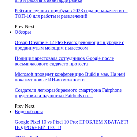
игр и работы в авангарде рынка
Рейтинг лучших ноутбуков 2023 года цена-качество –
ТОП-10 для работы и развлечений
Prev
Next
Обзоры
Обзор Dreame H12 FlexReach: революция в уборке с
продвинутым моющим пылесосом
Полиция арестовала сотрудников Google после
восьмичасового сидячего протеста
Microsoft проведет конференцию Build в мае. На ней
покажут новые ИИ-возможности…
Создатели легкоразбираемого смартфона Fairphone
представили наушники Fairbuds со…
Prev
Next
Видеообзоры
Google Pixel 10 vs Pixel 10 Pro: ПРОБЛЕМ ХВАТАЕТ!
ПОДРОБНЫЙ ТЕСТ!