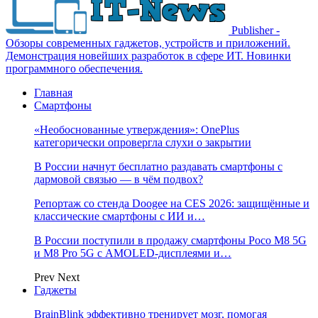
Publisher -
Обзоры современных гаджетов, устройств и приложений.
Демонстрация новейших разработок в сфере ИТ. Новинки
программного обеспечения.
Главная
Смартфоны
«Необоснованные утверждения»: OnePlus
категорически опровергла слухи о закрытии
В России начнут бесплатно раздавать смартфоны с
дармовой связью — в чём подвох?
Репортаж со стенда Doogee на CES 2026: защищённые и
классические смартфоны с ИИ и…
В России поступили в продажу смартфоны Poco M8 5G
и M8 Pro 5G с AMOLED-дисплеями и…
Prev
Next
Гаджеты
BrainBlink эффективно тренирует мозг, помогая