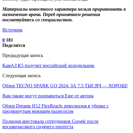
Материалы новостного характера нельзя приравнивать к
назначению врача. Перед принятием решения
посоветуйтесь со специалистом.
Источник
0
181
Поделится
Предыдущая запись
КамАЗ К5 получит российский холодильник
Следующая запись
Обзор TECNO SPARK GO 2024: ЗА 7.5 ТЫСЯЧ — ХОРОШ!
Вам также могут понравиться
Еще от автора
Обзор Dreame H12 FlexReach: революция в уборке с
продвинутым моющим пылесосом
Полиция арестовала сотрудников Google после
восьмичасового сидячего протеста