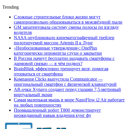
Trending
Сложные строительные блоки жизни могут
самопроизвольно образовываться в межзвёздной пыли
GM запатентовала систему смены полосы по взгляду
водителя
NASA опубликовало кинематографичный трейлер
пилотируемой миссии Artemis II к Луне
«Необоснованные утверждения»: OnePlus
категорически опровергла слухи о закрытии
В России начнут бесплатно раздавать смартфоны с
дармовой связью — в чём подвох?
BrainBlink эффективно тренирует мозг, помогая
оторваться от смартфона
Компания Clicks выпустила Communicator —
оригинальный смартфон с физической клавиатурой
AR-очки Xynavo создают перед глазами 7,5-метровый
виртуальный экран
Самая маленькая мышь в мире NanoFlow i2 Air работает
на любых поверхностях
Промышленный робот Т800 демонстрирует
неожиданный навык владения кунг фу