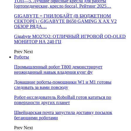
ТОП—5. Лучшие офисные кресла для работы
[ортопедические, кресло босса]. Рейтинг 2025…
GIGABYTE = ГНИЛОБАЙТ (В БЮДЖЕТНОМ
СЕКТОРЕ) / GIGABYTE B650 GAMING X AX V2
ОБЗОР РЯДА…
Gigabyte MO27Q2: ОТЛИЧНЫЙ ИГРОВОЙ QD-OLED
МОНИТОР НА 240 ГЦ
Prev
Next
Роботы
Промышленный робот Т800 демонстрирует
неожиданный навык владения кунг фу
Домашние роботы-помощники W1 и M1 готовы
следовать за вами повсюду
Робот-исследователь RoboBall готов кататься по
поверхности других планет
Швейцарская почта запустила доставку посылок
бегающими роботами
Prev
Next