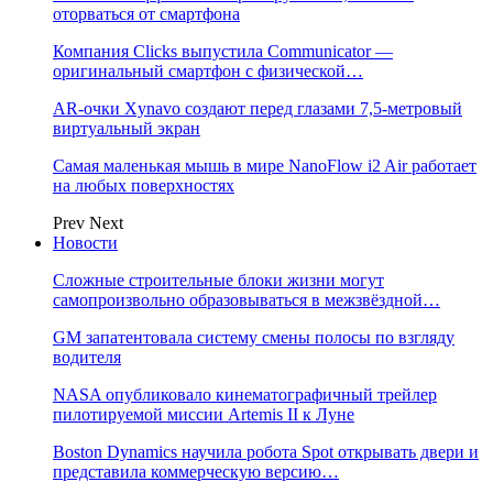
оторваться от смартфона
Компания Clicks выпустила Communicator —
оригинальный смартфон с физической…
AR-очки Xynavo создают перед глазами 7,5-метровый
виртуальный экран
Самая маленькая мышь в мире NanoFlow i2 Air работает
на любых поверхностях
Prev
Next
Новости
Сложные строительные блоки жизни могут
самопроизвольно образовываться в межзвёздной…
GM запатентовала систему смены полосы по взгляду
водителя
NASA опубликовало кинематографичный трейлер
пилотируемой миссии Artemis II к Луне
Boston Dynamics научила робота Spot открывать двери и
представила коммерческую версию…