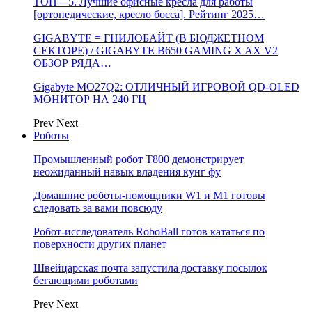
ТОП—5. Лучшие офисные кресла для работы
[ортопедические, кресло босса]. Рейтинг 2025…
GIGABYTE = ГНИЛОБАЙТ (В БЮДЖЕТНОМ
СЕКТОРЕ) / GIGABYTE B650 GAMING X AX V2
ОБЗОР РЯДА…
Gigabyte MO27Q2: ОТЛИЧНЫЙ ИГРОВОЙ QD-OLED
МОНИТОР НА 240 ГЦ
Prev
Next
Роботы
Промышленный робот Т800 демонстрирует
неожиданный навык владения кунг фу
Домашние роботы-помощники W1 и M1 готовы
следовать за вами повсюду
Робот-исследователь RoboBall готов кататься по
поверхности других планет
Швейцарская почта запустила доставку посылок
бегающими роботами
Prev
Next