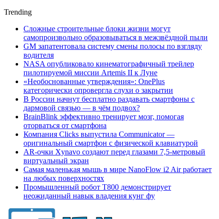
Trending
Сложные строительные блоки жизни могут
самопроизвольно образовываться в межзвёздной пыли
GM запатентовала систему смены полосы по взгляду
водителя
NASA опубликовало кинематографичный трейлер
пилотируемой миссии Artemis II к Луне
«Необоснованные утверждения»: OnePlus
категорически опровергла слухи о закрытии
В России начнут бесплатно раздавать смартфоны с
дармовой связью — в чём подвох?
BrainBlink эффективно тренирует мозг, помогая
оторваться от смартфона
Компания Clicks выпустила Communicator —
оригинальный смартфон с физической клавиатурой
AR-очки Xynavo создают перед глазами 7,5-метровый
виртуальный экран
Самая маленькая мышь в мире NanoFlow i2 Air работает
на любых поверхностях
Промышленный робот Т800 демонстрирует
неожиданный навык владения кунг фу