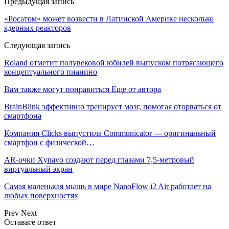
Предыдущая запись
«Росатом» может возвести в Латинской Америке несколько
ядерных реакторов
Следующая запись
Roland отметит полувековой юбилей выпуском потрясающего
концептуального пианино
Вам также могут понравиться
Еще от автора
BrainBlink эффективно тренирует мозг, помогая оторваться от
смартфона
Компания Clicks выпустила Communicator — оригинальный
смартфон с физической…
AR-очки Xynavo создают перед глазами 7,5-метровый
виртуальный экран
Самая маленькая мышь в мире NanoFlow i2 Air работает на
любых поверхностях
Prev
Next
Оставьте ответ