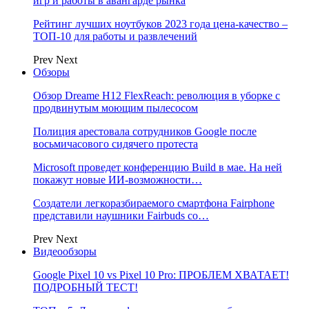
игр и работы в авангарде рынка
Рейтинг лучших ноутбуков 2023 года цена-качество –
ТОП-10 для работы и развлечений
Prev
Next
Обзоры
Обзор Dreame H12 FlexReach: революция в уборке с
продвинутым моющим пылесосом
Полиция арестовала сотрудников Google после
восьмичасового сидячего протеста
Microsoft проведет конференцию Build в мае. На ней
покажут новые ИИ-возможности…
Создатели легкоразбираемого смартфона Fairphone
представили наушники Fairbuds со…
Prev
Next
Видеообзоры
Google Pixel 10 vs Pixel 10 Pro: ПРОБЛЕМ ХВАТАЕТ!
ПОДРОБНЫЙ ТЕСТ!