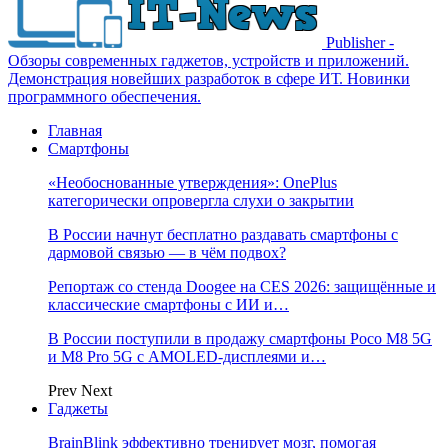
Publisher -
Обзоры современных гаджетов, устройств и приложений.
Демонстрация новейших разработок в сфере ИТ. Новинки
программного обеспечения.
Главная
Смартфоны
«Необоснованные утверждения»: OnePlus
категорически опровергла слухи о закрытии
В России начнут бесплатно раздавать смартфоны с
дармовой связью — в чём подвох?
Репортаж со стенда Doogee на CES 2026: защищённые и
классические смартфоны с ИИ и…
В России поступили в продажу смартфоны Poco M8 5G
и M8 Pro 5G с AMOLED-дисплеями и…
Prev
Next
Гаджеты
BrainBlink эффективно тренирует мозг, помогая