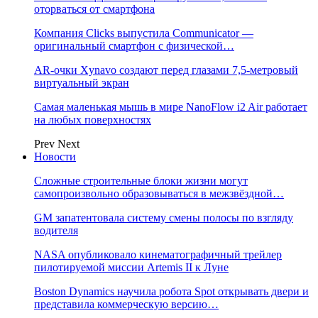
оторваться от смартфона
Компания Clicks выпустила Communicator —
оригинальный смартфон с физической…
AR-очки Xynavo создают перед глазами 7,5-метровый
виртуальный экран
Самая маленькая мышь в мире NanoFlow i2 Air работает
на любых поверхностях
Prev
Next
Новости
Сложные строительные блоки жизни могут
самопроизвольно образовываться в межзвёздной…
GM запатентовала систему смены полосы по взгляду
водителя
NASA опубликовало кинематографичный трейлер
пилотируемой миссии Artemis II к Луне
Boston Dynamics научила робота Spot открывать двери и
представила коммерческую версию…