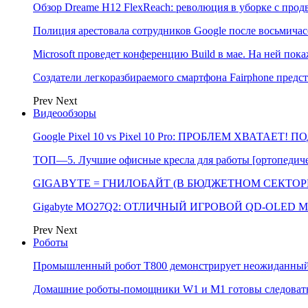
Обзор Dreame H12 FlexReach: революция в уборке с пр
Полиция арестовала сотрудников Google после восьмичас
Microsoft проведет конференцию Build в мае. На ней п
Создатели легкоразбираемого смартфона Fairphone предс
Prev
Next
Видеообзоры
Google Pixel 10 vs Pixel 10 Pro: ПРОБЛЕМ ХВАТАЕТ!
ТОП—5. Лучшие офисные кресла для работы [ортопедичес
GIGABYTE = ГНИЛОБАЙТ (В БЮДЖЕТНОМ СЕКТОРЕ)
Gigabyte MO27Q2: ОТЛИЧНЫЙ ИГРОВОЙ QD-OLED М
Prev
Next
Роботы
Промышленный робот Т800 демонстрирует неожиданный 
Домашние роботы-помощники W1 и M1 готовы следовать