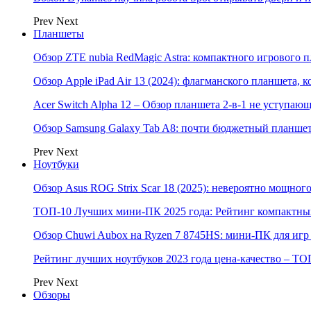
Prev
Next
Планшеты
Обзор ZTE nubia RedMagic Astra: компактного игрового п
Обзор Apple iPad Air 13 (2024): флагманского планшета,
Acer Switch Alpha 12 – Обзор планшета 2-в-1 не уступаю
Обзор Samsung Galaxy Tab A8: почти бюджетный планшет
Prev
Next
Ноутбуки
Обзор Asus ROG Strix Scar 18 (2025): невероятно мощног
ТОП-10 Лучших мини-ПК 2025 года: Рейтинг компактных
Обзор Chuwi Aubox на Ryzen 7 8745HS: мини-ПК для игр 
Рейтинг лучших ноутбуков 2023 года цена-качество – ТО
Prev
Next
Обзоры