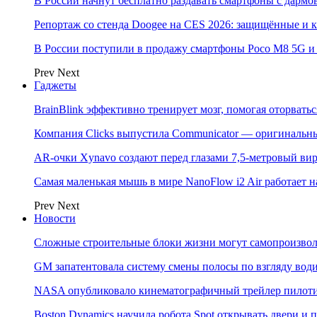
В России начнут бесплатно раздавать смартфоны с дармо
Репортаж со стенда Doogee на CES 2026: защищённые и
В России поступили в продажу смартфоны Poco M8 5G
Prev
Next
Гаджеты
BrainBlink эффективно тренирует мозг, помогая оторвать
Компания Clicks выпустила Communicator — оригинальн
AR-очки Xynavo создают перед глазами 7,5-метровый ви
Самая маленькая мышь в мире NanoFlow i2 Air работает 
Prev
Next
Новости
Сложные строительные блоки жизни могут самопроизвол
GM запатентовала систему смены полосы по взгляду вод
NASA опубликовало кинематографичный трейлер пилотир
Boston Dynamics научила робота Spot открывать двери 