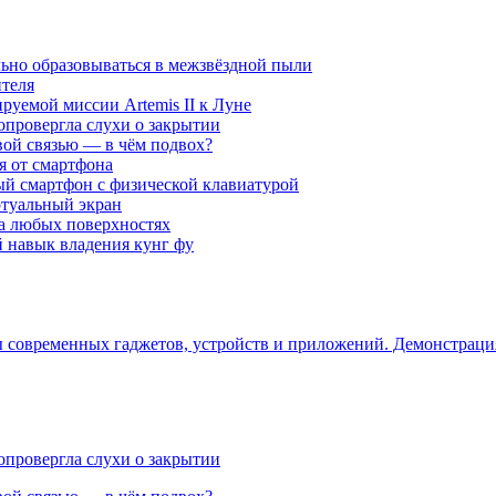
ьно образовываться в межзвёздной пыли
ителя
уемой миссии Artemis II к Луне
опровергла слухи о закрытии
вой связью — в чём подвох?
ся от смартфона
ый смартфон с физической клавиатурой
ртуальный экран
на любых поверхностях
навык владения кунг фу
ры современных гаджетов, устройств и приложений. Демонстрац
опровергла слухи о закрытии