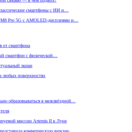
вой связью — в чём подвох?
 классические смартфоны с ИИ и…
 и M8 Pro 5G с AMOLED-дисплеями и…
ся от смартфона
ый смартфон с физической…
ртуальный экран
на любых поверхностях
ьно образовываться в межзвёздной…
ителя
уемой миссии Artemis II к Луне
и представила коммерческую версию…