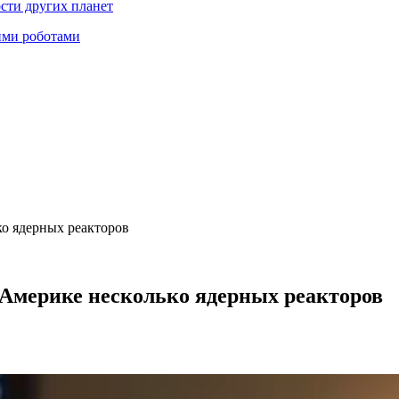
ости других планет
ими роботами
ко ядерных реакторов
 Америке несколько ядерных реакторов