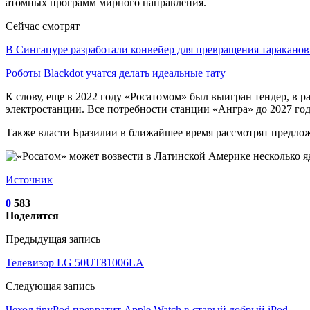
атомных программ мирного направления.
Сейчас смотрят
В Сингапуре разработали конвейер для превращения таракано
Роботы Blackdot учатся делать идеальные тату
К слову, еще в 2022 году «Росатомом» был выигран тендер, в
электростанции. Все потребности станции «Ангра» до 2027 год
Также власти Бразилии в ближайшее время рассмотрят предлож
Источник
0
583
Поделится
Предыдущая запись
Телевизор LG 50UT81006LA
Следующая запись
Чехол tinyPod превратит Apple Watch в старый добрый iPod