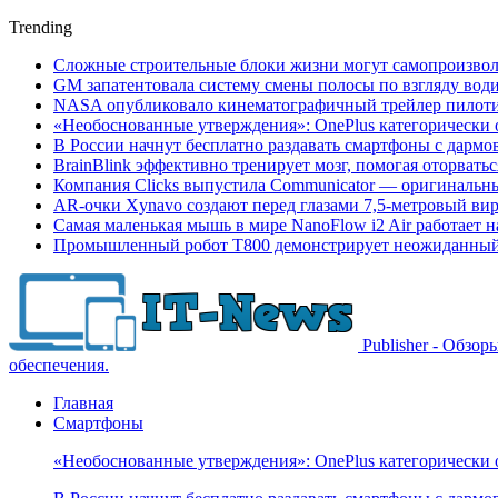
Trending
Сложные строительные блоки жизни могут самопроизвол
GM запатентовала систему смены полосы по взгляду вод
NASA опубликовало кинематографичный трейлер пилотир
«Необоснованные утверждения»: OnePlus категорически 
В России начнут бесплатно раздавать смартфоны с дармо
BrainBlink эффективно тренирует мозг, помогая оторвать
Компания Clicks выпустила Communicator — оригинальн
AR-очки Xynavo создают перед глазами 7,5-метровый ви
Самая маленькая мышь в мире NanoFlow i2 Air работает 
Промышленный робот Т800 демонстрирует неожиданный 
Publisher - Обзо
обеспечения.
Главная
Смартфоны
«Необоснованные утверждения»: OnePlus категорически 