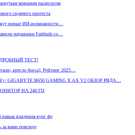
одвинутым моющим пылесосом
ового сидячего протеста
окажут новые ИИ-возможности…
тавили наушники Fairbuds со…
 ПОДРОБНЫЙ ТЕСТ!
кие, кресло босса]. Рейтинг 2025…
 / GIGABYTE B650 GAMING X AX V2 ОБЗОР РЯДА…
ОНИТОР НА 240 ГЦ
навык владения кунг фу
 за вами повсюду