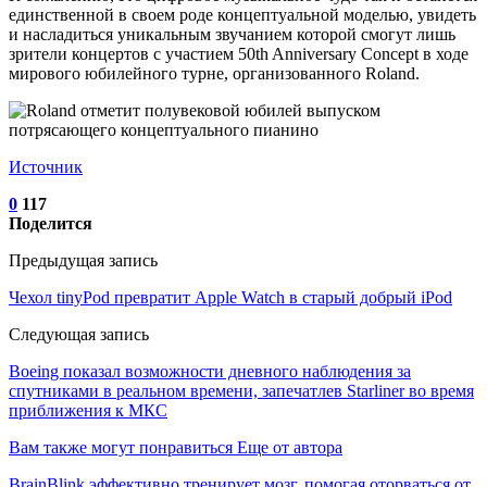
единственной в своем роде концептуальной моделью, увидеть
и насладиться уникальным звучанием которой смогут лишь
зрители концертов с участием 50th Anniversary Concept в ходе
мирового юбилейного турне, организованного Roland.
Источник
0
117
Поделится
Предыдущая запись
Чехол tinyPod превратит Apple Watch в старый добрый iPod
Следующая запись
Boeing показал возможности дневного наблюдения за
спутниками в реальном времени, запечатлев Starliner во время
приближения к МКС
Вам также могут понравиться
Еще от автора
BrainBlink эффективно тренирует мозг, помогая оторваться от