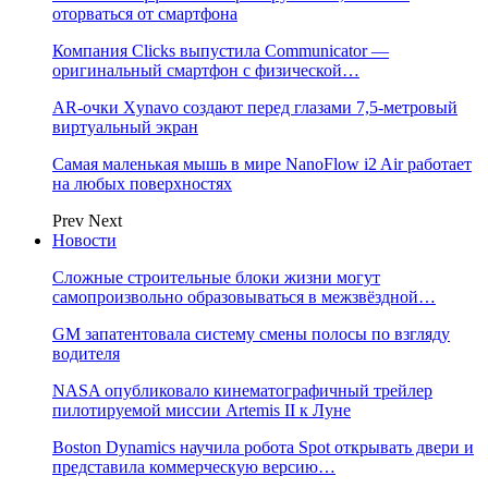
оторваться от смартфона
Компания Clicks выпустила Communicator —
оригинальный смартфон с физической…
AR-очки Xynavo создают перед глазами 7,5-метровый
виртуальный экран
Самая маленькая мышь в мире NanoFlow i2 Air работает
на любых поверхностях
Prev
Next
Новости
Сложные строительные блоки жизни могут
самопроизвольно образовываться в межзвёздной…
GM запатентовала систему смены полосы по взгляду
водителя
NASA опубликовало кинематографичный трейлер
пилотируемой миссии Artemis II к Луне
Boston Dynamics научила робота Spot открывать двери и
представила коммерческую версию…