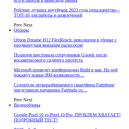
игр и работы в авангарде рынка
Рейтинг лучших ноутбуков 2023 года цена-качество –
ТОП-10 для работы и развлечений
Prev
Next
Обзоры
Обзор Dreame H12 FlexReach: революция в уборке с
продвинутым моющим пылесосом
Полиция арестовала сотрудников Google после
восьмичасового сидячего протеста
Microsoft проведет конференцию Build в мае. На ней
покажут новые ИИ-возможности…
Создатели легкоразбираемого смартфона Fairphone
представили наушники Fairbuds со…
Prev
Next
Видеообзоры
Google Pixel 10 vs Pixel 10 Pro: ПРОБЛЕМ ХВАТАЕТ!
ПОДРОБНЫЙ ТЕСТ!