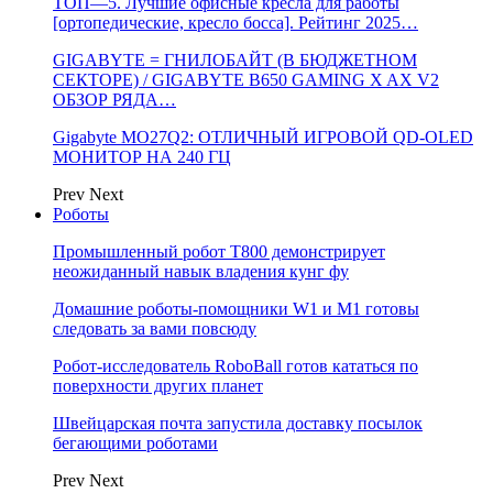
ТОП—5. Лучшие офисные кресла для работы
[ортопедические, кресло босса]. Рейтинг 2025…
GIGABYTE = ГНИЛОБАЙТ (В БЮДЖЕТНОМ
СЕКТОРЕ) / GIGABYTE B650 GAMING X AX V2
ОБЗОР РЯДА…
Gigabyte MO27Q2: ОТЛИЧНЫЙ ИГРОВОЙ QD-OLED
МОНИТОР НА 240 ГЦ
Prev
Next
Роботы
Промышленный робот Т800 демонстрирует
неожиданный навык владения кунг фу
Домашние роботы-помощники W1 и M1 готовы
следовать за вами повсюду
Робот-исследователь RoboBall готов кататься по
поверхности других планет
Швейцарская почта запустила доставку посылок
бегающими роботами
Prev
Next