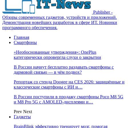
Publisher -
Обзоры современных гаджетов, устройств и приложений.
Демонстрация новейших разработок в сфере ИТ. Новинки
программного обеспечения.
Главная
Смартфоны
«Необоснованные утверждения»: OnePlus
категорически опровергла слухи о закрытии
В России начнут бесплатно раздавать смартфоны с
дармовой связью — в чём подвох?
Репортаж со стенда Doogee на CES 2026: защищённые и
классические смартфоны с ИИ и…
В России поступили в продажу смартфоны Poco M8 5G
и M8 Pro 5G с AMOLED-дисплеями и…
Prev
Next
Гаджеты
BrainBlink эффективно тренирует мозг, помогая