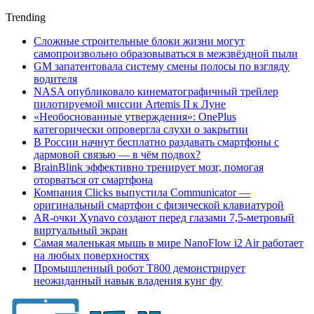
Trending
Сложные строительные блоки жизни могут
самопроизвольно образовываться в межзвёздной пыли
GM запатентовала систему смены полосы по взгляду
водителя
NASA опубликовало кинематографичный трейлер
пилотируемой миссии Artemis II к Луне
«Необоснованные утверждения»: OnePlus
категорически опровергла слухи о закрытии
В России начнут бесплатно раздавать смартфоны с
дармовой связью — в чём подвох?
BrainBlink эффективно тренирует мозг, помогая
оторваться от смартфона
Компания Clicks выпустила Communicator —
оригинальный смартфон с физической клавиатурой
AR-очки Xynavo создают перед глазами 7,5-метровый
виртуальный экран
Самая маленькая мышь в мире NanoFlow i2 Air работает
на любых поверхностях
Промышленный робот Т800 демонстрирует
неожиданный навык владения кунг фу