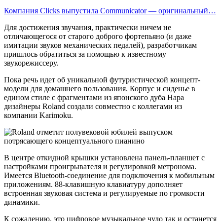
Компания Clicks выпустила Communicator — оригинальный…
Для достижения звучания, практически ничем не
отличающегося от старого доброго фортепьяно (и даже
имитации звуков механических педалей), разработчикам
пришлось обратиться за помощью к известному
звукорежиссеру.
Пока речь идет об уникальной футуристической концепт-
модели для домашнего пользования. Корпус и сиденье в
едином стиле с фрагментами из японского дуба Нара
дизайнеры Roland создали совместно с коллегами из
компании Karimoku.
В центре откидной крышки установлена панель-планшет с
настройками проигрывателя и регулировкой метронома.
Имеется Bluetooth-соединение для подключения к мобильным
приложениям. 88-клавишную клавиатуру дополняет
встроенная звуковая система и регулируемые по громкости
динамики.
К сожалению, это цифровое музыкальное чудо так и останется