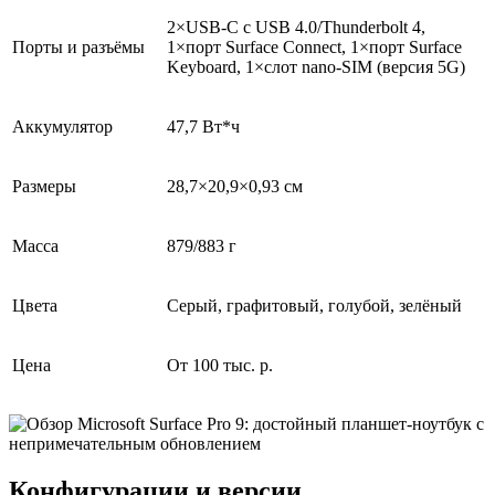
2×USB-C с USB 4.0/Thunderbolt 4,
Порты и разъёмы
1×порт Surface Connect, 1×порт Surface
Keyboard, 1×слот nano-SIM (версия 5G)
Аккумулятор
47,7 Вт*ч
Размеры
28,7×20,9×0,93 см
Масса
879/883 г
Цвета
Серый, графитовый, голубой, зелёный
Цена
От 100 тыс. р.
Конфигурации и версии