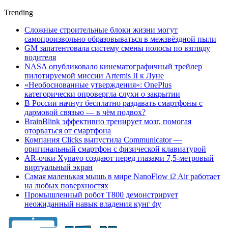
Trending
Сложные строительные блоки жизни могут
самопроизвольно образовываться в межзвёздной пыли
GM запатентовала систему смены полосы по взгляду
водителя
NASA опубликовало кинематографичный трейлер
пилотируемой миссии Artemis II к Луне
«Необоснованные утверждения»: OnePlus
категорически опровергла слухи о закрытии
В России начнут бесплатно раздавать смартфоны с
дармовой связью — в чём подвох?
BrainBlink эффективно тренирует мозг, помогая
оторваться от смартфона
Компания Clicks выпустила Communicator —
оригинальный смартфон с физической клавиатурой
AR-очки Xynavo создают перед глазами 7,5-метровый
виртуальный экран
Самая маленькая мышь в мире NanoFlow i2 Air работает
на любых поверхностях
Промышленный робот Т800 демонстрирует
неожиданный навык владения кунг фу