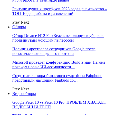
игр и работы в авангарде рынка
Рейтинг лучших ноутбуков 2023 года цена-качество –
ТОП-10 для работы и развлечений
Prev
Next
Обзоры
Обзор Dreame H12 FlexReach: революция в уборке с
продвинутым моющим пылесосом
Полиция арестовала сотрудников Google после
восьмичасового сидячего протеста
Microsoft проведет конференцию Build в мае. На ней
покажут новые ИИ-возможности…
Создатели легкоразбираемого смартфона Fairphone
представили наушники Fairbuds со…
Prev
Next
Видеообзоры
Google Pixel 10 vs Pixel 10 Pro: ПРОБЛЕМ ХВАТАЕТ!
ПОДРОБНЫЙ ТЕСТ!