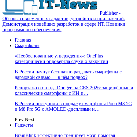
Publisher -
Обзоры современных гаджетов, устройств и приложений.
Демонстрация новейших разработок в сфере ИТ. Новинки
программного обеспечения.
Главная
Смартфоны
«Необоснованные утверждения»: OnePlus
категорически опровергла слухи о закрытии
В России начнут бесплатно раздавать смартфоны с
дармовой связью — в чём подвох?
Репортаж со стенда Doogee на CES 2026: защищённые и
классические смартфоны с ИИ и…
В России поступили в продажу смартфоны Poco M8 5G
и M8 Pro 5G с AMOLED-дисплеями и…
Prev
Next
Гаджеты
BrainBlink эффективно тренирует мозг, помогая