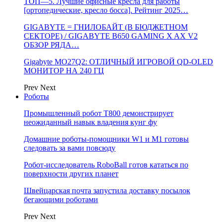
ТОП—5. Лучшие офисные кресла для работы
[ортопедические, кресло босса]. Рейтинг 2025…
GIGABYTE = ГНИЛОБАЙТ (В БЮДЖЕТНОМ
СЕКТОРЕ) / GIGABYTE B650 GAMING X AX V2
ОБЗОР РЯДА…
Gigabyte MO27Q2: ОТЛИЧНЫЙ ИГРОВОЙ QD-OLED
МОНИТОР НА 240 ГЦ
Prev
Next
Роботы
Промышленный робот Т800 демонстрирует
неожиданный навык владения кунг фу
Домашние роботы-помощники W1 и M1 готовы
следовать за вами повсюду
Робот-исследователь RoboBall готов кататься по
поверхности других планет
Швейцарская почта запустила доставку посылок
бегающими роботами
Prev
Next