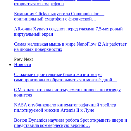
оторваться от смартфона
Компания Clicks выпустила Communicator —
оригинальный смартфон с физической…
AR-очки Xynavo создают перед глазами 7,5-метровый
виртуальный экран
Самая маленькая мышь в мире NanoFlow i2 Air работает
на любых поверхностях
Prev
Next
Новости
Сложные строительные блоки жизни могут
самопроизвольно образовываться в межзвёздной…
GM запатентовала систему смены полосы по взгляду
водителя
NASA опубликовало кинематографичный трейлер
пилотируемой миссии Artemis II к Луне
Boston Dynamics научила робота Spot открывать двери и
представила коммерческую версию…