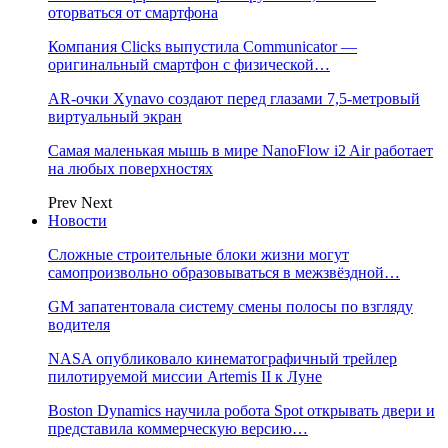
оторваться от смартфона
Компания Clicks выпустила Communicator —
оригинальный смартфон с физической…
AR-очки Xynavo создают перед глазами 7,5-метровый
виртуальный экран
Самая маленькая мышь в мире NanoFlow i2 Air работает
на любых поверхностях
Prev
Next
Новости
Сложные строительные блоки жизни могут
самопроизвольно образовываться в межзвёздной…
GM запатентовала систему смены полосы по взгляду
водителя
NASA опубликовало кинематографичный трейлер
пилотируемой миссии Artemis II к Луне
Boston Dynamics научила робота Spot открывать двери и
представила коммерческую версию…