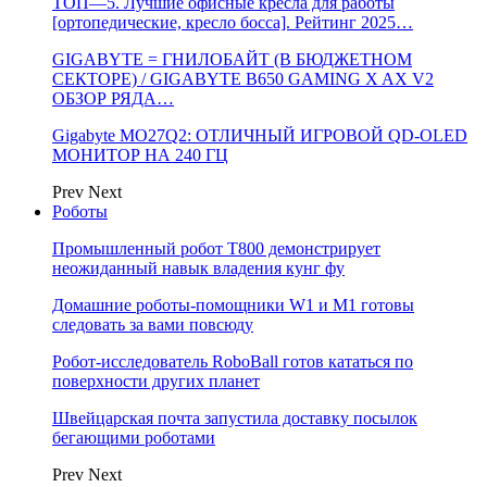
ТОП—5. Лучшие офисные кресла для работы
[ортопедические, кресло босса]. Рейтинг 2025…
GIGABYTE = ГНИЛОБАЙТ (В БЮДЖЕТНОМ
СЕКТОРЕ) / GIGABYTE B650 GAMING X AX V2
ОБЗОР РЯДА…
Gigabyte MO27Q2: ОТЛИЧНЫЙ ИГРОВОЙ QD-OLED
МОНИТОР НА 240 ГЦ
Prev
Next
Роботы
Промышленный робот Т800 демонстрирует
неожиданный навык владения кунг фу
Домашние роботы-помощники W1 и M1 готовы
следовать за вами повсюду
Робот-исследователь RoboBall готов кататься по
поверхности других планет
Швейцарская почта запустила доставку посылок
бегающими роботами
Prev
Next