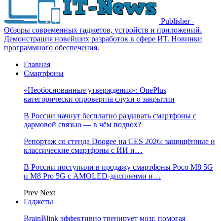
Publisher -
Обзоры современных гаджетов, устройств и приложений.
Демонстрация новейших разработок в сфере ИТ. Новинки
программного обеспечения.
Главная
Смартфоны
«Необоснованные утверждения»: OnePlus
категорически опровергла слухи о закрытии
В России начнут бесплатно раздавать смартфоны с
дармовой связью — в чём подвох?
Репортаж со стенда Doogee на CES 2026: защищённые и
классические смартфоны с ИИ и…
В России поступили в продажу смартфоны Poco M8 5G
и M8 Pro 5G с AMOLED-дисплеями и…
Prev
Next
Гаджеты
BrainBlink эффективно тренирует мозг, помогая