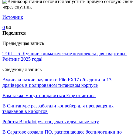
Источник
0
94
Поделится
Предыдущая запись
ТОП—5. Лучшие климатические комплексы для квартиры.
Рейтинг 2025 года!
Следующая запись
Аудиофильские наушники Fiio FX17 объединили 13
драйверов в полированом титановом корпусе
Вам также могут понравиться
Еще от автора
В Сингапуре разработали конвейер для превращения
тараканов в киборгов
Роботы Blackdot учатся делать идеальные тату
В Саратове создали ПО, распознающее беспилотники по