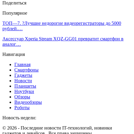
Поделиться
Популярное
ТОП—7. ?Лучшие недорогие видеорегистраторы до 5000
рублей.…
Аксессуар Xperia Stream XQZ-GG01 превратит смартфон в
аналог…
Навигация
Главная
Смартфоны
Гаджеты
Новости
Планшеты
Ноутбуки
Обзоры
Видеообзоры
Роботы
Новость недели:
© 2026 - Последние новости IT-технологий, новинки
гаджетов и девайсов.. Все права защищены.