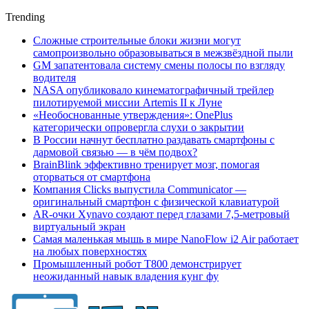
Trending
Сложные строительные блоки жизни могут
самопроизвольно образовываться в межзвёздной пыли
GM запатентовала систему смены полосы по взгляду
водителя
NASA опубликовало кинематографичный трейлер
пилотируемой миссии Artemis II к Луне
«Необоснованные утверждения»: OnePlus
категорически опровергла слухи о закрытии
В России начнут бесплатно раздавать смартфоны с
дармовой связью — в чём подвох?
BrainBlink эффективно тренирует мозг, помогая
оторваться от смартфона
Компания Clicks выпустила Communicator —
оригинальный смартфон с физической клавиатурой
AR-очки Xynavo создают перед глазами 7,5-метровый
виртуальный экран
Самая маленькая мышь в мире NanoFlow i2 Air работает
на любых поверхностях
Промышленный робот Т800 демонстрирует
неожиданный навык владения кунг фу