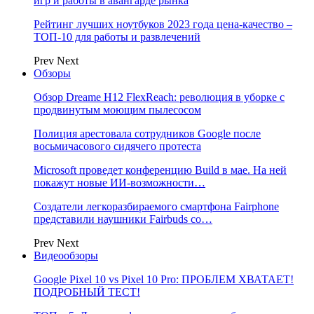
игр и работы в авангарде рынка
Рейтинг лучших ноутбуков 2023 года цена-качество –
ТОП-10 для работы и развлечений
Prev
Next
Обзоры
Обзор Dreame H12 FlexReach: революция в уборке с
продвинутым моющим пылесосом
Полиция арестовала сотрудников Google после
восьмичасового сидячего протеста
Microsoft проведет конференцию Build в мае. На ней
покажут новые ИИ-возможности…
Создатели легкоразбираемого смартфона Fairphone
представили наушники Fairbuds со…
Prev
Next
Видеообзоры
Google Pixel 10 vs Pixel 10 Pro: ПРОБЛЕМ ХВАТАЕТ!
ПОДРОБНЫЙ ТЕСТ!