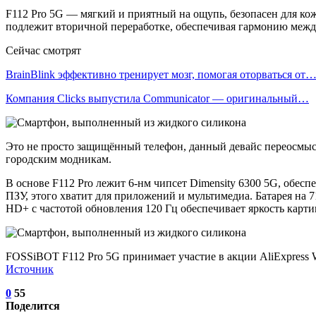
F112 Pro 5G — мягкий и приятный на ощупь, безопасен для к
подлежит вторичной переработке, обеспечивая гармонию межд
Сейчас смотрят
BrainBlink эффективно тренирует мозг, помогая оторваться от
Компания Clicks выпустила Communicator — оригинальный…
Это не просто защищённый телефон, данный девайс переосмысл
городским модникам.
В основе F112 Pro лежит 6-нм чипсет Dimensity 6300 5G, обе
ПЗУ, этого хватит для приложений и мультимедиа. Батарея на 
HD+ с частотой обновления 120 Гц обеспечивает яркость карти
FOSSiBOT F112 Pro 5G принимает участие в акции AliExpress Wo
Источник
0
55
Поделится