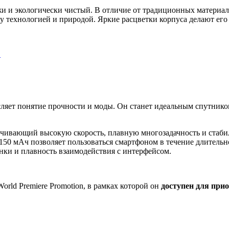
ожи и экологически чистый. В отличие от традиционных матери
у технологией и природой. Яркие расцветки корпуса делают ег
…
яет понятие прочности и моды. Он станет идеальным спутником
спечивающий высокую скорость, плавную многозадачность и стаб
7150 мАч позволяет пользоваться смартфоном в течение длитель
нки и плавность взаимодействия с интерфейсом.
rld Premiere Promotion, в рамках которой он
доступен для прио