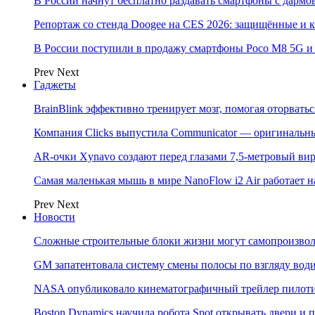
В России начнут бесплатно раздавать смартфоны с дармо
Репортаж со стенда Doogee на CES 2026: защищённые и
В России поступили в продажу смартфоны Poco M8 5G
Prev
Next
Гаджеты
BrainBlink эффективно тренирует мозг, помогая оторвать
Компания Clicks выпустила Communicator — оригинальн
AR-очки Xynavo создают перед глазами 7,5-метровый ви
Самая маленькая мышь в мире NanoFlow i2 Air работает 
Prev
Next
Новости
Сложные строительные блоки жизни могут самопроизвол
GM запатентовала систему смены полосы по взгляду вод
NASA опубликовало кинематографичный трейлер пилотир
Boston Dynamics научила робота Spot открывать двери 