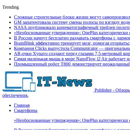
Trending
Сложные строительные блоки жизни могут самопроизвол
GM запатентовала систему смены полосы по взгляду вод
NASA опубликовало кинематографичный трейлер пилотир
«Необоснованные утверждения»: OnePlus категорически 
В России начнут бесплатно раздавать смартфоны с дармо
BrainBlink эффективно тренирует мозг, помогая оторвать
Компания Clicks выпустила Communicator — оригинальн
AR-очки Xynavo создают перед глазами 7,5-метровый ви
Самая маленькая мышь в мире NanoFlow i2 Air работает 
Промышленный робот Т800 демонстрирует неожиданный 
Publisher - Обзо
обеспечения.
Главная
Смартфоны
«Необоснованные утверждения»: OnePlus категорически 