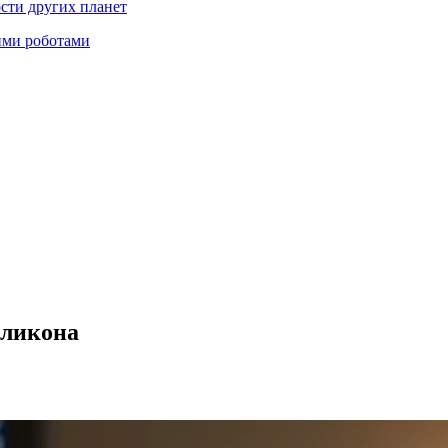
ости других планет
ими роботами
иликона