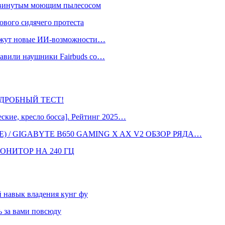
одвинутым моющим пылесосом
ового сидячего протеста
окажут новые ИИ-возможности…
тавили наушники Fairbuds со…
 ПОДРОБНЫЙ ТЕСТ!
кие, кресло босса]. Рейтинг 2025…
 / GIGABYTE B650 GAMING X AX V2 ОБЗОР РЯДА…
ОНИТОР НА 240 ГЦ
навык владения кунг фу
 за вами повсюду