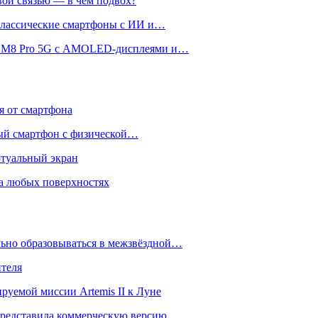
вой связью — в чём подвох?
 классические смартфоны с ИИ и…
 и M8 Pro 5G с AMOLED-дисплеями и…
ся от смартфона
ый смартфон с физической…
ртуальный экран
на любых поверхностях
ьно образовываться в межзвёздной…
ителя
уемой миссии Artemis II к Луне
и представила коммерческую версию…