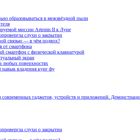
ьно образовываться в межзвёздной пыли
ителя
уемой миссии Artemis II к Луне
опровергла слухи о закрытии
вой связью — в чём подвох?
ся от смартфона
ый смартфон с физической клавиатурой
ртуальный экран
на любых поверхностях
навык владения кунг фу
ры современных гаджетов, устройств и приложений. Демонстрац
опровергла слухи о закрытии