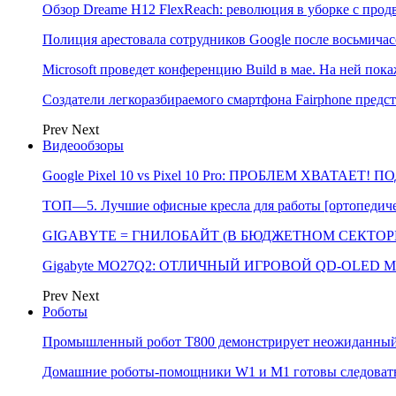
Обзор Dreame H12 FlexReach: революция в уборке с пр
Полиция арестовала сотрудников Google после восьмичас
Microsoft проведет конференцию Build в мае. На ней п
Создатели легкоразбираемого смартфона Fairphone предс
Prev
Next
Видеообзоры
Google Pixel 10 vs Pixel 10 Pro: ПРОБЛЕМ ХВАТАЕТ!
ТОП—5. Лучшие офисные кресла для работы [ортопедичес
GIGABYTE = ГНИЛОБАЙТ (В БЮДЖЕТНОМ СЕКТОРЕ)
Gigabyte MO27Q2: ОТЛИЧНЫЙ ИГРОВОЙ QD-OLED М
Prev
Next
Роботы
Промышленный робот Т800 демонстрирует неожиданный 
Домашние роботы-помощники W1 и M1 готовы следовать