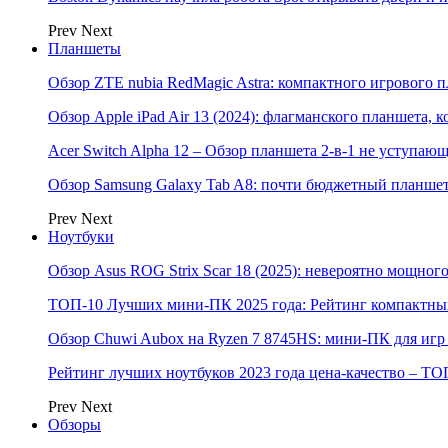
Prev
Next
Планшеты
Обзор ZTE nubia RedMagic Astra: компактного игрового п
Обзор Apple iPad Air 13 (2024): флагманского планшета,
Acer Switch Alpha 12 – Обзор планшета 2-в-1 не уступаю
Обзор Samsung Galaxy Tab A8: почти бюджетный планшет
Prev
Next
Ноутбуки
Обзор Asus ROG Strix Scar 18 (2025): невероятно мощног
ТОП-10 Лучших мини-ПК 2025 года: Рейтинг компактных
Обзор Chuwi Aubox на Ryzen 7 8745HS: мини-ПК для игр 
Рейтинг лучших ноутбуков 2023 года цена-качество – ТО
Prev
Next
Обзоры