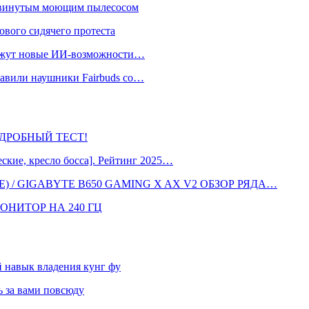
одвинутым моющим пылесосом
ового сидячего протеста
окажут новые ИИ-возможности…
тавили наушники Fairbuds со…
 ПОДРОБНЫЙ ТЕСТ!
кие, кресло босса]. Рейтинг 2025…
 / GIGABYTE B650 GAMING X AX V2 ОБЗОР РЯДА…
ОНИТОР НА 240 ГЦ
навык владения кунг фу
 за вами повсюду