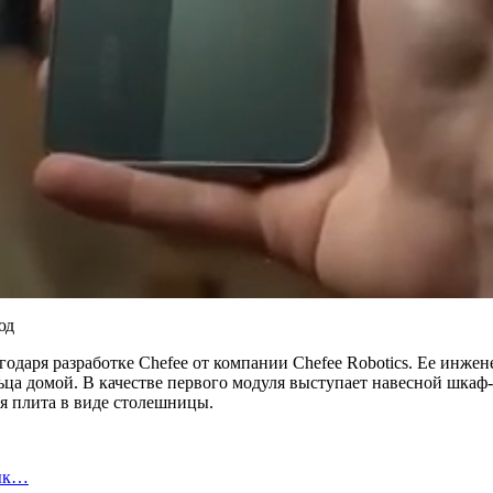
годаря разработке Chefee от компании Chefee Robotics. Ее инж
ца домой. В качестве первого модуля выступает навесной шкаф-
ая плита в виде столешницы.
вык…