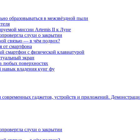
ьно образовываться в межзвёздной пыли
ителя
уемой миссии Artemis II к Луне
опровергла слухи о закрытии
вой связью — в чём подвох?
ся от смартфона
ый смартфон с физической клавиатурой
ртуальный экран
на любых поверхностях
навык владения кунг фу
ры современных гаджетов, устройств и приложений. Демонстрац
опровергла слухи о закрытии