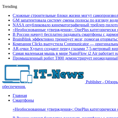
Trending
Сложные строительные блоки жизни могут самопроизвол
GM запатентовала систему смены полосы по взгляду вод
NASA опубликовало кинематографичный трейлер пилотир
«Необоснованные утверждения»: OnePlus категорически 
В России начнут бесплатно раздавать смартфоны с дармо
BrainBlink эффективно тренирует мозг, помогая оторвать
Компания Clicks выпустила Communicator — оригинальн
AR-очки Xynavo создают перед глазами 7,5-метровый ви
Самая маленькая мышь в мире NanoFlow i2 Air работает 
Промышленный робот Т800 демонстрирует неожиданный 
Publisher - Обзо
обеспечения.
Главная
Смартфоны
«Необоснованные утверждения»: OnePlus категорически 