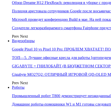
Обзор Dreame H12 FlexReach: революция в уборке с пр
Полиция арестовала сотрудников Google после восьмичас
Microsoft проведет конференцию Build в мае. На ней п
Создатели легкоразбираемого смартфона Fairphone предс
Prev
Next
Видеообзоры
Google Pixel 10 vs Pixel 10 Pro: ПРОБЛЕМ ХВАТАЕТ!
ТОП—5. Лучшие офисные кресла для работы [ортопедичес
GIGABYTE = ГНИЛОБАЙТ (В БЮДЖЕТНОМ СЕКТОРЕ)
Gigabyte MO27Q2: ОТЛИЧНЫЙ ИГРОВОЙ QD-OLED М
Prev
Next
Роботы
Промышленный робот Т800 демонстрирует неожиданный 
Домашние роботы-помощники W1 и M1 готовы следовать