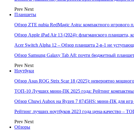
Prev
Next
Планшеты
Обзор ZTE nubia RedMagic Astra: компактного игрового п
Обзор Apple iPad Air 13 (2024): флагманского планшета,
Acer Switch Alpha 12 – Обзор планшета 2-в-1 не уступаю
Обзор Samsung Galaxy Tab A8: почти бюджетный планшет
Prev
Next
Ноутбуки
Обзор Asus ROG Strix Scar 18 (2025): невероятно мощног
ТОП-10 Лучших мини-ПК 2025 года: Рейтинг компактных
Обзор Chuwi Aubox на Ryzen 7 8745HS: мини-ПК для игр 
Рейтинг лучших ноутбуков 2023 года цена-качество – ТО
Prev
Next
Обзоры