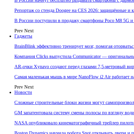
В России начнут бесплатно раздавать смартфоны с дармо
Репортаж со стенда Doogee на CES 2026: защищённые и
В России поступили в продажу смартфоны Poco M8 5G
Prev
Next
Гаджеты
BrainBlink эффективно тренирует мозг, помогая оторвать
Компания Clicks выпустила Communicator — оригинальн
AR-очки Xynavo создают перед глазами 7,5-метровый ви
Самая маленькая мышь в мире NanoFlow i2 Air работает 
Prev
Next
Новости
Сложные строительные блоки жизни могут самопроизвол
GM запатентовала систему смены полосы по взгляду вод
NASA опубликовало кинематографичный трейлер пилотир
Boston Dynamics научила робота Spot открывать двери 