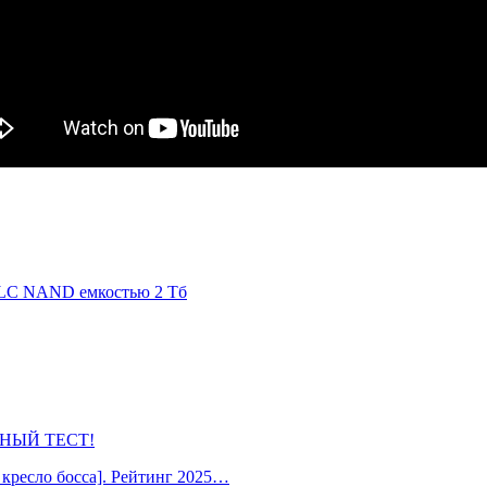
 QLC NAND емкостью 2 Тб
ОБНЫЙ ТЕСТ!
кресло босса]. Рейтинг 2025…