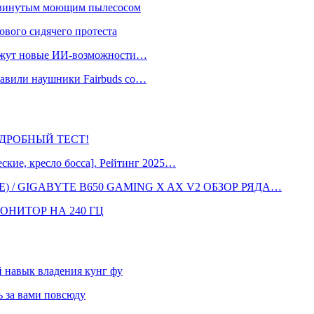
одвинутым моющим пылесосом
ового сидячего протеста
окажут новые ИИ-возможности…
тавили наушники Fairbuds со…
 ПОДРОБНЫЙ ТЕСТ!
кие, кресло босса]. Рейтинг 2025…
 / GIGABYTE B650 GAMING X AX V2 ОБЗОР РЯДА…
ОНИТОР НА 240 ГЦ
навык владения кунг фу
 за вами повсюду