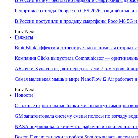
В России начнут бесплатно раздавать смартфоны с дармо
Репортаж со стенда Doogee на CES 2026: защищённые и
В России поступили в продажу смартфоны Poco M8 5G
Prev
Next
Гаджеты
BrainBlink эффективно тренирует мозг, помогая оторвать
Компания Clicks выпустила Communicator — оригинальн
AR-очки Xynavo создают перед глазами 7,5-метровый ви
Самая маленькая мышь в мире NanoFlow i2 Air работает 
Prev
Next
Новости
Сложные строительные блоки жизни могут самопроизвол
GM запатентовала систему смены полосы по взгляду вод
NASA опубликовало кинематографичный трейлер пилотир
Boston Dynamics научила робота Spot открывать двери 