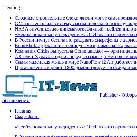
Trending
Сложные строительные блоки жизни могут самопроизвол
GM запатентовала систему смены полосы по взгляду вод
NASA опубликовало кинематографичный трейлер пилотир
«Необоснованные утверждения»: OnePlus категорически 
В России начнут бесплатно раздавать смартфоны с дармо
BrainBlink эффективно тренирует мозг, помогая оторвать
Компания Clicks выпустила Communicator — оригинальн
AR-очки Xynavo создают перед глазами 7,5-метровый ви
Самая маленькая мышь в мире NanoFlow i2 Air работает 
Промышленный робот Т800 демонстрирует неожиданный 
Publisher - Обзо
обеспечения.
Главная
Смартфоны
«Необоснованные утверждения»: OnePlus категорически 