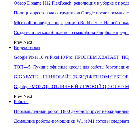
Обзор Dreame H12 FlexReach: революция в уборке с пр
Полиция арестовала сотрудников Google после восьмичас
Microsoft проведет конференцию Build в мае. На ней п
Создатели легкоразбираемого смартфона Fairphone предс
Prev
Next
Видеообзоры
Google Pixel 10 vs Pixel 10 Pro: ПРОБЛЕМ ХВАТАЕТ!
ТОП—5. Лучшие офисные кресла для работы [ортопедичес
GIGABYTE = ГНИЛОБАЙТ (В БЮДЖЕТНОМ СЕКТОРЕ)
Gigabyte MO27Q2: ОТЛИЧНЫЙ ИГРОВОЙ QD-OLED М
Prev
Next
Роботы
Промышленный робот Т800 демонстрирует неожиданный 
Домашние роботы-помощники W1 и M1 готовы следовать