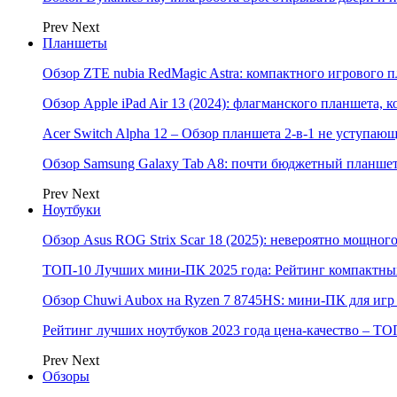
Prev
Next
Планшеты
Обзор ZTE nubia RedMagic Astra: компактного игрового п
Обзор Apple iPad Air 13 (2024): флагманского планшета,
Acer Switch Alpha 12 – Обзор планшета 2-в-1 не уступаю
Обзор Samsung Galaxy Tab A8: почти бюджетный планшет
Prev
Next
Ноутбуки
Обзор Asus ROG Strix Scar 18 (2025): невероятно мощног
ТОП-10 Лучших мини-ПК 2025 года: Рейтинг компактных
Обзор Chuwi Aubox на Ryzen 7 8745HS: мини-ПК для игр 
Рейтинг лучших ноутбуков 2023 года цена-качество – ТО
Prev
Next
Обзоры