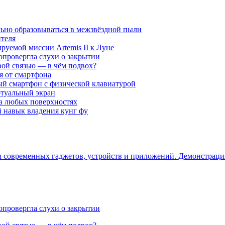
ьно образовываться в межзвёздной пыли
ителя
уемой миссии Artemis II к Луне
опровергла слухи о закрытии
вой связью — в чём подвох?
ся от смартфона
ый смартфон с физической клавиатурой
ртуальный экран
на любых поверхностях
навык владения кунг фу
ры современных гаджетов, устройств и приложений. Демонстрац
опровергла слухи о закрытии