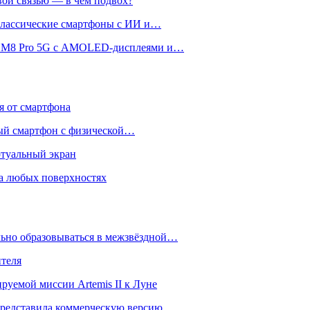
вой связью — в чём подвох?
 классические смартфоны с ИИ и…
 и M8 Pro 5G с AMOLED-дисплеями и…
ся от смартфона
ый смартфон с физической…
ртуальный экран
на любых поверхностях
ьно образовываться в межзвёздной…
ителя
уемой миссии Artemis II к Луне
и представила коммерческую версию…