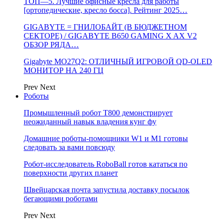
ТОП—5. Лучшие офисные кресла для работы
[ортопедические, кресло босса]. Рейтинг 2025…
GIGABYTE = ГНИЛОБАЙТ (В БЮДЖЕТНОМ
СЕКТОРЕ) / GIGABYTE B650 GAMING X AX V2
ОБЗОР РЯДА…
Gigabyte MO27Q2: ОТЛИЧНЫЙ ИГРОВОЙ QD-OLED
МОНИТОР НА 240 ГЦ
Prev
Next
Роботы
Промышленный робот Т800 демонстрирует
неожиданный навык владения кунг фу
Домашние роботы-помощники W1 и M1 готовы
следовать за вами повсюду
Робот-исследователь RoboBall готов кататься по
поверхности других планет
Швейцарская почта запустила доставку посылок
бегающими роботами
Prev
Next