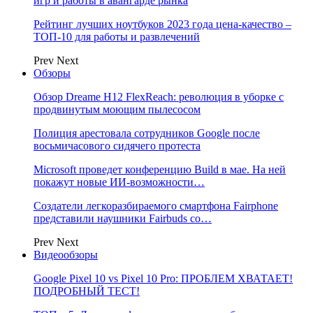
игр и работы в авангарде рынка
Рейтинг лучших ноутбуков 2023 года цена-качество –
ТОП-10 для работы и развлечений
Prev
Next
Обзоры
Обзор Dreame H12 FlexReach: революция в уборке с
продвинутым моющим пылесосом
Полиция арестовала сотрудников Google после
восьмичасового сидячего протеста
Microsoft проведет конференцию Build в мае. На ней
покажут новые ИИ-возможности…
Создатели легкоразбираемого смартфона Fairphone
представили наушники Fairbuds со…
Prev
Next
Видеообзоры
Google Pixel 10 vs Pixel 10 Pro: ПРОБЛЕМ ХВАТАЕТ!
ПОДРОБНЫЙ ТЕСТ!