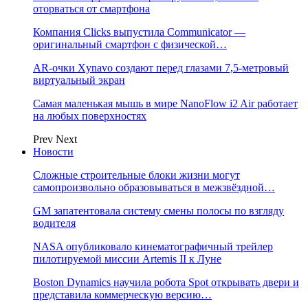
оторваться от смартфона
Компания Clicks выпустила Communicator —
оригинальный смартфон с физической…
AR-очки Xynavo создают перед глазами 7,5-метровый
виртуальный экран
Самая маленькая мышь в мире NanoFlow i2 Air работает
на любых поверхностях
Prev
Next
Новости
Сложные строительные блоки жизни могут
самопроизвольно образовываться в межзвёздной…
GM запатентовала систему смены полосы по взгляду
водителя
NASA опубликовало кинематографичный трейлер
пилотируемой миссии Artemis II к Луне
Boston Dynamics научила робота Spot открывать двери и
представила коммерческую версию…