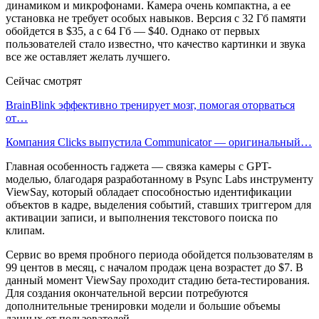
динамиком и микрофонами. Камера очень компактна, а ее
установка не требует особых навыков. Версия с 32 Гб памяти
обойдется в $35, а с 64 Гб — $40. Однако от первых
пользователей стало известно, что качество картинки и звука
все же оставляет желать лучшего.
Сейчас смотрят
BrainBlink эффективно тренирует мозг, помогая оторваться
от…
Компания Clicks выпустила Communicator — оригинальный…
Главная особенность гаджета — связка камеры с GPT-
моделью, благодаря разработанному в Psync Labs инструменту
ViewSay, который обладает способностью идентификации
объектов в кадре, выделения событий, ставших триггером для
активации записи, и выполнения текстового поиска по
клипам.
Сервис во время пробного периода обойдется пользователям в
99 центов в месяц, c началом продаж цена возрастет до $7. В
данный момент ViewSay проходит стадию бета-тестирования.
Для создания окончательной версии потребуются
дополнительные тренировки модели и большие объемы
данных от пользователей.