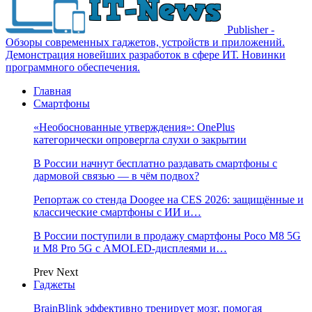
Publisher -
Обзоры современных гаджетов, устройств и приложений.
Демонстрация новейших разработок в сфере ИТ. Новинки
программного обеспечения.
Главная
Смартфоны
«Необоснованные утверждения»: OnePlus
категорически опровергла слухи о закрытии
В России начнут бесплатно раздавать смартфоны с
дармовой связью — в чём подвох?
Репортаж со стенда Doogee на CES 2026: защищённые и
классические смартфоны с ИИ и…
В России поступили в продажу смартфоны Poco M8 5G
и M8 Pro 5G с AMOLED-дисплеями и…
Prev
Next
Гаджеты
BrainBlink эффективно тренирует мозг, помогая