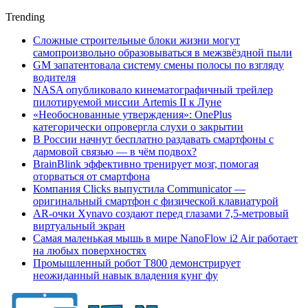
Trending
Сложные строительные блоки жизни могут
самопроизвольно образовываться в межзвёздной пыли
GM запатентовала систему смены полосы по взгляду
водителя
NASA опубликовало кинематографичный трейлер
пилотируемой миссии Artemis II к Луне
«Необоснованные утверждения»: OnePlus
категорически опровергла слухи о закрытии
В России начнут бесплатно раздавать смартфоны с
дармовой связью — в чём подвох?
BrainBlink эффективно тренирует мозг, помогая
оторваться от смартфона
Компания Clicks выпустила Communicator —
оригинальный смартфон с физической клавиатурой
AR-очки Xynavo создают перед глазами 7,5-метровый
виртуальный экран
Самая маленькая мышь в мире NanoFlow i2 Air работает
на любых поверхностях
Промышленный робот Т800 демонстрирует
неожиданный навык владения кунг фу