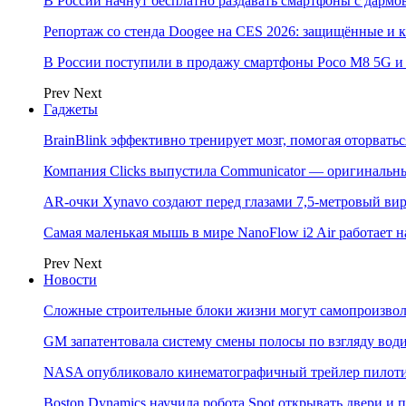
В России начнут бесплатно раздавать смартфоны с дармо
Репортаж со стенда Doogee на CES 2026: защищённые и
В России поступили в продажу смартфоны Poco M8 5G
Prev
Next
Гаджеты
BrainBlink эффективно тренирует мозг, помогая оторвать
Компания Clicks выпустила Communicator — оригинальн
AR-очки Xynavo создают перед глазами 7,5-метровый ви
Самая маленькая мышь в мире NanoFlow i2 Air работает 
Prev
Next
Новости
Сложные строительные блоки жизни могут самопроизвол
GM запатентовала систему смены полосы по взгляду вод
NASA опубликовало кинематографичный трейлер пилотир
Boston Dynamics научила робота Spot открывать двери 