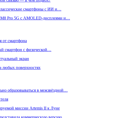
вой связью — в чём подвох?
 классические смартфоны с ИИ и…
 и M8 Pro 5G с AMOLED-дисплеями и…
ся от смартфона
ый смартфон с физической…
ртуальный экран
на любых поверхностях
ьно образовываться в межзвёздной…
ителя
уемой миссии Artemis II к Луне
и представила коммерческую версию…