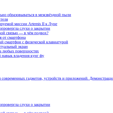
ьно образовываться в межзвёздной пыли
ителя
уемой миссии Artemis II к Луне
опровергла слухи о закрытии
вой связью — в чём подвох?
ся от смартфона
ый смартфон с физической клавиатурой
ртуальный экран
на любых поверхностях
навык владения кунг фу
ры современных гаджетов, устройств и приложений. Демонстрац
опровергла слухи о закрытии