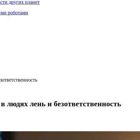
ости других планет
ими роботами
езответственность
 в людях лень и безответственность