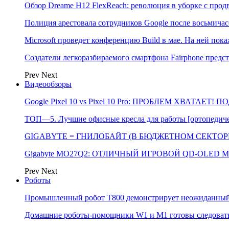
Обзор Dreame H12 FlexReach: революция в уборке с пр
Полиция арестовала сотрудников Google после восьмичас
Microsoft проведет конференцию Build в мае. На ней п
Создатели легкоразбираемого смартфона Fairphone предс
Prev
Next
Видеообзоры
Google Pixel 10 vs Pixel 10 Pro: ПРОБЛЕМ ХВАТАЕТ!
ТОП—5. Лучшие офисные кресла для работы [ортопедичес
GIGABYTE = ГНИЛОБАЙТ (В БЮДЖЕТНОМ СЕКТОРЕ)
Gigabyte MO27Q2: ОТЛИЧНЫЙ ИГРОВОЙ QD-OLED М
Prev
Next
Роботы
Промышленный робот Т800 демонстрирует неожиданный 
Домашние роботы-помощники W1 и M1 готовы следовать