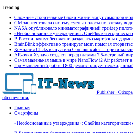
Trending
Сложные строительные блоки жизни могут самопроизвол
GM запатентовала систему смены полосы по взгляду вод
NASA опубликовало кинематографичный трейлер пилотир
«Необоснованные утверждения»: OnePlus категорически 
В России начнут бесплатно раздавать смартфоны с дармо
BrainBlink эффективно тренирует мозг, помогая оторвать
Компания Clicks выпустила Communicator — оригинальн
AR-очки Xynavo создают перед глазами 7,5-метровый ви
Самая маленькая мышь в мире NanoFlow i2 Air работает 
Промышленный робот Т800 демонстрирует неожиданный 
Publisher - Обзо
обеспечения.
Главная
Смартфоны
«Необоснованные утверждения»: OnePlus категорически 