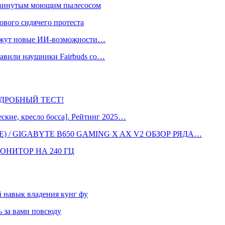
одвинутым моющим пылесосом
ового сидячего протеста
окажут новые ИИ-возможности…
тавили наушники Fairbuds со…
 ПОДРОБНЫЙ ТЕСТ!
кие, кресло босса]. Рейтинг 2025…
 / GIGABYTE B650 GAMING X AX V2 ОБЗОР РЯДА…
ОНИТОР НА 240 ГЦ
навык владения кунг фу
 за вами повсюду