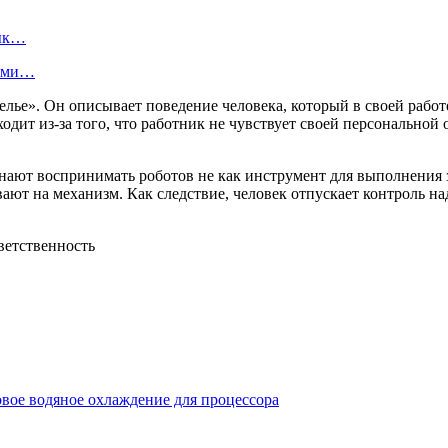
вык…
вами…
ье». Он описывает поведение человека, который в своей работе
ит из-за того, что работник не чувствует своей персональной от
инают воспринимать роботов не как инструмент для выполнения за
вают на механизм. Как следствие, человек отпускает контроль на
е водяное охлаждение для процессора