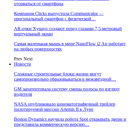
оторваться от смартфона
Компания Clicks выпустила Communicator —
оригинальный смартфон с физической…
AR-очки Xynavo создают перед глазами 7,5-метровый
виртуальный экран
Самая маленькая мышь в мире NanoFlow i2 Air работает
на любых поверхностях
Prev
Next
Новости
Сложные строительные блоки жизни могут
самопроизвольно образовываться в межзвёздной…
GM запатентовала систему смены полосы по взгляду
водителя
NASA опубликовало кинематографичный трейлер
пилотируемой миссии Artemis II к Луне
Boston Dynamics научила робота Spot открывать двери и
представила коммерческую версию…