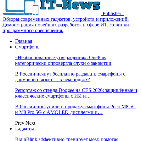
Publisher -
Обзоры современных гаджетов, устройств и приложений.
Демонстрация новейших разработок в сфере ИТ. Новинки
программного обеспечения.
Главная
Смартфоны
«Необоснованные утверждения»: OnePlus
категорически опровергла слухи о закрытии
В России начнут бесплатно раздавать смартфоны с
дармовой связью — в чём подвох?
Репортаж со стенда Doogee на CES 2026: защищённые и
классические смартфоны с ИИ и…
В России поступили в продажу смартфоны Poco M8 5G
и M8 Pro 5G с AMOLED-дисплеями и…
Prev
Next
Гаджеты
BrainBlink эффективно тренирует мозг, помогая