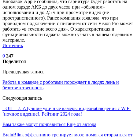
Вдобавок Apple сообщила, что гарнитура будет работать на
одном заряде АКБ до двух часов при «обычном»
использовании и до 2,5 ч при просмотре видео (не
пространственного). Ранее компания заявляла, что при
проводном подключении с питанием от сети Vision Pro может
работать «в течение всего дня». О характеристиках и
функциональности гаджета можно узнать в нашем отдельном
материале.
Источник
0
247
Поделится
Предыдущая запись
Работа в команде с роботами порождает в людях лень и
безответственность
Следующая запись
ТОП—7. ?Лучшие уличные камеры видеонаблюдения с WiFi
[ночное видение]. Рейтинг 2024 года!
Вам также могут понравиться
Еще от автора
BrainBlink эффективно тренирует мозг, помогая оторваться от