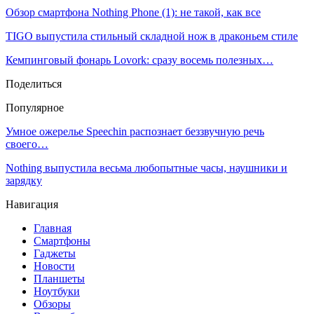
Обзор смартфона Nothing Phone (1): не такой, как все
TIGO выпустила стильный складной нож в драконьем стиле
Кемпинговый фонарь Lovork: сразу восемь полезных…
Поделиться
Популярное
Умное ожерелье Speechin распознает беззвучную речь
своего…
Nothing выпустила весьма любопытные часы, наушники и
зарядку
Навигация
Главная
Смартфоны
Гаджеты
Новости
Планшеты
Ноутбуки
Обзоры