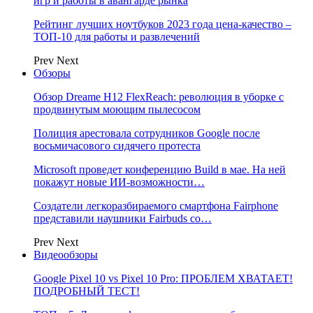
игр и работы в авангарде рынка
Рейтинг лучших ноутбуков 2023 года цена-качество –
ТОП-10 для работы и развлечений
Prev
Next
Обзоры
Обзор Dreame H12 FlexReach: революция в уборке с
продвинутым моющим пылесосом
Полиция арестовала сотрудников Google после
восьмичасового сидячего протеста
Microsoft проведет конференцию Build в мае. На ней
покажут новые ИИ-возможности…
Создатели легкоразбираемого смартфона Fairphone
представили наушники Fairbuds со…
Prev
Next
Видеообзоры
Google Pixel 10 vs Pixel 10 Pro: ПРОБЛЕМ ХВАТАЕТ!
ПОДРОБНЫЙ ТЕСТ!