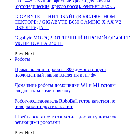
ТОП—5. Лучшие офисные кресла для работы
[ортопедические, кресло босса]. Рейтинг 2025…
GIGABYTE = ГНИЛОБАЙТ (В БЮДЖЕТНОМ
СЕКТОРЕ) / GIGABYTE B650 GAMING X AX V2
ОБЗОР РЯДА…
Gigabyte MO27Q2: ОТЛИЧНЫЙ ИГРОВОЙ QD-OLED
МОНИТОР НА 240 ГЦ
Prev
Next
Роботы
Промышленный робот Т800 демонстрирует
неожиданный навык владения кунг фу
Домашние роботы-помощники W1 и M1 готовы
следовать за вами повсюду
Робот-исследователь RoboBall готов кататься по
поверхности других планет
Швейцарская почта запустила доставку посылок
бегающими роботами
Prev
Next