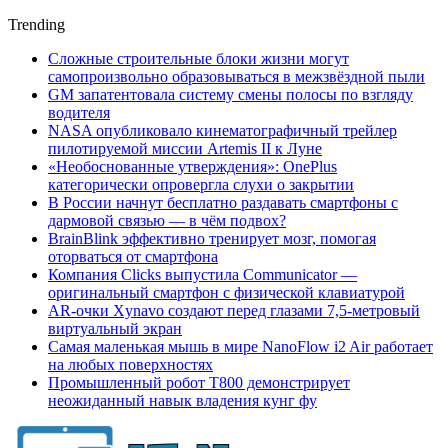
Trending
Сложные строительные блоки жизни могут
самопроизвольно образовываться в межзвёздной пыли
GM запатентовала систему смены полосы по взгляду
водителя
NASA опубликовало кинематографичный трейлер
пилотируемой миссии Artemis II к Луне
«Необоснованные утверждения»: OnePlus
категорически опровергла слухи о закрытии
В России начнут бесплатно раздавать смартфоны с
дармовой связью — в чём подвох?
BrainBlink эффективно тренирует мозг, помогая
оторваться от смартфона
Компания Clicks выпустила Communicator —
оригинальный смартфон с физической клавиатурой
AR-очки Xynavo создают перед глазами 7,5-метровый
виртуальный экран
Самая маленькая мышь в мире NanoFlow i2 Air работает
на любых поверхностях
Промышленный робот Т800 демонстрирует
неожиданный навык владения кунг фу