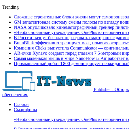
Trending
Сложные строительные блоки жизни могут самопроизвол
GM запатентовала систему смены полосы по взгляду вод
NASA опубликовало кинематографичный трейлер пилотир
«Необоснованные утверждения»: OnePlus категорически 
В России начнут бесплатно раздавать смартфоны с дармо
BrainBlink эффективно тренирует мозг, помогая оторвать
Компания Clicks выпустила Communicator — оригинальн
AR-очки Xynavo создают перед глазами 7,5-метровый ви
Самая маленькая мышь в мире NanoFlow i2 Air работает 
Промышленный робот Т800 демонстрирует неожиданный 
Publisher - Обзо
обеспечения.
Главная
Смартфоны
«Необоснованные утверждения»: OnePlus категорически 