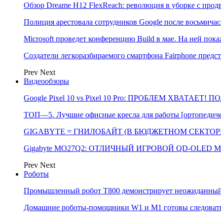
Обзор Dreame H12 FlexReach: революция в уборке с пр
Полиция арестовала сотрудников Google после восьмичас
Microsoft проведет конференцию Build в мае. На ней п
Создатели легкоразбираемого смартфона Fairphone предс
Prev
Next
Видеообзоры
Google Pixel 10 vs Pixel 10 Pro: ПРОБЛЕМ ХВАТАЕТ!
ТОП—5. Лучшие офисные кресла для работы [ортопедичес
GIGABYTE = ГНИЛОБАЙТ (В БЮДЖЕТНОМ СЕКТОРЕ)
Gigabyte MO27Q2: ОТЛИЧНЫЙ ИГРОВОЙ QD-OLED М
Prev
Next
Роботы
Промышленный робот Т800 демонстрирует неожиданный 
Домашние роботы-помощники W1 и M1 готовы следовать