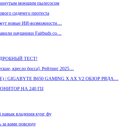
одвинутым моющим пылесосом
ового сидячего протеста
окажут новые ИИ-возможности…
тавили наушники Fairbuds со…
 ПОДРОБНЫЙ ТЕСТ!
кие, кресло босса]. Рейтинг 2025…
 / GIGABYTE B650 GAMING X AX V2 ОБЗОР РЯДА…
ОНИТОР НА 240 ГЦ
навык владения кунг фу
 за вами повсюду