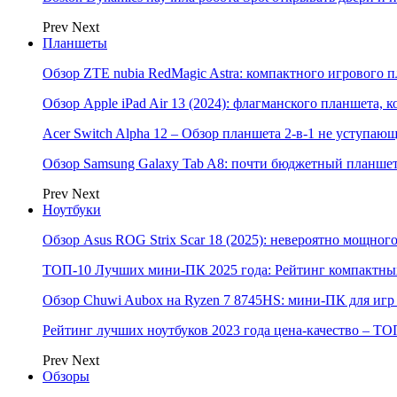
Prev
Next
Планшеты
Обзор ZTE nubia RedMagic Astra: компактного игрового п
Обзор Apple iPad Air 13 (2024): флагманского планшета,
Acer Switch Alpha 12 – Обзор планшета 2-в-1 не уступаю
Обзор Samsung Galaxy Tab A8: почти бюджетный планшет
Prev
Next
Ноутбуки
Обзор Asus ROG Strix Scar 18 (2025): невероятно мощног
ТОП-10 Лучших мини-ПК 2025 года: Рейтинг компактных
Обзор Chuwi Aubox на Ryzen 7 8745HS: мини-ПК для игр 
Рейтинг лучших ноутбуков 2023 года цена-качество – ТО
Prev
Next
Обзоры