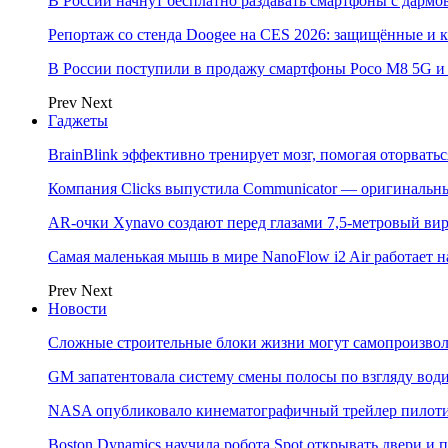
В России начнут бесплатно раздавать смартфоны с дармо
Репортаж со стенда Doogee на CES 2026: защищённые и
В России поступили в продажу смартфоны Poco M8 5G
Prev
Next
Гаджеты
BrainBlink эффективно тренирует мозг, помогая оторвать
Компания Clicks выпустила Communicator — оригинальн
AR-очки Xynavo создают перед глазами 7,5-метровый ви
Самая маленькая мышь в мире NanoFlow i2 Air работает 
Prev
Next
Новости
Сложные строительные блоки жизни могут самопроизвол
GM запатентовала систему смены полосы по взгляду вод
NASA опубликовало кинематографичный трейлер пилотир
Boston Dynamics научила робота Spot открывать двери 