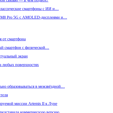
вой связью — в чём подвох?
 классические смартфоны с ИИ и…
 и M8 Pro 5G с AMOLED-дисплеями и…
ся от смартфона
ый смартфон с физической…
ртуальный экран
на любых поверхностях
ьно образовываться в межзвёздной…
ителя
уемой миссии Artemis II к Луне
и представила коммерческую версию…