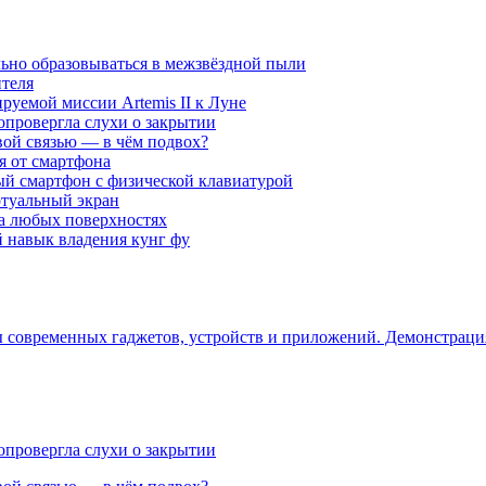
ьно образовываться в межзвёздной пыли
ителя
уемой миссии Artemis II к Луне
опровергла слухи о закрытии
вой связью — в чём подвох?
ся от смартфона
ый смартфон с физической клавиатурой
ртуальный экран
на любых поверхностях
навык владения кунг фу
ры современных гаджетов, устройств и приложений. Демонстрац
опровергла слухи о закрытии