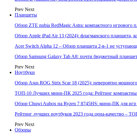
Prev
Next
Планшеты
Обзор ZTE nubia RedMagic Astra: компактного игрового п
Обзор Apple iPad Air 13 (2024): флагманского планшета,
Acer Switch Alpha 12 – Обзор планшета 2-в-1 не уступаю
Обзор Samsung Galaxy Tab A8: почти бюджетный планшет
Prev
Next
Ноутбуки
Обзор Asus ROG Strix Scar 18 (2025): невероятно мощног
ТОП-10 Лучших мини-ПК 2025 года: Рейтинг компактных
Обзор Chuwi Aubox на Ryzen 7 8745HS: мини-ПК для игр 
Рейтинг лучших ноутбуков 2023 года цена-качество – ТО
Prev
Next
Обзоры