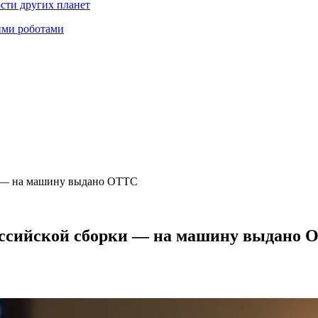
ости других планет
ими роботами
ки — на машину выдано ОТТС
российской сборки — на машину выдано