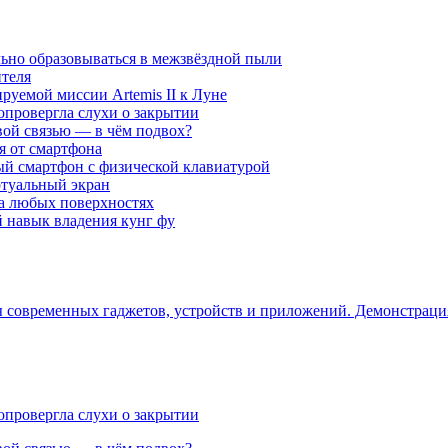
ьно образовываться в межзвёздной пыли
ителя
уемой миссии Artemis II к Луне
опровергла слухи о закрытии
вой связью — в чём подвох?
ся от смартфона
ый смартфон с физической клавиатурой
ртуальный экран
на любых поверхностях
навык владения кунг фу
ры современных гаджетов, устройств и приложений. Демонстрац
опровергла слухи о закрытии