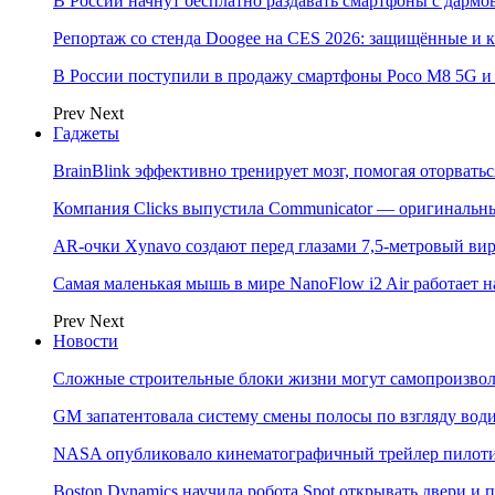
В России начнут бесплатно раздавать смартфоны с дармо
Репортаж со стенда Doogee на CES 2026: защищённые и
В России поступили в продажу смартфоны Poco M8 5G
Prev
Next
Гаджеты
BrainBlink эффективно тренирует мозг, помогая оторвать
Компания Clicks выпустила Communicator — оригинальн
AR-очки Xynavo создают перед глазами 7,5-метровый ви
Самая маленькая мышь в мире NanoFlow i2 Air работает 
Prev
Next
Новости
Сложные строительные блоки жизни могут самопроизвол
GM запатентовала систему смены полосы по взгляду вод
NASA опубликовало кинематографичный трейлер пилотир
Boston Dynamics научила робота Spot открывать двери 