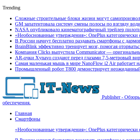
Trending
Сложные строительные блоки жизни могут самопроизвол
GM запатентовала систему смены полосы по взгляду вод
NASA опубликовало кинематографичный трейлер пилотир
«Необоснованные утверждения»: OnePlus категорически 
В России начнут бесплатно раздавать смартфоны с дармо
BrainBlink эффективно тренирует мозг, помогая оторвать
Компания Clicks выпустила Communicator — оригинальн
AR-очки Xynavo создают перед глазами 7,5-метровый ви
Самая маленькая мышь в мире NanoFlow i2 Air работает 
Промышленный робот Т800 демонстрирует неожиданный 
Publisher - Обзо
обеспечения.
Главная
Смартфоны
«Необоснованные утверждения»: OnePlus категорически 