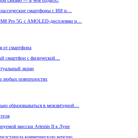
вой связью — в чём подвох?
 классические смартфоны с ИИ и…
 и M8 Pro 5G с AMOLED-дисплеями и…
ся от смартфона
ый смартфон с физической…
ртуальный экран
на любых поверхностях
ьно образовываться в межзвёздной…
ителя
уемой миссии Artemis II к Луне
и представила коммерческую версию…