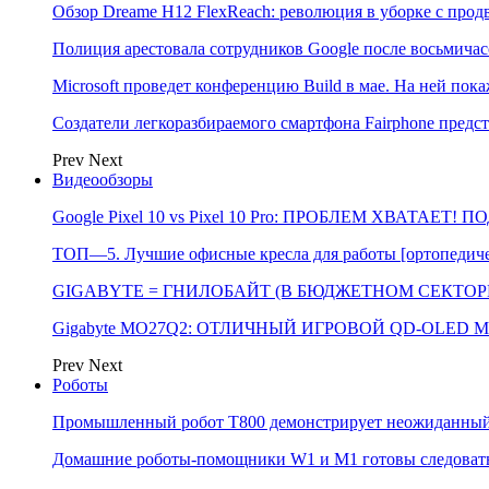
Обзор Dreame H12 FlexReach: революция в уборке с пр
Полиция арестовала сотрудников Google после восьмичас
Microsoft проведет конференцию Build в мае. На ней п
Создатели легкоразбираемого смартфона Fairphone предс
Prev
Next
Видеообзоры
Google Pixel 10 vs Pixel 10 Pro: ПРОБЛЕМ ХВАТАЕТ!
ТОП—5. Лучшие офисные кресла для работы [ортопедичес
GIGABYTE = ГНИЛОБАЙТ (В БЮДЖЕТНОМ СЕКТОРЕ)
Gigabyte MO27Q2: ОТЛИЧНЫЙ ИГРОВОЙ QD-OLED М
Prev
Next
Роботы
Промышленный робот Т800 демонстрирует неожиданный 
Домашние роботы-помощники W1 и M1 готовы следовать