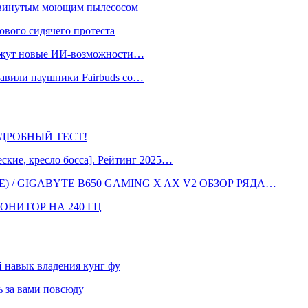
одвинутым моющим пылесосом
ового сидячего протеста
окажут новые ИИ-возможности…
тавили наушники Fairbuds со…
 ПОДРОБНЫЙ ТЕСТ!
кие, кресло босса]. Рейтинг 2025…
 / GIGABYTE B650 GAMING X AX V2 ОБЗОР РЯДА…
ОНИТОР НА 240 ГЦ
навык владения кунг фу
 за вами повсюду