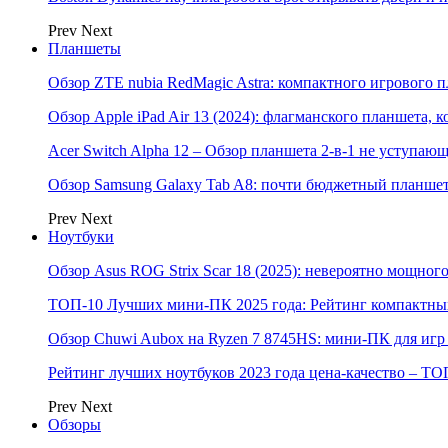
Prev
Next
Планшеты
Обзор ZTE nubia RedMagic Astra: компактного игрового п
Обзор Apple iPad Air 13 (2024): флагманского планшета,
Acer Switch Alpha 12 – Обзор планшета 2-в-1 не уступаю
Обзор Samsung Galaxy Tab A8: почти бюджетный планшет
Prev
Next
Ноутбуки
Обзор Asus ROG Strix Scar 18 (2025): невероятно мощног
ТОП-10 Лучших мини-ПК 2025 года: Рейтинг компактных
Обзор Chuwi Aubox на Ryzen 7 8745HS: мини-ПК для игр 
Рейтинг лучших ноутбуков 2023 года цена-качество – ТО
Prev
Next
Обзоры