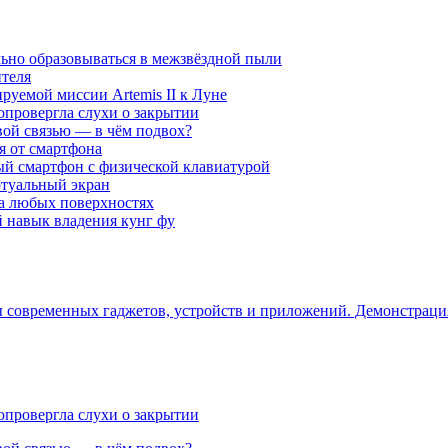
ьно образовываться в межзвёздной пыли
ителя
уемой миссии Artemis II к Луне
опровергла слухи о закрытии
вой связью — в чём подвох?
ся от смартфона
ый смартфон с физической клавиатурой
ртуальный экран
на любых поверхностях
навык владения кунг фу
ры современных гаджетов, устройств и приложений. Демонстрац
опровергла слухи о закрытии