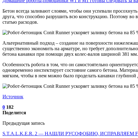
Домашние роботы-помощники W1 и M1 готовы следовать за 
Бетон всегда заливают слоями, чтобы они успевали просохнуть
друга, что способно разрушить всю конструкцию. Поэтому во 
статью расходов.
Альтернативный подход – создание на поверхности нижележаще
существенно экономить на арматуре, но требует дополнительног
бетона канавки при помощи двух колес-валов шириной 381 мм.
Особенность робота в том, что он самостоятельно ориентируетс
одновременно инспектирует состояние самого бетона. Материа
мягким, чтобы в нем можно было проделать канавки глубиной д
Источник
0
182
Поделится
Предыдущая запись
S.T.A.L.K.E.R. 2 — НАШЛИ РУСОФОБИЮ, ИСПРАВЛЯЕМ 