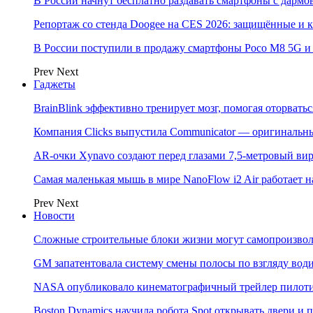
В России начнут бесплатно раздавать смартфоны с дармо
Репортаж со стенда Doogee на CES 2026: защищённые и
В России поступили в продажу смартфоны Poco M8 5G
Prev
Next
Гаджеты
BrainBlink эффективно тренирует мозг, помогая оторвать
Компания Clicks выпустила Communicator — оригинальн
AR-очки Xynavo создают перед глазами 7,5-метровый ви
Самая маленькая мышь в мире NanoFlow i2 Air работает 
Prev
Next
Новости
Сложные строительные блоки жизни могут самопроизвол
GM запатентовала систему смены полосы по взгляду вод
NASA опубликовало кинематографичный трейлер пилотир
Boston Dynamics научила робота Spot открывать двери 