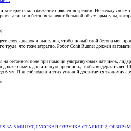
вами…
 и затвердеть во избежание появления трещин. Но между слоями 
время заливки в бетон вставляют большой объем арматуры, кото
го слоя канавок и выступов, чтобы новый слой бетона мог прон
о труда, что тоже затратно. Робот Conit Runner должен автомат
я на бетонном поле при помощи ультразвуковых датчиков, лидара
л должен иметь достаточную прочность, чтобы выдержать вес 10
о 6 мм. При соблюдении этих условий достигается экономия арм
FPS ЗА 5 МИНУТ, РУССКАЯ ОЗВУЧКА СТАЛКЕР 2, ОБЗОР+