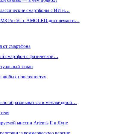
вой связью — в чём подвох?
 классические смартфоны с ИИ и…
 и M8 Pro 5G с AMOLED-дисплеями и…
ся от смартфона
ый смартфон с физической…
ртуальный экран
на любых поверхностях
ьно образовываться в межзвёздной…
ителя
уемой миссии Artemis II к Луне
и представила коммерческую версию…