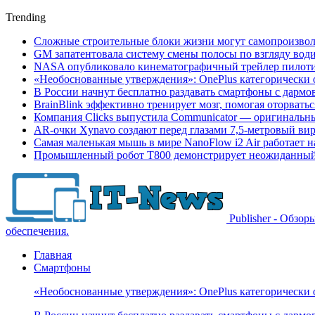
Trending
Сложные строительные блоки жизни могут самопроизвол
GM запатентовала систему смены полосы по взгляду вод
NASA опубликовало кинематографичный трейлер пилотир
«Необоснованные утверждения»: OnePlus категорически 
В России начнут бесплатно раздавать смартфоны с дармо
BrainBlink эффективно тренирует мозг, помогая оторвать
Компания Clicks выпустила Communicator — оригинальн
AR-очки Xynavo создают перед глазами 7,5-метровый ви
Самая маленькая мышь в мире NanoFlow i2 Air работает 
Промышленный робот Т800 демонстрирует неожиданный 
Publisher - Обзо
обеспечения.
Главная
Смартфоны
«Необоснованные утверждения»: OnePlus категорически 