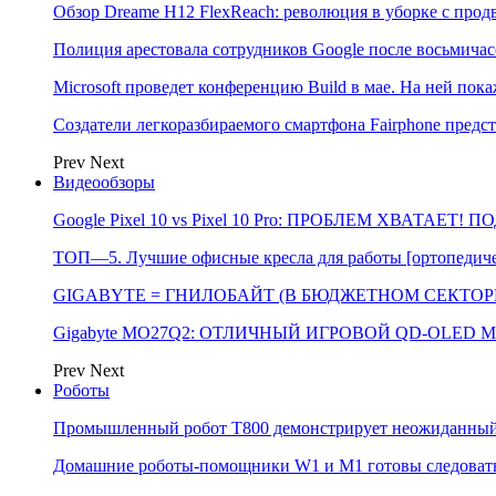
Обзор Dreame H12 FlexReach: революция в уборке с пр
Полиция арестовала сотрудников Google после восьмичас
Microsoft проведет конференцию Build в мае. На ней п
Создатели легкоразбираемого смартфона Fairphone предс
Prev
Next
Видеообзоры
Google Pixel 10 vs Pixel 10 Pro: ПРОБЛЕМ ХВАТАЕТ!
ТОП—5. Лучшие офисные кресла для работы [ортопедичес
GIGABYTE = ГНИЛОБАЙТ (В БЮДЖЕТНОМ СЕКТОРЕ)
Gigabyte MO27Q2: ОТЛИЧНЫЙ ИГРОВОЙ QD-OLED М
Prev
Next
Роботы
Промышленный робот Т800 демонстрирует неожиданный 
Домашние роботы-помощники W1 и M1 готовы следовать