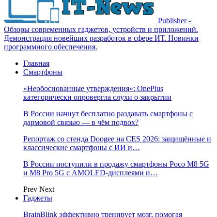
Publisher -
Обзоры современных гаджетов, устройств и приложений.
Демонстрация новейших разработок в сфере ИТ. Новинки
программного обеспечения.
Главная
Смартфоны
«Необоснованные утверждения»: OnePlus
категорически опровергла слухи о закрытии
В России начнут бесплатно раздавать смартфоны с
дармовой связью — в чём подвох?
Репортаж со стенда Doogee на CES 2026: защищённые и
классические смартфоны с ИИ и…
В России поступили в продажу смартфоны Poco M8 5G
и M8 Pro 5G с AMOLED-дисплеями и…
Prev
Next
Гаджеты
BrainBlink эффективно тренирует мозг, помогая