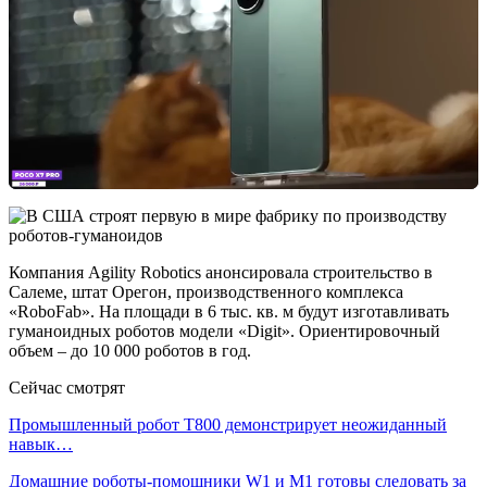
Компания Agility Robotics анонсировала строительство в
Салеме, штат Орегон, производственного комплекса
«RoboFab». На площади в 6 тыс. кв. м будут изготавливать
гуманоидных роботов модели «Digit». Ориентировочный
объем – до 10 000 роботов в год.
Сейчас смотрят
Промышленный робот Т800 демонстрирует неожиданный
навык…
Домашние роботы-помощники W1 и M1 готовы следовать за