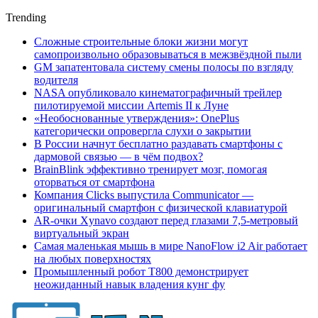
Trending
Сложные строительные блоки жизни могут
самопроизвольно образовываться в межзвёздной пыли
GM запатентовала систему смены полосы по взгляду
водителя
NASA опубликовало кинематографичный трейлер
пилотируемой миссии Artemis II к Луне
«Необоснованные утверждения»: OnePlus
категорически опровергла слухи о закрытии
В России начнут бесплатно раздавать смартфоны с
дармовой связью — в чём подвох?
BrainBlink эффективно тренирует мозг, помогая
оторваться от смартфона
Компания Clicks выпустила Communicator —
оригинальный смартфон с физической клавиатурой
AR-очки Xynavo создают перед глазами 7,5-метровый
виртуальный экран
Самая маленькая мышь в мире NanoFlow i2 Air работает
на любых поверхностях
Промышленный робот Т800 демонстрирует
неожиданный навык владения кунг фу