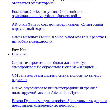
оторваться от смартфона
Компания Clicks выпустила Communicator —
оригинальный смартфон с физической…
AR-очки Xynavo создают перед глазами 7,5-метровый
виртуальный экран
Самая маленькая мышь в мире NanoFlow i2 Air работает
на любых поверхностях
Prev
Next
Новости
Сложные строительные блоки жизни могут
самопроизвольно образовываться в межзвёздной…
GM запатентовала систему смены полосы по взгляду
водителя
NASA опубликовало кинематографичный трейлер
пилотируемой миссии Artemis II к Луне
Boston Dynamics научила робота Spot открывать двери и
представила коммерческую версию…