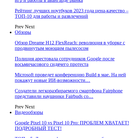
игр и работы в авангарде рынка
Рейтинг лучших ноутбуков 2023 года цена-качество –
ТОП-10 для работы и развлечений
Prev
Next
Обзоры
Обзор Dreame H12 FlexReach: революция в уборке с
продвинутым моющим пылесосом
Полиция арестовала сотрудников Google после
восьмичасового сидячего протеста
Microsoft проведет конференцию Build в мае. На ней
покажут новые ИИ-возможности…
Создатели легкоразбираемого смартфона Fairphone
представили наушники Fairbuds со…
Prev
Next
Видеообзоры
Google Pixel 10 vs Pixel 10 Pro: ПРОБЛЕМ ХВАТАЕТ!
ПОДРОБНЫЙ ТЕСТ!