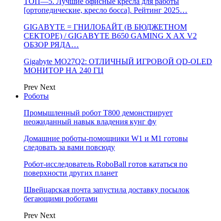
ТОП—5. Лучшие офисные кресла для работы
[ортопедические, кресло босса]. Рейтинг 2025…
GIGABYTE = ГНИЛОБАЙТ (В БЮДЖЕТНОМ
СЕКТОРЕ) / GIGABYTE B650 GAMING X AX V2
ОБЗОР РЯДА…
Gigabyte MO27Q2: ОТЛИЧНЫЙ ИГРОВОЙ QD-OLED
МОНИТОР НА 240 ГЦ
Prev
Next
Роботы
Промышленный робот Т800 демонстрирует
неожиданный навык владения кунг фу
Домашние роботы-помощники W1 и M1 готовы
следовать за вами повсюду
Робот-исследователь RoboBall готов кататься по
поверхности других планет
Швейцарская почта запустила доставку посылок
бегающими роботами
Prev
Next