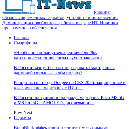
Publisher -
Обзоры современных гаджетов, устройств и приложений.
Демонстрация новейших разработок в сфере ИТ. Новинки
программного обеспечения.
Главная
Смартфоны
«Необоснованные утверждения»: OnePlus
категорически опровергла слухи о закрытии
В России начнут бесплатно раздавать смартфоны с
дармовой связью — в чём подвох?
Репортаж со стенда Doogee на CES 2026: защищённые и
классические смартфоны с ИИ и…
В России поступили в продажу смартфоны Poco M8 5G
и M8 Pro 5G с AMOLED-дисплеями и…
Prev
Next
Гаджеты
BrainBlink эффективно тренирует мозг, помогая