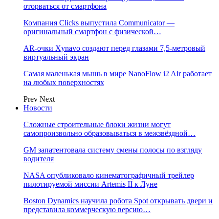
оторваться от смартфона
Компания Clicks выпустила Communicator —
оригинальный смартфон с физической…
AR-очки Xynavo создают перед глазами 7,5-метровый
виртуальный экран
Самая маленькая мышь в мире NanoFlow i2 Air работает
на любых поверхностях
Prev
Next
Новости
Сложные строительные блоки жизни могут
самопроизвольно образовываться в межзвёздной…
GM запатентовала систему смены полосы по взгляду
водителя
NASA опубликовало кинематографичный трейлер
пилотируемой миссии Artemis II к Луне
Boston Dynamics научила робота Spot открывать двери и
представила коммерческую версию…