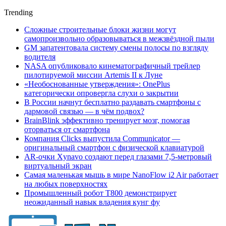
Trending
Сложные строительные блоки жизни могут
самопроизвольно образовываться в межзвёздной пыли
GM запатентовала систему смены полосы по взгляду
водителя
NASA опубликовало кинематографичный трейлер
пилотируемой миссии Artemis II к Луне
«Необоснованные утверждения»: OnePlus
категорически опровергла слухи о закрытии
В России начнут бесплатно раздавать смартфоны с
дармовой связью — в чём подвох?
BrainBlink эффективно тренирует мозг, помогая
оторваться от смартфона
Компания Clicks выпустила Communicator —
оригинальный смартфон с физической клавиатурой
AR-очки Xynavo создают перед глазами 7,5-метровый
виртуальный экран
Самая маленькая мышь в мире NanoFlow i2 Air работает
на любых поверхностях
Промышленный робот Т800 демонстрирует
неожиданный навык владения кунг фу