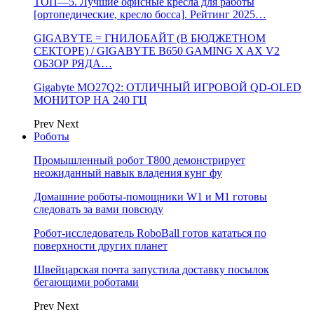
ТОП—5. Лучшие офисные кресла для работы
[ортопедические, кресло босса]. Рейтинг 2025…
GIGABYTE = ГНИЛОБАЙТ (В БЮДЖЕТНОМ
СЕКТОРЕ) / GIGABYTE B650 GAMING X AX V2
ОБЗОР РЯДА…
Gigabyte MO27Q2: ОТЛИЧНЫЙ ИГРОВОЙ QD-OLED
МОНИТОР НА 240 ГЦ
Prev
Next
Роботы
Промышленный робот Т800 демонстрирует
неожиданный навык владения кунг фу
Домашние роботы-помощники W1 и M1 готовы
следовать за вами повсюду
Робот-исследователь RoboBall готов кататься по
поверхности других планет
Швейцарская почта запустила доставку посылок
бегающими роботами
Prev
Next