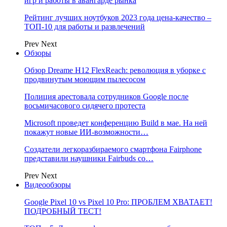
игр и работы в авангарде рынка
Рейтинг лучших ноутбуков 2023 года цена-качество –
ТОП-10 для работы и развлечений
Prev
Next
Обзоры
Обзор Dreame H12 FlexReach: революция в уборке с
продвинутым моющим пылесосом
Полиция арестовала сотрудников Google после
восьмичасового сидячего протеста
Microsoft проведет конференцию Build в мае. На ней
покажут новые ИИ-возможности…
Создатели легкоразбираемого смартфона Fairphone
представили наушники Fairbuds со…
Prev
Next
Видеообзоры
Google Pixel 10 vs Pixel 10 Pro: ПРОБЛЕМ ХВАТАЕТ!
ПОДРОБНЫЙ ТЕСТ!