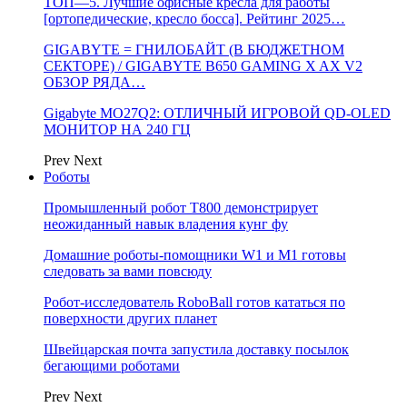
ТОП—5. Лучшие офисные кресла для работы
[ортопедические, кресло босса]. Рейтинг 2025…
GIGABYTE = ГНИЛОБАЙТ (В БЮДЖЕТНОМ
СЕКТОРЕ) / GIGABYTE B650 GAMING X AX V2
ОБЗОР РЯДА…
Gigabyte MO27Q2: ОТЛИЧНЫЙ ИГРОВОЙ QD-OLED
МОНИТОР НА 240 ГЦ
Prev
Next
Роботы
Промышленный робот Т800 демонстрирует
неожиданный навык владения кунг фу
Домашние роботы-помощники W1 и M1 готовы
следовать за вами повсюду
Робот-исследователь RoboBall готов кататься по
поверхности других планет
Швейцарская почта запустила доставку посылок
бегающими роботами
Prev
Next