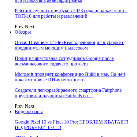
игр и работы в авангарде рынка
Рейтинг лучших ноутбуков 2023 года цена-качество –
ТОП-10 для работы и развлечений
Prev
Next
Обзоры
Обзор Dreame H12 FlexReach: революция в уборке с
продвинутым моющим пылесосом
Полиция арестовала сотрудников Google после
восьмичасового сидячего протеста
Microsoft проведет конференцию Build в мае. На ней
покажут новые ИИ-возможности…
Создатели легкоразбираемого смартфона Fairphone
представили наушники Fairbuds со…
Prev
Next
Видеообзоры
Google Pixel 10 vs Pixel 10 Pro: ПРОБЛЕМ ХВАТАЕТ!
ПОДРОБНЫЙ ТЕСТ!