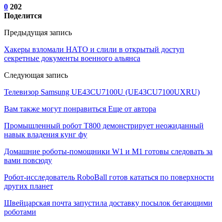
0
202
Поделится
Предыдущая запись
Хакеры взломали НАТО и слили в открытый доступ
секретные документы военного альянса
Следующая запись
Телевизор Samsung UE43CU7100U (UE43CU7100UXRU)
Вам также могут понравиться
Еще от автора
Промышленный робот Т800 демонстрирует неожиданный
навык владения кунг фу
Домашние роботы-помощники W1 и M1 готовы следовать за
вами повсюду
Робот-исследователь RoboBall готов кататься по поверхности
других планет
Швейцарская почта запустила доставку посылок бегающими
роботами