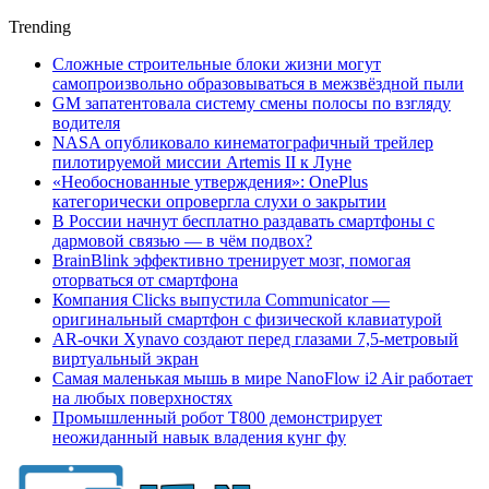
Trending
Сложные строительные блоки жизни могут
самопроизвольно образовываться в межзвёздной пыли
GM запатентовала систему смены полосы по взгляду
водителя
NASA опубликовало кинематографичный трейлер
пилотируемой миссии Artemis II к Луне
«Необоснованные утверждения»: OnePlus
категорически опровергла слухи о закрытии
В России начнут бесплатно раздавать смартфоны с
дармовой связью — в чём подвох?
BrainBlink эффективно тренирует мозг, помогая
оторваться от смартфона
Компания Clicks выпустила Communicator —
оригинальный смартфон с физической клавиатурой
AR-очки Xynavo создают перед глазами 7,5-метровый
виртуальный экран
Самая маленькая мышь в мире NanoFlow i2 Air работает
на любых поверхностях
Промышленный робот Т800 демонстрирует
неожиданный навык владения кунг фу