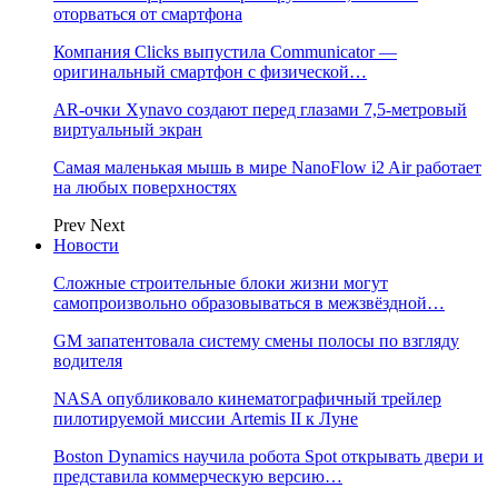
оторваться от смартфона
Компания Clicks выпустила Communicator —
оригинальный смартфон с физической…
AR-очки Xynavo создают перед глазами 7,5-метровый
виртуальный экран
Самая маленькая мышь в мире NanoFlow i2 Air работает
на любых поверхностях
Prev
Next
Новости
Сложные строительные блоки жизни могут
самопроизвольно образовываться в межзвёздной…
GM запатентовала систему смены полосы по взгляду
водителя
NASA опубликовало кинематографичный трейлер
пилотируемой миссии Artemis II к Луне
Boston Dynamics научила робота Spot открывать двери и
представила коммерческую версию…