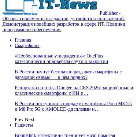
Publisher -
Обзоры современных гаджетов, устройств и приложений.
Демонстрация новейших разработок в сфере ИТ. Новинки
программного обеспечения.
Главная
Смартфоны
«Необоснованные утверждения»: OnePlus
категорически опровергла слухи о закрытии
В России начнут бесплатно раздавать смартфоны с
дармовой связью — в чём подвох?
Репортаж со стенда Doogee на CES 2026: защищённые и
классические смартфоны с ИИ и…
В России поступили в продажу смартфоны Poco M8 5G
и M8 Pro 5G с AMOLED-дисплеями и…
Prev
Next
Гаджеты
BrainBlink эффективно тренирует мозг, помогая