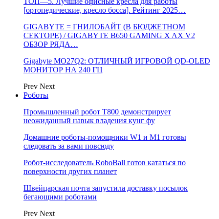
ТОП—5. Лучшие офисные кресла для работы
[ортопедические, кресло босса]. Рейтинг 2025…
GIGABYTE = ГНИЛОБАЙТ (В БЮДЖЕТНОМ
СЕКТОРЕ) / GIGABYTE B650 GAMING X AX V2
ОБЗОР РЯДА…
Gigabyte MO27Q2: ОТЛИЧНЫЙ ИГРОВОЙ QD-OLED
МОНИТОР НА 240 ГЦ
Prev
Next
Роботы
Промышленный робот Т800 демонстрирует
неожиданный навык владения кунг фу
Домашние роботы-помощники W1 и M1 готовы
следовать за вами повсюду
Робот-исследователь RoboBall готов кататься по
поверхности других планет
Швейцарская почта запустила доставку посылок
бегающими роботами
Prev
Next