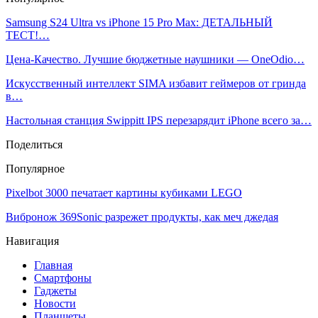
Samsung S24 Ultra vs iPhone 15 Pro Max: ДЕТАЛЬНЫЙ
ТЕСТ!…
Цена-Качество. Лучшие бюджетные наушники — OneOdio…
Искусственный интеллект SIMA избавит геймеров от гринда
в…
Настольная станция Swippitt IPS перезарядит iPhone всего за…
Поделиться
Популярное
Pixelbot 3000 печатает картины кубиками LEGO
Вибронож 369Sonic разрежет продукты, как меч джедая
Навигация
Главная
Смартфоны
Гаджеты
Новости
Планшеты