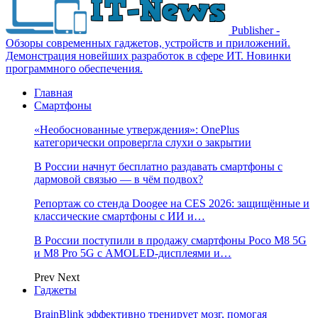
Publisher -
Обзоры современных гаджетов, устройств и приложений.
Демонстрация новейших разработок в сфере ИТ. Новинки
программного обеспечения.
Главная
Смартфоны
«Необоснованные утверждения»: OnePlus
категорически опровергла слухи о закрытии
В России начнут бесплатно раздавать смартфоны с
дармовой связью — в чём подвох?
Репортаж со стенда Doogee на CES 2026: защищённые и
классические смартфоны с ИИ и…
В России поступили в продажу смартфоны Poco M8 5G
и M8 Pro 5G с AMOLED-дисплеями и…
Prev
Next
Гаджеты
BrainBlink эффективно тренирует мозг, помогая