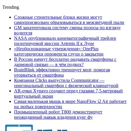
Trending
Сложные строительные блоки жизни могут
самопроизвольно образовываться в межзвёздной пыли
GM запатентовала систему смены полосы по взгляду
водителя
NASA опубликовало кинематографичный трейлер
пилотируемой миссии Artemis II к Луне
«Необоснованные утверждения»: OnePlus
категорически опровергла слухи о закрытии
В России начнут бесплатно раздавать смартфоны с
дармовой связью — в чём подвох?
BrainBlink эффективно тренирует мозг, помогая
оторваться от смартфона
Компания Clicks выпустила Communicator —
оригинальный смартфон с физической клавиатурой
AR-очки Xynavo создают перед глазами 7,5-метровый
виртуальный экран
Самая маленькая мышь в мире NanoFlow i2 Air работает
на любых поверхностях
Промышленный робот Т800 демонстрирует
неожиданный навык владения кунг фу