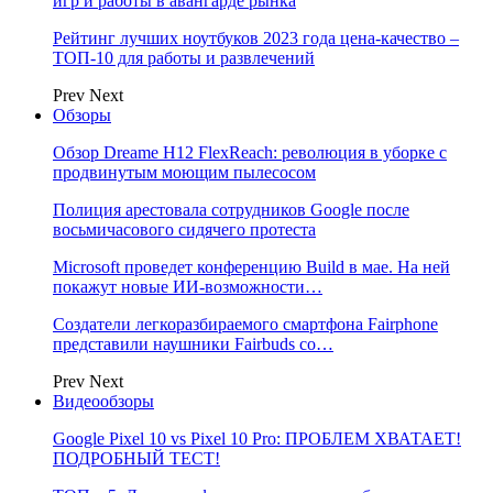
игр и работы в авангарде рынка
Рейтинг лучших ноутбуков 2023 года цена-качество –
ТОП-10 для работы и развлечений
Prev
Next
Обзоры
Обзор Dreame H12 FlexReach: революция в уборке с
продвинутым моющим пылесосом
Полиция арестовала сотрудников Google после
восьмичасового сидячего протеста
Microsoft проведет конференцию Build в мае. На ней
покажут новые ИИ-возможности…
Создатели легкоразбираемого смартфона Fairphone
представили наушники Fairbuds со…
Prev
Next
Видеообзоры
Google Pixel 10 vs Pixel 10 Pro: ПРОБЛЕМ ХВАТАЕТ!
ПОДРОБНЫЙ ТЕСТ!