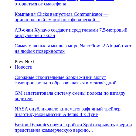
оторваться от смартфона
Компания Clicks выпустила Communicator —
оригинальный смартфон с физической…
AR-очки Xynavo создают перед глазами 7,5-метровый
виртуальный экран
Самая маленькая мышь в мире NanoFlow i2 Air работает
на любых поверхностях
Prev
Next
Новости
Сложные строительные блоки жизни могут
самопроизвольно образовываться в межзвёздной…
GM запатентовала систему смены полосы по взгляду
водителя
NASA опубликовало кинематографичный трейлер
пилотируемой миссии Artemis II к Луне
Boston Dynamics научила робота Spot открывать двери и
представила коммерческую версию…