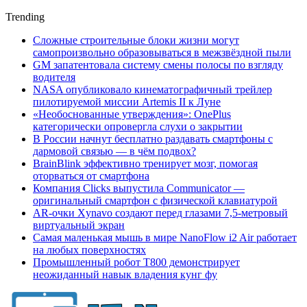
Trending
Сложные строительные блоки жизни могут
самопроизвольно образовываться в межзвёздной пыли
GM запатентовала систему смены полосы по взгляду
водителя
NASA опубликовало кинематографичный трейлер
пилотируемой миссии Artemis II к Луне
«Необоснованные утверждения»: OnePlus
категорически опровергла слухи о закрытии
В России начнут бесплатно раздавать смартфоны с
дармовой связью — в чём подвох?
BrainBlink эффективно тренирует мозг, помогая
оторваться от смартфона
Компания Clicks выпустила Communicator —
оригинальный смартфон с физической клавиатурой
AR-очки Xynavo создают перед глазами 7,5-метровый
виртуальный экран
Самая маленькая мышь в мире NanoFlow i2 Air работает
на любых поверхностях
Промышленный робот Т800 демонстрирует
неожиданный навык владения кунг фу