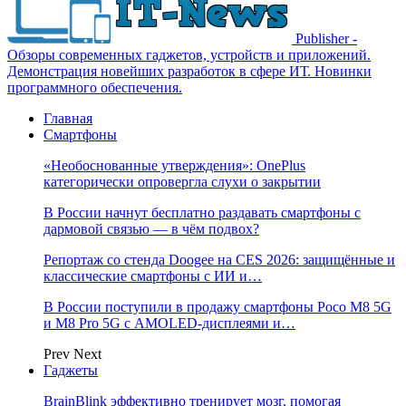
Publisher -
Обзоры современных гаджетов, устройств и приложений.
Демонстрация новейших разработок в сфере ИТ. Новинки
программного обеспечения.
Главная
Смартфоны
«Необоснованные утверждения»: OnePlus
категорически опровергла слухи о закрытии
В России начнут бесплатно раздавать смартфоны с
дармовой связью — в чём подвох?
Репортаж со стенда Doogee на CES 2026: защищённые и
классические смартфоны с ИИ и…
В России поступили в продажу смартфоны Poco M8 5G
и M8 Pro 5G с AMOLED-дисплеями и…
Prev
Next
Гаджеты
BrainBlink эффективно тренирует мозг, помогая