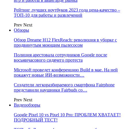
игр и работы в авангарде рынка
Рейтинг лучших ноутбуков 2023 года цена-качество –
ТОП-10 для работы и развлечений
Prev
Next
Обзоры
Обзор Dreame H12 FlexReach: революция в уборке с
продвинутым моющим пылесосом
Полиция арестовала сотрудников Google после
восьмичасового сидячего протеста
Microsoft проведет конференцию Build в мае. На ней
покажут новые ИИ-возможности…
Создатели легкоразбираемого смартфона Fairphone
представили наушники Fairbuds со…
Prev
Next
Видеообзоры
Google Pixel 10 vs Pixel 10 Pro: ПРОБЛЕМ ХВАТАЕТ!
ПОДРОБНЫЙ ТЕСТ!