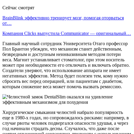
Сейчас смотрят
BrainBlink эффективно тренирует мозг, помогая оторваться
от…
Компания Clicks выпустила Communicator — оригинальный…
Главный научный сотрудник Университета Отаго профессор
Пол Брантон убежден, что механизм станет действенным,
безвредным и доступным неинвазивным методом потери
веса. Магнит устанавливает стоматолог, при этом носитель
может при необходимости его отключать и включать обратно.
Создатели уверяют, что использование аппарата не имеет
негативных эффектов. Метод будет полезен тем, кому нужно
сбросить вес перед операцией, или пациентам с диабетом,
которым снижение веса может помочь вызвать ремиссию.
Хирургическое смыкания челюстей набрало популярность
еще в 1980-х годах, но сопровождалось рисками: например, в
случае рвоты человек подвергался опасности удушья, а через
год начинали страдать десны. Случалось, что даже после
снятия ограничений сохранялись трудности с использованием