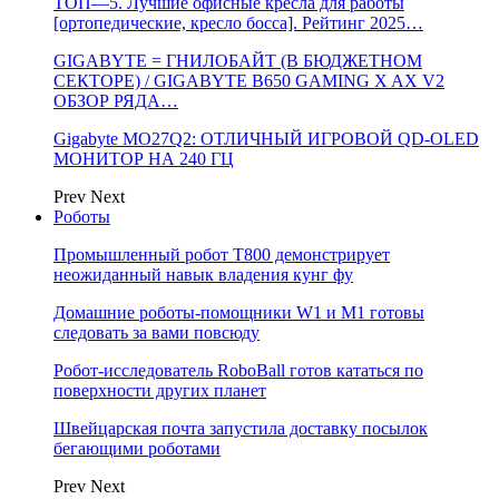
ТОП—5. Лучшие офисные кресла для работы
[ортопедические, кресло босса]. Рейтинг 2025…
GIGABYTE = ГНИЛОБАЙТ (В БЮДЖЕТНОМ
СЕКТОРЕ) / GIGABYTE B650 GAMING X AX V2
ОБЗОР РЯДА…
Gigabyte MO27Q2: ОТЛИЧНЫЙ ИГРОВОЙ QD-OLED
МОНИТОР НА 240 ГЦ
Prev
Next
Роботы
Промышленный робот Т800 демонстрирует
неожиданный навык владения кунг фу
Домашние роботы-помощники W1 и M1 готовы
следовать за вами повсюду
Робот-исследователь RoboBall готов кататься по
поверхности других планет
Швейцарская почта запустила доставку посылок
бегающими роботами
Prev
Next