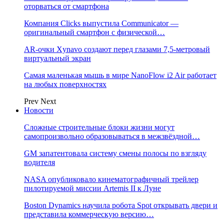
оторваться от смартфона
Компания Clicks выпустила Communicator —
оригинальный смартфон с физической…
AR-очки Xynavo создают перед глазами 7,5-метровый
виртуальный экран
Самая маленькая мышь в мире NanoFlow i2 Air работает
на любых поверхностях
Prev
Next
Новости
Сложные строительные блоки жизни могут
самопроизвольно образовываться в межзвёздной…
GM запатентовала систему смены полосы по взгляду
водителя
NASA опубликовало кинематографичный трейлер
пилотируемой миссии Artemis II к Луне
Boston Dynamics научила робота Spot открывать двери и
представила коммерческую версию…