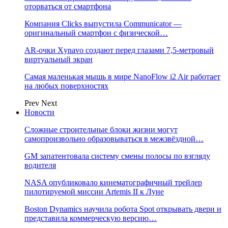
оторваться от смартфона
Компания Clicks выпустила Communicator —
оригинальный смартфон с физической…
AR-очки Xynavo создают перед глазами 7,5-метровый
виртуальный экран
Самая маленькая мышь в мире NanoFlow i2 Air работает
на любых поверхностях
Prev
Next
Новости
Сложные строительные блоки жизни могут
самопроизвольно образовываться в межзвёздной…
GM запатентовала систему смены полосы по взгляду
водителя
NASA опубликовало кинематографичный трейлер
пилотируемой миссии Artemis II к Луне
Boston Dynamics научила робота Spot открывать двери и
представила коммерческую версию…