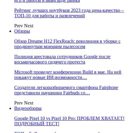
игр и работы в авангарде рынка
Рейтинг лучших ноутбуков 2023 года цена-качество –
ТОП-10 для работы и развлечений
Prev
Next
Обзоры
Обзор Dreame H12 FlexReach: революция в уборке с
продвинутым моющим пылесосом
Полиция арестовала сотрудников Google после
восьмичасового сидячего протеста
Microsoft проведет конференцию Build в мае. На ней
покажут новые ИИ-возможности…
Создатели легкоразбираемого смартфона Fairphone
представили наушники Fairbuds со…
Prev
Next
Видеообзоры
Google Pixel 10 vs Pixel 10 Pro: ПРОБЛЕМ ХВАТАЕТ!
ПОДРОБНЫЙ ТЕСТ!