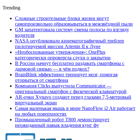
Trending
Сложные строительные блоки жизни могут
самопроизвольно образовываться в межзвёздной пыли
GM запатентовала систему смены полосы по взгляду
водителя
NASA опубликовало кинематографичный трейлер
пилотируемой миссии Artemis II к Луне
«Необоснованные утверждения»: OnePlus
категорически опровергла слухи о закрытии
В России начнут бесплатно раздавать смартфоны с
дармовой связью — в чём подвох?
BrainBlink эффективно тренирует мозг, помогая
оторваться от смартфона
Компания Clicks выпустила Communicator —
оригинальный смартфон с физической клавиатурой
AR-очки Xynavo создают перед глазами 7,5-метровый
виртуальный экран
Самая маленькая мышь в мире NanoFlow i2 Air работает
на любых поверхностях
Промышленный робот Т800 демонстрирует
неожиданный навык владения кунг фу