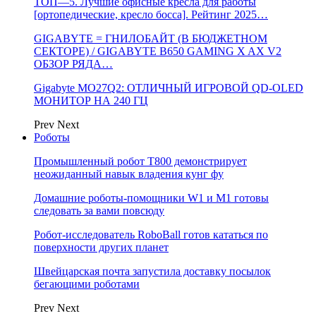
ТОП—5. Лучшие офисные кресла для работы
[ортопедические, кресло босса]. Рейтинг 2025…
GIGABYTE = ГНИЛОБАЙТ (В БЮДЖЕТНОМ
СЕКТОРЕ) / GIGABYTE B650 GAMING X AX V2
ОБЗОР РЯДА…
Gigabyte MO27Q2: ОТЛИЧНЫЙ ИГРОВОЙ QD-OLED
МОНИТОР НА 240 ГЦ
Prev
Next
Роботы
Промышленный робот Т800 демонстрирует
неожиданный навык владения кунг фу
Домашние роботы-помощники W1 и M1 готовы
следовать за вами повсюду
Робот-исследователь RoboBall готов кататься по
поверхности других планет
Швейцарская почта запустила доставку посылок
бегающими роботами
Prev
Next