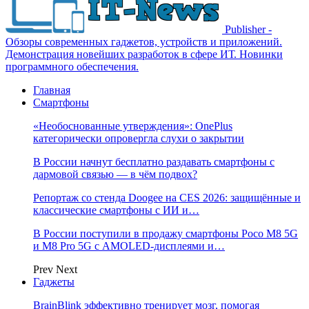
Publisher -
Обзоры современных гаджетов, устройств и приложений.
Демонстрация новейших разработок в сфере ИТ. Новинки
программного обеспечения.
Главная
Смартфоны
«Необоснованные утверждения»: OnePlus
категорически опровергла слухи о закрытии
В России начнут бесплатно раздавать смартфоны с
дармовой связью — в чём подвох?
Репортаж со стенда Doogee на CES 2026: защищённые и
классические смартфоны с ИИ и…
В России поступили в продажу смартфоны Poco M8 5G
и M8 Pro 5G с AMOLED-дисплеями и…
Prev
Next
Гаджеты
BrainBlink эффективно тренирует мозг, помогая