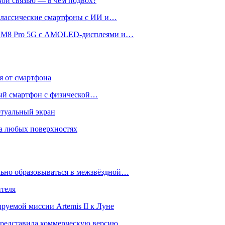
вой связью — в чём подвох?
 классические смартфоны с ИИ и…
 и M8 Pro 5G с AMOLED-дисплеями и…
ся от смартфона
ый смартфон с физической…
ртуальный экран
на любых поверхностях
ьно образовываться в межзвёздной…
ителя
уемой миссии Artemis II к Луне
и представила коммерческую версию…