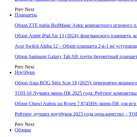
Prev
Next
Планшеты
Обзор ZTE nubia RedMagic Astra: компактного игрового п
Обзор Apple iPad Air 13 (2024): флагманского планшета,
Acer Switch Alpha 12 – Обзор планшета 2-в-1 не уступаю
Обзор Samsung Galaxy Tab A8: почти бюджетный планшет
Prev
Next
Ноутбуки
Обзор Asus ROG Strix Scar 18 (2025): невероятно мощног
ТОП-10 Лучших мини-ПК 2025 года: Рейтинг компактных
Обзор Chuwi Aubox на Ryzen 7 8745HS: мини-ПК для игр 
Рейтинг лучших ноутбуков 2023 года цена-качество – ТО
Prev
Next
Обзоры