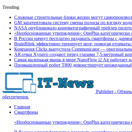
Trending
Сложные строительные блоки жизни могут самопроизвол
GM запатентовала систему смены полосы по взгляду вод
NASA опубликовало кинематографичный трейлер пилотир
«Необоснованные утверждения»: OnePlus категорически 
В России начнут бесплатно раздавать смартфоны с дармо
BrainBlink эффективно тренирует мозг, помогая оторвать
Компания Clicks выпустила Communicator — оригинальн
AR-очки Xynavo создают перед глазами 7,5-метровый ви
Самая маленькая мышь в мире NanoFlow i2 Air работает 
Промышленный робот Т800 демонстрирует неожиданный 
Publisher - Обзо
обеспечения.
Главная
Смартфоны
«Необоснованные утверждения»: OnePlus категорически 