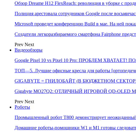
Обзор Dreame H12 FlexReach: революция в уборке с пр
Полиция арестовала сотрудников Google после восьмичас
Microsoft проведет конференцию Build в мае. На ней п
Создатели легкоразбираемого смартфона Fairphone предс
Prev
Next
Видеообзоры
Google Pixel 10 vs Pixel 10 Pro: ПРОБЛЕМ ХВАТАЕТ!
ТОП—5. Лучшие офисные кресла для работы [ортопедичес
GIGABYTE = ГНИЛОБАЙТ (В БЮДЖЕТНОМ СЕКТОРЕ)
Gigabyte MO27Q2: ОТЛИЧНЫЙ ИГРОВОЙ QD-OLED М
Prev
Next
Роботы
Промышленный робот Т800 демонстрирует неожиданный 
Домашние роботы-помощники W1 и M1 готовы следовать