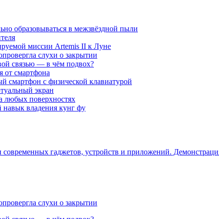
ьно образовываться в межзвёздной пыли
ителя
уемой миссии Artemis II к Луне
опровергла слухи о закрытии
вой связью — в чём подвох?
ся от смартфона
ый смартфон с физической клавиатурой
ртуальный экран
на любых поверхностях
навык владения кунг фу
ры современных гаджетов, устройств и приложений. Демонстрац
опровергла слухи о закрытии