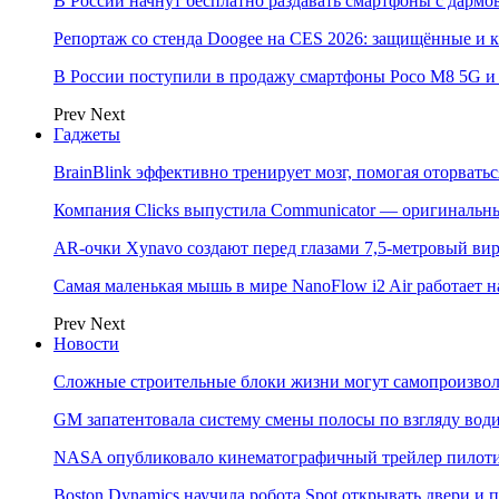
В России начнут бесплатно раздавать смартфоны с дармо
Репортаж со стенда Doogee на CES 2026: защищённые и
В России поступили в продажу смартфоны Poco M8 5G
Prev
Next
Гаджеты
BrainBlink эффективно тренирует мозг, помогая оторвать
Компания Clicks выпустила Communicator — оригинальн
AR-очки Xynavo создают перед глазами 7,5-метровый ви
Самая маленькая мышь в мире NanoFlow i2 Air работает 
Prev
Next
Новости
Сложные строительные блоки жизни могут самопроизвол
GM запатентовала систему смены полосы по взгляду вод
NASA опубликовало кинематографичный трейлер пилотир
Boston Dynamics научила робота Spot открывать двери 