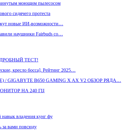
одвинутым моющим пылесосом
ового сидячего протеста
окажут новые ИИ-возможности…
тавили наушники Fairbuds со…
 ПОДРОБНЫЙ ТЕСТ!
кие, кресло босса]. Рейтинг 2025…
 / GIGABYTE B650 GAMING X AX V2 ОБЗОР РЯДА…
ОНИТОР НА 240 ГЦ
навык владения кунг фу
 за вами повсюду