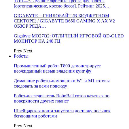
ТОП—5. Лучшие офисные кресла для работы
[ортопедические, кресло босса]. Рейтинг 2025…
GIGABYTE = ГНИЛОБАЙТ (В БЮДЖЕТНОМ
СЕКТОРЕ) / GIGABYTE B650 GAMING X AX V2
ОБЗОР РЯДА…
Gigabyte MO27Q2: ОТЛИЧНЫЙ ИГРОВОЙ QD-OLED
МОНИТОР НА 240 ГЦ
Prev
Next
Роботы
Промышленный робот Т800 демонстрирует
неожиданный навык владения кунг фу
Домашние роботы-помощники W1 и M1 готовы
следовать за вами повсюду
Робот-исследователь RoboBall готов кататься по
поверхности других планет
Швейцарская почта запустила доставку посылок
бегающими роботами
Prev
Next