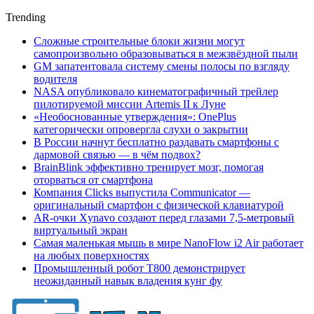
Trending
Сложные строительные блоки жизни могут
самопроизвольно образовываться в межзвёздной пыли
GM запатентовала систему смены полосы по взгляду
водителя
NASA опубликовало кинематографичный трейлер
пилотируемой миссии Artemis II к Луне
«Необоснованные утверждения»: OnePlus
категорически опровергла слухи о закрытии
В России начнут бесплатно раздавать смартфоны с
дармовой связью — в чём подвох?
BrainBlink эффективно тренирует мозг, помогая
оторваться от смартфона
Компания Clicks выпустила Communicator —
оригинальный смартфон с физической клавиатурой
AR-очки Xynavo создают перед глазами 7,5-метровый
виртуальный экран
Самая маленькая мышь в мире NanoFlow i2 Air работает
на любых поверхностях
Промышленный робот Т800 демонстрирует
неожиданный навык владения кунг фу