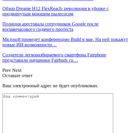
Обзор Dreame H12 FlexReach: революция в уборке с
продвинутым моющим пылесосом
Полиция арестовала сотрудников Google после
восьмичасового сидячего протеста
Microsoft проведет конференцию Build в мае. На ней покажут
новые ИИ-возможности…
Создатели легкоразбираемого смартфона Fairphone
представили наушники Fairbuds со…
Prev
Next
Оставьте ответ
Ваш электронный адрес не будет опубликован.