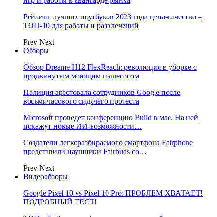
игр и работы в авангарде рынка
Рейтинг лучших ноутбуков 2023 года цена-качество –
ТОП-10 для работы и развлечений
Prev
Next
Обзоры
Обзор Dreame H12 FlexReach: революция в уборке с
продвинутым моющим пылесосом
Полиция арестовала сотрудников Google после
восьмичасового сидячего протеста
Microsoft проведет конференцию Build в мае. На ней
покажут новые ИИ-возможности…
Создатели легкоразбираемого смартфона Fairphone
представили наушники Fairbuds со…
Prev
Next
Видеообзоры
Google Pixel 10 vs Pixel 10 Pro: ПРОБЛЕМ ХВАТАЕТ!
ПОДРОБНЫЙ ТЕСТ!