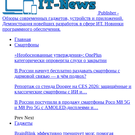
Publisher -
Обзоры современных гаджетов, устройств и приложений.
Демонстрация новейших разработок в сфере ИТ. Новинки
программного обеспечения.
Главная
Смартфоны
«Необоснованные утверждения»: OnePlus
категорически опровергла слухи о закрытии
В России начнут бесплатно раздавать смартфоны с
дармовой связью — в чём подвох?
Репортаж со стенда Doogee на CES 2026: защищённые и
классические смартфоны с ИИ и…
В России поступили в продажу смартфоны Poco M8 5G
и M8 Pro 5G с AMOLED-дисплеями и…
Prev
Next
Гаджеты
BrainBlink эффективно тренирует мозг, помогая