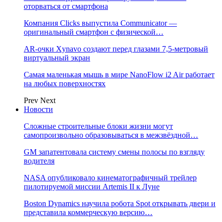
оторваться от смартфона
Компания Clicks выпустила Communicator —
оригинальный смартфон с физической…
AR-очки Xynavo создают перед глазами 7,5-метровый
виртуальный экран
Самая маленькая мышь в мире NanoFlow i2 Air работает
на любых поверхностях
Prev
Next
Новости
Сложные строительные блоки жизни могут
самопроизвольно образовываться в межзвёздной…
GM запатентовала систему смены полосы по взгляду
водителя
NASA опубликовало кинематографичный трейлер
пилотируемой миссии Artemis II к Луне
Boston Dynamics научила робота Spot открывать двери и
представила коммерческую версию…