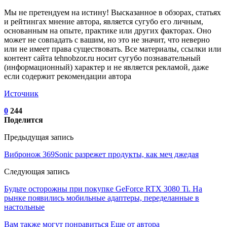
Мы не претендуем на истину! Высказанное в обзорах, статьях
и рейтингах мнение автора, является сугубо его личным,
основанным на опыте, практике или других факторах. Оно
может не совпадать с вашим, но это не значит, что неверно
или не имеет права существовать. Все материалы, ссылки или
контент сайта tehnobzor.ru носит сугубо познавательный
(информационный) характер и не является рекламой, даже
если содержит рекомендации автора
Источник
0
244
Поделится
Предыдущая запись
Вибронож 369Sonic разрежет продукты, как меч джедая
Следующая запись
Будьте осторожны при покупке GeForce RTX 3080 Ti. На
рынке появились мобильные адаптеры, переделанные в
настольные
Вам также могут понравиться
Еще от автора