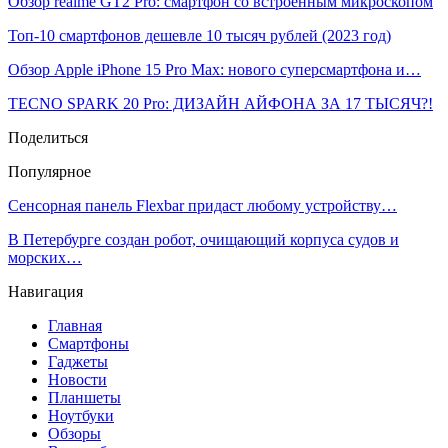
Обзор realme GT2 Pro: смартфон со встроенным микроскопом
Топ-10 смартфонов дешевле 10 тысяч рублей (2023 год)
Обзор Apple iPhone 15 Pro Max: нового суперсмартфона и…
TECNO SPARK 20 Pro: ДИЗАЙН АЙФОНА ЗА 17 ТЫСЯЧ?!
Поделиться
Популярное
Сенсорная панель Flexbar придаст любому устройству…
В Петербурге создан робот, очищающий корпуса судов и
морских…
Навигация
Главная
Смартфоны
Гаджеты
Новости
Планшеты
Ноутбуки
Обзоры