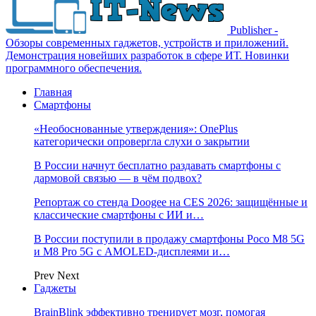
Publisher -
Обзоры современных гаджетов, устройств и приложений.
Демонстрация новейших разработок в сфере ИТ. Новинки
программного обеспечения.
Главная
Смартфоны
«Необоснованные утверждения»: OnePlus
категорически опровергла слухи о закрытии
В России начнут бесплатно раздавать смартфоны с
дармовой связью — в чём подвох?
Репортаж со стенда Doogee на CES 2026: защищённые и
классические смартфоны с ИИ и…
В России поступили в продажу смартфоны Poco M8 5G
и M8 Pro 5G с AMOLED-дисплеями и…
Prev
Next
Гаджеты
BrainBlink эффективно тренирует мозг, помогая