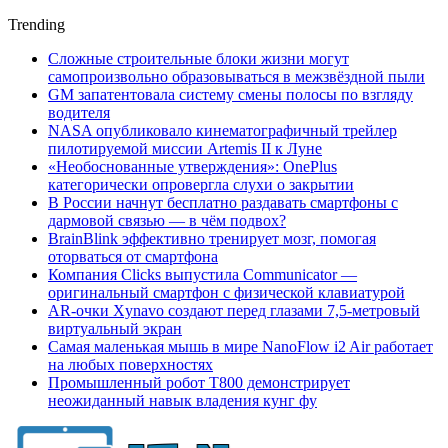
Trending
Сложные строительные блоки жизни могут
самопроизвольно образовываться в межзвёздной пыли
GM запатентовала систему смены полосы по взгляду
водителя
NASA опубликовало кинематографичный трейлер
пилотируемой миссии Artemis II к Луне
«Необоснованные утверждения»: OnePlus
категорически опровергла слухи о закрытии
В России начнут бесплатно раздавать смартфоны с
дармовой связью — в чём подвох?
BrainBlink эффективно тренирует мозг, помогая
оторваться от смартфона
Компания Clicks выпустила Communicator —
оригинальный смартфон с физической клавиатурой
AR-очки Xynavo создают перед глазами 7,5-метровый
виртуальный экран
Самая маленькая мышь в мире NanoFlow i2 Air работает
на любых поверхностях
Промышленный робот Т800 демонстрирует
неожиданный навык владения кунг фу