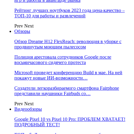
игр и работы в авангарде рынка
Рейтинг лучших ноутбуков 2023 года цена-качество –
ТОП-10 для работы и развлечений
Prev
Next
Обзоры
Обзор Dreame H12 FlexReach: революция в уборке с
продвинутым моющим пылесосом
Полиция арестовала сотрудников Google после
восьмичасового сидячего протеста
Microsoft проведет конференцию Build в мае. На ней
покажут новые ИИ-возможности…
Создатели легкоразбираемого смартфона Fairphone
представили наушники Fairbuds со…
Prev
Next
Видеообзоры
Google Pixel 10 vs Pixel 10 Pro: ПРОБЛЕМ ХВАТАЕТ!
ПОДРОБНЫЙ ТЕСТ!