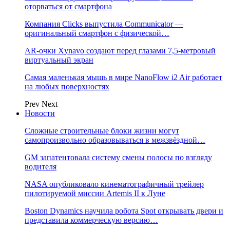
оторваться от смартфона
Компания Clicks выпустила Communicator —
оригинальный смартфон с физической…
AR-очки Xynavo создают перед глазами 7,5-метровый
виртуальный экран
Самая маленькая мышь в мире NanoFlow i2 Air работает
на любых поверхностях
Prev
Next
Новости
Сложные строительные блоки жизни могут
самопроизвольно образовываться в межзвёздной…
GM запатентовала систему смены полосы по взгляду
водителя
NASA опубликовало кинематографичный трейлер
пилотируемой миссии Artemis II к Луне
Boston Dynamics научила робота Spot открывать двери и
представила коммерческую версию…