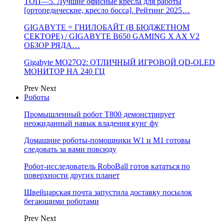
ТОП—5. Лучшие офисные кресла для работы
[ортопедические, кресло босса]. Рейтинг 2025…
GIGABYTE = ГНИЛОБАЙТ (В БЮДЖЕТНОМ
СЕКТОРЕ) / GIGABYTE B650 GAMING X AX V2
ОБЗОР РЯДА…
Gigabyte MO27Q2: ОТЛИЧНЫЙ ИГРОВОЙ QD-OLED
МОНИТОР НА 240 ГЦ
Prev
Next
Роботы
Промышленный робот Т800 демонстрирует
неожиданный навык владения кунг фу
Домашние роботы-помощники W1 и M1 готовы
следовать за вами повсюду
Робот-исследователь RoboBall готов кататься по
поверхности других планет
Швейцарская почта запустила доставку посылок
бегающими роботами
Prev
Next