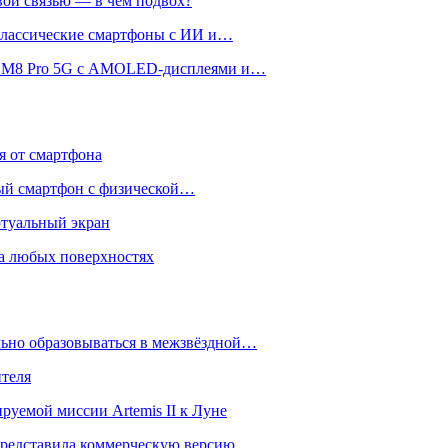
вой связью — в чём подвох?
 классические смартфоны с ИИ и…
 и M8 Pro 5G с AMOLED-дисплеями и…
ся от смартфона
ый смартфон с физической…
ртуальный экран
на любых поверхностях
ьно образовываться в межзвёздной…
ителя
уемой миссии Artemis II к Луне
и представила коммерческую версию…