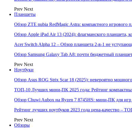
Prev
Next
Планшеты
Обзор ZTE nubia RedMagic Astra: компактного игрового п
Обзор Apple iPad Air 13 (2024): флагманского планшета,
Acer Switch Alpha 12 – Обзор планшета 2-в-1 не уступаю
Обзор Samsung Galaxy Tab A8: почти бюджетный планшет
Prev
Next
Ноутбуки
Обзор Asus ROG Strix Scar 18 (2025): невероятно мощног
ТОП-10 Лучших мини-ПК 2025 года: Рейтинг компактных
Обзор Chuwi Aubox на Ryzen 7 8745HS: мини-ПК для игр 
Рейтинг лучших ноутбуков 2023 года цена-качество – ТО
Prev
Next
Обзоры