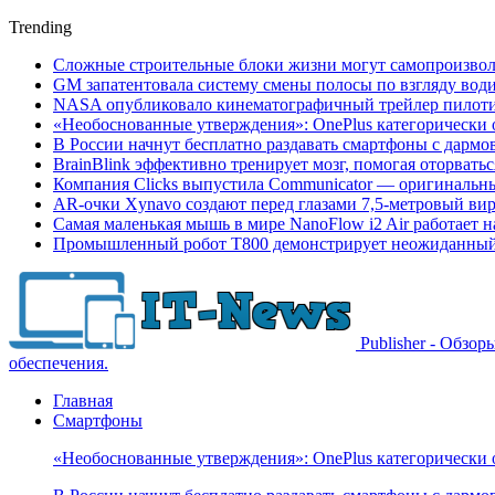
Trending
Сложные строительные блоки жизни могут самопроизвол
GM запатентовала систему смены полосы по взгляду вод
NASA опубликовало кинематографичный трейлер пилотир
«Необоснованные утверждения»: OnePlus категорически 
В России начнут бесплатно раздавать смартфоны с дармо
BrainBlink эффективно тренирует мозг, помогая оторвать
Компания Clicks выпустила Communicator — оригинальн
AR-очки Xynavo создают перед глазами 7,5-метровый ви
Самая маленькая мышь в мире NanoFlow i2 Air работает 
Промышленный робот Т800 демонстрирует неожиданный 
Publisher - Обзо
обеспечения.
Главная
Смартфоны
«Необоснованные утверждения»: OnePlus категорически 