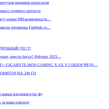
одвинутым моющим пылесосом
ового сидячего протеста
окажут новые ИИ-возможности…
тавили наушники Fairbuds со…
 ПОДРОБНЫЙ ТЕСТ!
кие, кресло босса]. Рейтинг 2025…
 / GIGABYTE B650 GAMING X AX V2 ОБЗОР РЯДА…
ОНИТОР НА 240 ГЦ
навык владения кунг фу
 за вами повсюду