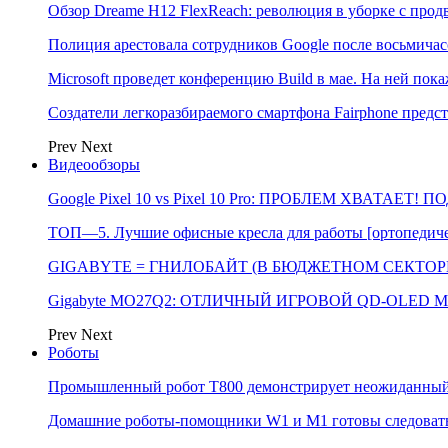
Обзор Dreame H12 FlexReach: революция в уборке с пр
Полиция арестовала сотрудников Google после восьмичас
Microsoft проведет конференцию Build в мае. На ней п
Создатели легкоразбираемого смартфона Fairphone предс
Prev
Next
Видеообзоры
Google Pixel 10 vs Pixel 10 Pro: ПРОБЛЕМ ХВАТАЕТ!
ТОП—5. Лучшие офисные кресла для работы [ортопедичес
GIGABYTE = ГНИЛОБАЙТ (В БЮДЖЕТНОМ СЕКТОРЕ)
Gigabyte MO27Q2: ОТЛИЧНЫЙ ИГРОВОЙ QD-OLED М
Prev
Next
Роботы
Промышленный робот Т800 демонстрирует неожиданный 
Домашние роботы-помощники W1 и M1 готовы следовать