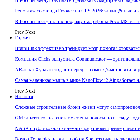
В России начнут бесплатно раздавать смартфоны с дармо
Репортаж со стенда Doogee на CES 2026: защищённые и
В России поступили в продажу смартфоны Poco M8 5G
Prev
Next
Гаджеты
BrainBlink эффективно тренирует мозг, помогая оторвать
Компания Clicks выпустила Communicator — оригинальн
AR-очки Xynavo создают перед глазами 7,5-метровый ви
Самая маленькая мышь в мире NanoFlow i2 Air работает 
Prev
Next
Новости
Сложные строительные блоки жизни могут самопроизвол
GM запатентовала систему смены полосы по взгляду вод
NASA опубликовало кинематографичный трейлер пилотир
Boston Dynamics научила робота Spot открывать двери 