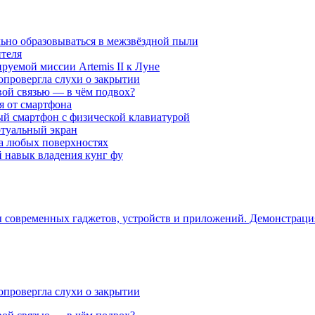
ьно образовываться в межзвёздной пыли
ителя
уемой миссии Artemis II к Луне
опровергла слухи о закрытии
вой связью — в чём подвох?
ся от смартфона
ый смартфон с физической клавиатурой
ртуальный экран
на любых поверхностях
навык владения кунг фу
ры современных гаджетов, устройств и приложений. Демонстрац
опровергла слухи о закрытии