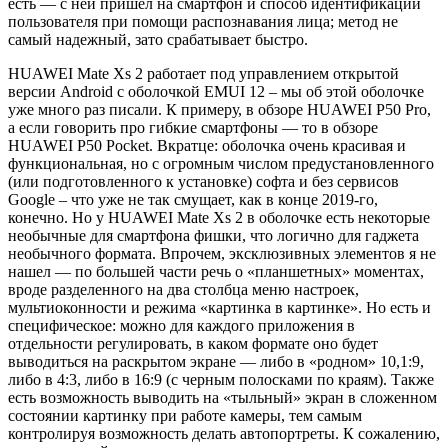
есть — с ней пришел на смартфон и способ идентификации
пользователя при помощи распознавания лица; метод не
самый надежный, зато срабатывает быстро.
HUAWEI Mate Xs 2 работает под управлением открытой
версии Android с оболочкой EMUI 12 – мы об этой оболочке
уже много раз писали. К примеру, в обзоре HUAWEI P50 Pro,
а если говорить про гибкие смартфоны — то в обзоре
HUAWEI P50 Pocket. Вкратце: оболочка очень красивая и
функциональная, но с огромным числом предустановленного
(или подготовленного к установке) софта и без сервисов
Google – что уже не так смущает, как в конце 2019-го,
конечно. Но у HUAWEI Mate Xs 2 в оболочке есть некоторые
необычные для смартфона фишки, что логично для гаджета
необычного формата. Впрочем, эксклюзивных элементов я не
нашел — по большей части речь о «планшетных» моментах,
вроде разделенного на два столбца меню настроек,
мультиоконности и режима «картинка в картинке». Но есть и
специфическое: можно для каждого приложения в
отдельности регулировать, в каком формате оно будет
выводиться на раскрытом экране — либо в «родном» 10,1:9,
либо в 4:3, либо в 16:9 (с черным полосками по краям). Также
есть возможность выводить на «тыльный» экран в сложенном
состоянии картинку при работе камеры, тем самым
контролируя возможность делать автопортреты. К сожалению,