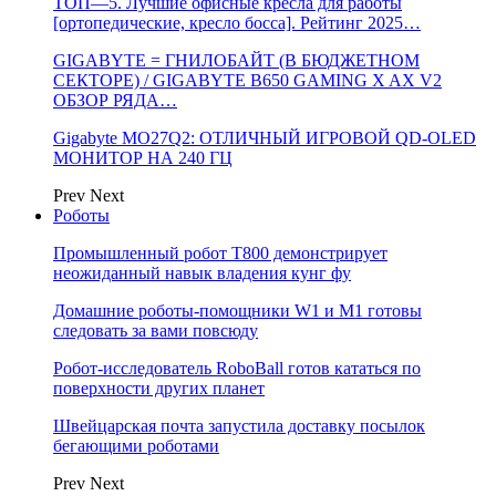
ТОП—5. Лучшие офисные кресла для работы
[ортопедические, кресло босса]. Рейтинг 2025…
GIGABYTE = ГНИЛОБАЙТ (В БЮДЖЕТНОМ
СЕКТОРЕ) / GIGABYTE B650 GAMING X AX V2
ОБЗОР РЯДА…
Gigabyte MO27Q2: ОТЛИЧНЫЙ ИГРОВОЙ QD-OLED
МОНИТОР НА 240 ГЦ
Prev
Next
Роботы
Промышленный робот Т800 демонстрирует
неожиданный навык владения кунг фу
Домашние роботы-помощники W1 и M1 готовы
следовать за вами повсюду
Робот-исследователь RoboBall готов кататься по
поверхности других планет
Швейцарская почта запустила доставку посылок
бегающими роботами
Prev
Next