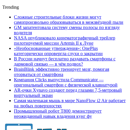
Trending
Сложные строительные блоки жизни могут
самопроизвольно образовываться в межзвёздной пыли
GM запатентовала систему смены полосы по взгляду
водителя
NASA опубликовало кинематографичный трейлер
пилотируемой миссии Artemis II к Луне
«Необоснованные утверждения»: OnePlus
категорически опровергла слухи о закрытии
В России начнут бесплатно раздавать смартфоны с
дармовой связью — в чём подвох?
BrainBlink эффективно тренирует мозг, помогая
оторваться от смартфона
Компания Clicks выпустила Communicator —
оригинальный смартфон с физической клавиатурой
AR-очки Xynavo создают перед глазами 7,5-метровый
виртуальный экран
Самая маленькая мышь в мире NanoFlow i2 Air работает
на любых поверхностях
Промышленный робот Т800 демонстрирует
неожиданный навык владения кунг фу