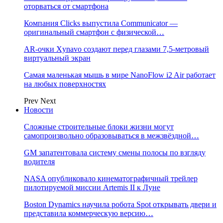
оторваться от смартфона
Компания Clicks выпустила Communicator —
оригинальный смартфон с физической…
AR-очки Xynavo создают перед глазами 7,5-метровый
виртуальный экран
Самая маленькая мышь в мире NanoFlow i2 Air работает
на любых поверхностях
Prev
Next
Новости
Сложные строительные блоки жизни могут
самопроизвольно образовываться в межзвёздной…
GM запатентовала систему смены полосы по взгляду
водителя
NASA опубликовало кинематографичный трейлер
пилотируемой миссии Artemis II к Луне
Boston Dynamics научила робота Spot открывать двери и
представила коммерческую версию…