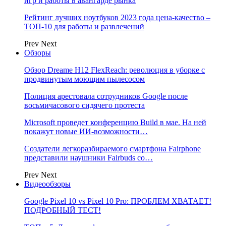
игр и работы в авангарде рынка
Рейтинг лучших ноутбуков 2023 года цена-качество –
ТОП-10 для работы и развлечений
Prev
Next
Обзоры
Обзор Dreame H12 FlexReach: революция в уборке с
продвинутым моющим пылесосом
Полиция арестовала сотрудников Google после
восьмичасового сидячего протеста
Microsoft проведет конференцию Build в мае. На ней
покажут новые ИИ-возможности…
Создатели легкоразбираемого смартфона Fairphone
представили наушники Fairbuds со…
Prev
Next
Видеообзоры
Google Pixel 10 vs Pixel 10 Pro: ПРОБЛЕМ ХВАТАЕТ!
ПОДРОБНЫЙ ТЕСТ!