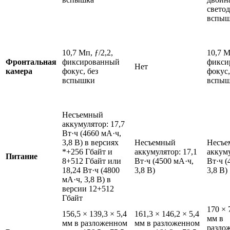
свето
вспыш
10,7 Мп, ƒ/2,2,
10,7 М
Фронтальная
фиксированный
фикси
Нет
камера
фокус, без
фокус,
вспышки
вспы
Несъемный
аккумулятор: 17,7
Вт·ч (4660 мА·ч,
3,8 В) в версиях
Несъемный
Несъе
*+256 Гбайт и
аккумулятор: 17,1
аккуму
Питание
8+512 Гбайт или
Вт·ч (4500 мА·ч,
Вт·ч (
18,24 Вт·ч (4800
3,8 В)
3,8 В)
мА·ч, 3,8 В) в
версии 12+512
Гбайт
170 × 
156,5 × 139,3 × 5,4
161,3 × 146,2 × 5,4
мм в
мм в разложенном
мм в разложенном
разло