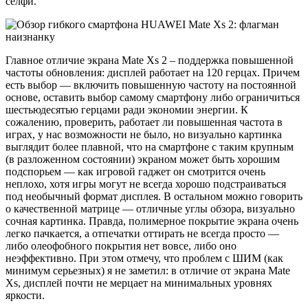
селфи.
Главное отличие экрана Mate Xs 2 – поддержка повышенной
частоты обновления: дисплей работает на 120 герцах. Причем
есть выбор — включить повышенную частоту на постоянной
основе, оставить выбор самому смартфону либо ограничиться
шестьюдесятью герцами ради экономии энергии. К
сожалению, проверить, работает ли повышенная частота в
играх, у нас возможности не было, но визуально картинка
выглядит более плавной, что на смартфоне с таким крупным
(в разложенном состоянии) экраном может быть хорошим
подспорьем — как игровой гаджет он смотрится очень
неплохо, хотя игры могут не всегда хорошо подстраиваться
под необычный формат дисплея. В остальном можно говорить
о качественной матрице — отличные углы обзора, визуально
сочная картинка. Правда, полимерное покрытие экрана очень
легко пачкается, а отпечатки оттирать не всегда просто —
либо олеофобного покрытия нет вовсе, либо оно
неэффективно. При этом отмечу, что проблем с ШИМ (как
минимум серьезных) я не заметил: в отличие от экрана Mate
Xs, дисплей почти не мерцает на минимальных уровнях
яркости.