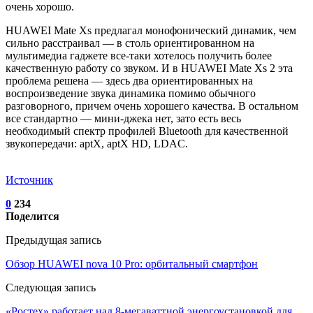
очень хорошо.
HUAWEI Mate Xs предлагал монофонический динамик, чем
сильно расстраивал — в столь ориентированном на
мультимедиа гаджете все-таки хотелось получить более
качественную работу со звуком. И в HUAWEI Mate Xs 2 эта
проблема решена — здесь два ориентированных на
воспроизведение звука динамика помимо обычного
разговорного, причем очень хорошего качества. В остальном
все стандартно — мини-джека нет, зато есть весь
необходимый спектр профилей Bluetooth для качественной
звукопередачи: aptX, aptX HD, LDAC.
Источник
0
234
Поделится
Предыдущая запись
Обзор HUAWEI nova 10 Pro: орбитальный смартфон
Следующая запись
«Ростех» работает над 8-мегаваттной энергоустановкой для