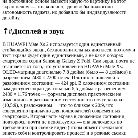
на постоянной основе вывести какую-то картинку на этот
экран нельзя — это, конечно, здорово бы подкосило
автономность гаджета, но добавило бы индивидуальности
дизайну.
⇡#
Дисплей и звук
В HUAWEI Mate Xs 2 используется один-единственный
сгибающийся экран, без дополнительных дисплеев, поэтому и
тест экрана будет один-единственный, а не как в обзорах
смартфонов серии Samsung Galaxy Z Fold. Сам экран почти не
отличается от того, что установлен на HUAWEi Mate Xs:
OLED-матрица диагональю 7,8 дюйма (было — 8 дюймов) и
разрешением 2480 × 2200 точек. Плотность пикселей в
разложенном состоянии — 424 ppi. В сложенном состоянии
вам доступен экран диагональю 6,5 дюйма с разрешением
2480 × 1176 точек — форматы дисплеев практически не
изменились, в разложенном состоянии это почти квадрат
(10,5:9), в разложенном — что-то близкое к 20:9, что
совершенно привычно для пользователей современных
смартфонов. Вторая часть экрана в сложенном состоянии,
повторюсь, почти не используется — она включается по
требованию при съемке видео (чтобы объект съемки мог
видеть себя и контролировать процесс) и в режиме съемки