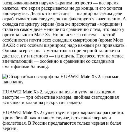
раскрывающимся наружу экраном непросто — все время
кажется, что экран раскрывается не до конца, и его хочется
«довернуть». Делать это не стоит — шарнир на самом деле
отрабатывает как следует, экран фиксируется качественно. А
складка по центру экрана (она же пресловутая «морщина»)
стала на самом деле меньше по сравнению с тем, что было у
оригинального Mate Xs. Но не исчезла совсем — к этой
особенности почти всех складных смартфонов (кроме Moto
RAZR с его особым шарниром) надо каждый раз привыкать.
Однако всерьез она заметна только при черной заливке на
дисплее, ну и немного — на ощупь. Прогресс, тем не менее,
впечатляющий — особенно в сравнении со складными
смартфонами Samsung.
HUAWEI Mate Xs 2, задняя панель: в углу на глянцевом
выступе — три объектива камеры, двойная светодиодная
вспышка и клавиша раскрытия гаджета
HUAWEI Mate Xs 2 существует в трех вариантах расцветки:
кроме белой, как в нашем случае, есть также черная и
фиолетовая. В России предлагаются только черная и белая
версии.