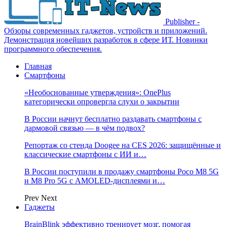
Publisher -
Обзоры современных гаджетов, устройств и приложений.
Демонстрация новейших разработок в сфере ИТ. Новинки
программного обеспечения.
Главная
Смартфоны
«Необоснованные утверждения»: OnePlus
категорически опровергла слухи о закрытии
В России начнут бесплатно раздавать смартфоны с
дармовой связью — в чём подвох?
Репортаж со стенда Doogee на CES 2026: защищённые и
классические смартфоны с ИИ и…
В России поступили в продажу смартфоны Poco M8 5G
и M8 Pro 5G с AMOLED-дисплеями и…
Prev
Next
Гаджеты
BrainBlink эффективно тренирует мозг, помогая