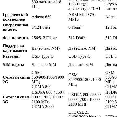
680 частотой 1,8
1,86 ГГц);
Kryo 
ГГц
архитектура HiAI
частот
Графический
ARM Mali-G76
Adreno 660
Adren
контроллер
MP16
Оперативная
8/12 Гбайт
8 Гбайт
12 Гба
память
Флеш-память
256/512 Гбайт
512 Гбайт
512 Г
Поддержка
Да (только NM)
Да (только NM)
Да (т
карт памяти
Разъемы
USB Type-C
USB Type-C
USB T
SIM-карты
Две nano-SIM
Две nano-SIM
Две n
GSM
GSM
GSM
Сотовая связь
850/900/1800/1900
850/90
850/900/1800/1900
2G
МГц
МГц
МГц
CDMA 800
CDMA
HSDPA 800 / 850 /
HSDPA 
HSDPA 800 / 850 /
Сотовая связь
900 / 1700 / 1900 /
900 / 1
900 / 1700 / 1900 /
3G
2100 МГц
2100 
2100 МГц
CDMA 2000
CDMA
LTE Cat. 21
(1400/200 Мбит/с),
LTE: 