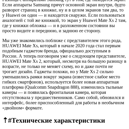
Если аппараты Samsung прячут основной экран внутри, будто
разворот страниц в книжке, ну и в целом экранов там два, то
у Huawei он один — и находится снаружи. Если пользоваться
аналогией с той же книжкой, то экран у Huawei Mate Xs 2 там,
где у книжки обложка — и в разложенном состоянии вы
просто видите и переднюю, и заднюю ее сторону.
Мы уже знакомились поближе с представителем этого рода,
HUAWEI Mate Xs, который в начале 2020 года стал первым
подобным гаджетом бренда, официально доступным в
России. А теперь поговорим уже о следующем представителе,
HUAWEI Mate Xs 2, который, несмотря на большую разницу в
возрасте, не только не меняет схему, но и даже почти не
трогает дизайн. Гаджеты похожи, но у Mate Xs 2 сильно
уменьшились рамки вокруг экрана (известное слабое место
гибких смартфонов), используется более новая аппаратная
платформа (Qualcomm Snapdragon 888), изменились тыльные
камеры — и появилась фронтальная камера, которая
отсутствовала у предшественников. Само собой, обновился и
интерфейс, более приспособленный для работы в необычном
«двойном» формате.
⇡#
Технические характеристики