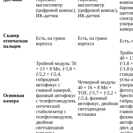
компас
магнитометр
магнитометр
бароме
(цифровой компас),
(цифровой компас),
цвето
ИК-датчик
ИК-датчик
спектр
ультр
камер
Сканер
Есть, на грани
Есть, на грани
отпечатков
Есть, 
корпуса
корпуса
пальцев
Тройн
40 + 1
Тройной модуль: 50
ƒ/1,8 +
+ 13 + 8 Мп, ƒ/1,8 +
ƒ/1,8 
ƒ/2,2 + ƒ/2,4,
станд
гибридный
углы о
Четверной модуль:
автофокус с
ультр
40 + 16 + 8 Мп +
главной камерой,
фотогр
TOF, ƒ/1,7 + ƒ/2,2 +
Основная
фазовый автофокус
Spectr
ƒ/2,4, фазовый
камера
с телефотомодулем,
гибри
автофокус, двойная
оптический
автоф
светодиодная
стабилизатор с
главно
вспышка
телефотомодулем,
фазов
двойная
автоф
светодиодная
двух д
вспышка
двойн