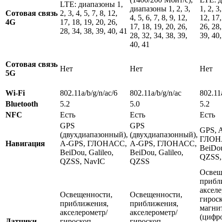
LTE: диапазоны 1,
диапазоны 1, 2, 3,
1, 2, 3,
Сотовая связь
2, 3, 4, 5, 7, 8, 12,
4, 5, 6, 7, 8, 9, 12,
12, 17,
4G
17, 18, 19, 20, 26,
17, 18, 19, 20, 26,
26, 28,
28, 34, 38, 39, 40, 41
28, 32, 34, 38, 39,
39, 40,
40, 41
Сотовая связь
Нет
Нет
Нет
5G
Wi-Fi
802.11a/b/g/n/ac/6
802.11a/b/g/n/ac
802.11
Bluetooth
5.2
5.0
5.2
NFC
Есть
Есть
Есть
GPS
GPS
GPS, 
(двухдиапазонный),
(двухдиапазонный),
ГЛОН
Навигация
A-GPS, ГЛОНАСС,
A-GPS, ГЛОНАСС,
BeiDou
BeiDou, Galileo,
BeiDou, Galileo,
QZSS,
QZSS, NavIC
QZSS
Освещ
прибл
акселе
Освещенности,
Освещенности,
гироск
приближения,
приближения,
магни
акселерометр/
акселерометр/
(цифр
Датчики
гироскоп,
гироскоп,