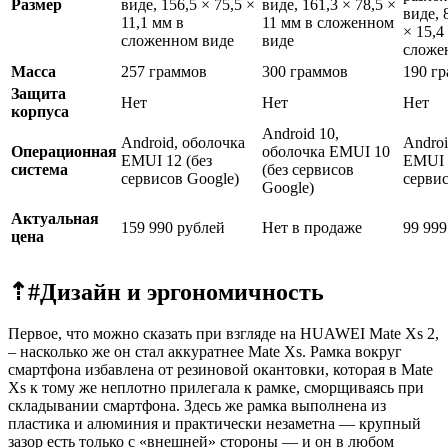
Размер
виде, 156,5 × 75,5 ×
виде, 161,3 × 78,5 ×
виде, 
11,1 мм в
11 мм в сложенном
× 15,4
сложенном виде
виде
сложе
Масса
257 граммов
300 граммов
190 г
Защита
Нет
Нет
Нет
корпуса
Android 10,
Android, оболочка
Androi
Операционная
оболочка EMUI 10
EMUI 12 (без
EMUI 
система
(без сервисов
сервисов Google)
сервис
Google)
Актуальная
159 990 рублей
Нет в продаже
99 999
цена
⇡#
Дизайн и эргономичность
Первое, что можно сказать при взгляде на HUAWEI Mate Xs 2,
– насколько же он стал аккуратнее Mate Xs. Рамка вокруг
смартфона избавлена от резиновой окантовки, которая в Mate
Xs к тому же неплотно прилегала к рамке, сморщиваясь при
складывании смартфона. Здесь же рамка выполнена из
пластика и алюминия и практически незаметна — крупный
зазор есть только с «внешней» стороны — и он в любом