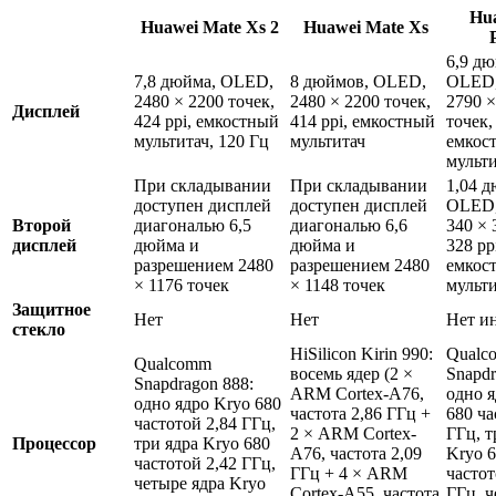
Hu
Huawei Mate Xs 2
Huawei Mate Xs
6,9 дю
7,8 дюйма, OLED,
8 дюймов, OLED,
OLED
2480 × 2200 точек,
2480 × 2200 точек,
2790 ×
Дисплей
424 ppi, емкостный
414 ppi, емкостный
точек,
мультитач, 120 Гц
мультитач
емкос
мульти
При складывании
При складывании
1,04 д
доступен дисплей
доступен дисплей
OLED
Второй
диагональю 6,5
диагональю 6,6
340 × 
дисплей
дюйма и
дюйма и
328 pp
разрешением 2480
разрешением 2480
емкос
× 1176 точек
× 1148 точек
мульт
Защитное
Нет
Нет
Нет и
стекло
HiSilicon Kirin 990:
Qualc
Qualcomm
восемь ядер (2 ×
Snapdr
Snapdragon 888:
ARM Cortex-A76,
одно я
одно ядро Kryo 680
частота 2,86 ГГц +
680 ча
частотой 2,84 ГГц,
2 × ARM Cortex-
ГГц, т
Процессор
три ядра Kryo 680
A76, частота 2,09
Kryo 
частотой 2,42 ГГц,
ГГц + 4 × ARM
частот
четыре ядра Kryo
Cortex-A55, частота
ГГц, ч