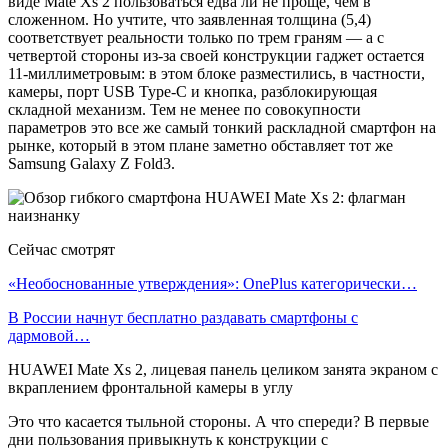
виде Mate Xs 2 пользоваться едва ли не проще, чем в
сложенном. Но учтите, что заявленная толщина (5,4)
соответствует реальности только по трем граням — а с
четвертой стороны из-за своей конструкции гаджет остается
11-миллиметровым: в этом блоке разместились, в частности,
камеры, порт USB Type-C и кнопка, разблокирующая
складной механизм. Тем не менее по совокупности
параметров это все же самый тонкий раскладной смартфон на
рынке, который в этом плане заметно обставляет тот же
Samsung Galaxy Z Fold3.
Сейчас смотрят
«Необоснованные утверждения»: OnePlus категорически…
В России начнут бесплатно раздавать смартфоны с
дармовой…
HUAWEI Mate Xs 2, лицевая панель целиком занята экраном с
вкраплением фронтальной камеры в углу
Это что касается тыльной стороны. А что спереди? В первые
дни пользования привыкнуть к конструкции с