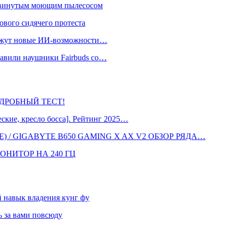
одвинутым моющим пылесосом
ового сидячего протеста
окажут новые ИИ-возможности…
тавили наушники Fairbuds со…
 ПОДРОБНЫЙ ТЕСТ!
кие, кресло босса]. Рейтинг 2025…
 / GIGABYTE B650 GAMING X AX V2 ОБЗОР РЯДА…
ОНИТОР НА 240 ГЦ
навык владения кунг фу
 за вами повсюду