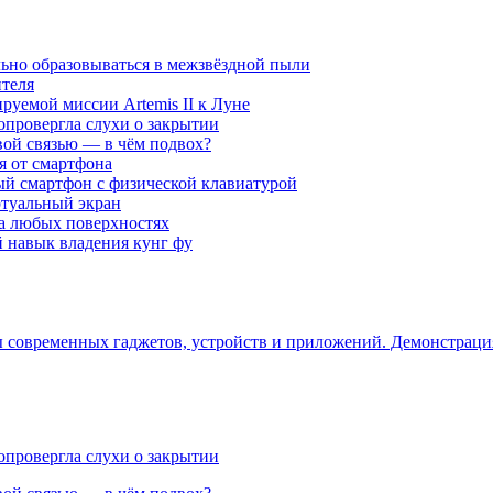
ьно образовываться в межзвёздной пыли
ителя
уемой миссии Artemis II к Луне
опровергла слухи о закрытии
вой связью — в чём подвох?
ся от смартфона
ый смартфон с физической клавиатурой
ртуальный экран
на любых поверхностях
навык владения кунг фу
ры современных гаджетов, устройств и приложений. Демонстрац
опровергла слухи о закрытии