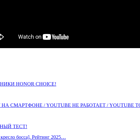
НИКИ HONOR CHOICE!
НА СМАРТФОНЕ / YOUTUBE НЕ РАБОТАЕТ / YOUTUBE Т
ОБНЫЙ ТЕСТ!
кресло босса]. Рейтинг 2025…