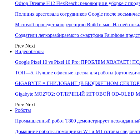
Обзор Dreame H12 FlexReach: революция в уборке с пр
Полиция арестовала сотрудников Google после восьмичас
Microsoft проведет конференцию Build в мае. На ней п
Создатели легкоразбираемого смартфона Fairphone предс
Prev
Next
Видеообзоры
Google Pixel 10 vs Pixel 10 Pro: ПРОБЛЕМ ХВАТАЕТ!
ТОП—5. Лучшие офисные кресла для работы [ортопедичес
GIGABYTE = ГНИЛОБАЙТ (В БЮДЖЕТНОМ СЕКТОРЕ)
Gigabyte MO27Q2: ОТЛИЧНЫЙ ИГРОВОЙ QD-OLED М
Prev
Next
Роботы
Промышленный робот Т800 демонстрирует неожиданный 
Домашние роботы-помощники W1 и M1 готовы следовать