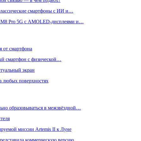
вой связью — в чём подвох?
 классические смартфоны с ИИ и…
 и M8 Pro 5G с AMOLED-дисплеями и…
ся от смартфона
ый смартфон с физической…
ртуальный экран
на любых поверхностях
ьно образовываться в межзвёздной…
ителя
уемой миссии Artemis II к Луне
и представила коммерческую версию…