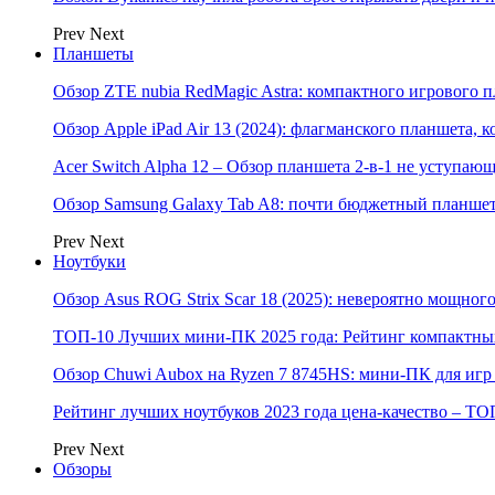
Prev
Next
Планшеты
Обзор ZTE nubia RedMagic Astra: компактного игрового п
Обзор Apple iPad Air 13 (2024): флагманского планшета,
Acer Switch Alpha 12 – Обзор планшета 2-в-1 не уступаю
Обзор Samsung Galaxy Tab A8: почти бюджетный планшет
Prev
Next
Ноутбуки
Обзор Asus ROG Strix Scar 18 (2025): невероятно мощног
ТОП-10 Лучших мини-ПК 2025 года: Рейтинг компактных
Обзор Chuwi Aubox на Ryzen 7 8745HS: мини-ПК для игр 
Рейтинг лучших ноутбуков 2023 года цена-качество – ТО
Prev
Next
Обзоры