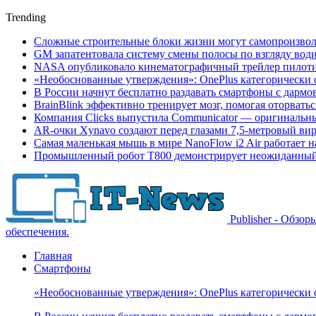
Trending
Сложные строительные блоки жизни могут самопроизвол
GM запатентовала систему смены полосы по взгляду вод
NASA опубликовало кинематографичный трейлер пилотир
«Необоснованные утверждения»: OnePlus категорически 
В России начнут бесплатно раздавать смартфоны с дармо
BrainBlink эффективно тренирует мозг, помогая оторвать
Компания Clicks выпустила Communicator — оригинальн
AR-очки Xynavo создают перед глазами 7,5-метровый ви
Самая маленькая мышь в мире NanoFlow i2 Air работает 
Промышленный робот Т800 демонстрирует неожиданный 
Publisher - Обзо
обеспечения.
Главная
Смартфоны
«Необоснованные утверждения»: OnePlus категорически 