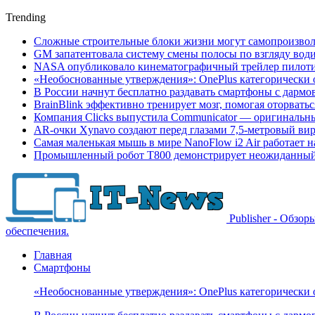
Trending
Сложные строительные блоки жизни могут самопроизвол
GM запатентовала систему смены полосы по взгляду вод
NASA опубликовало кинематографичный трейлер пилотир
«Необоснованные утверждения»: OnePlus категорически 
В России начнут бесплатно раздавать смартфоны с дармо
BrainBlink эффективно тренирует мозг, помогая оторвать
Компания Clicks выпустила Communicator — оригинальн
AR-очки Xynavo создают перед глазами 7,5-метровый ви
Самая маленькая мышь в мире NanoFlow i2 Air работает 
Промышленный робот Т800 демонстрирует неожиданный 
Publisher - Обзо
обеспечения.
Главная
Смартфоны
«Необоснованные утверждения»: OnePlus категорически 