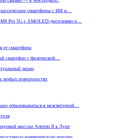
вой связью — в чём подвох?
 классические смартфоны с ИИ и…
 и M8 Pro 5G с AMOLED-дисплеями и…
ся от смартфона
ый смартфон с физической…
ртуальный экран
на любых поверхностях
ьно образовываться в межзвёздной…
ителя
уемой миссии Artemis II к Луне
и представила коммерческую версию…