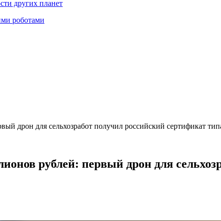
ости других планет
ими роботами
рвый дрон для сельхозработ получил российский сертификат тип
лионов рублей: первый дрон для сельхоз