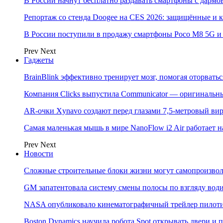
В России начнут бесплатно раздавать смартфоны с дармо
Репортаж со стенда Doogee на CES 2026: защищённые и
В России поступили в продажу смартфоны Poco M8 5G
Prev
Next
Гаджеты
BrainBlink эффективно тренирует мозг, помогая оторвать
Компания Clicks выпустила Communicator — оригинальн
AR-очки Xynavo создают перед глазами 7,5-метровый ви
Самая маленькая мышь в мире NanoFlow i2 Air работает 
Prev
Next
Новости
Сложные строительные блоки жизни могут самопроизвол
GM запатентовала систему смены полосы по взгляду вод
NASA опубликовало кинематографичный трейлер пилотир
Boston Dynamics научила робота Spot открывать двери 