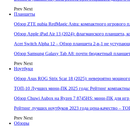
Prev
Next
Планшеты
Обзор ZTE nubia RedMagic Astra: компактного игрового п
Обзор Apple iPad Air 13 (2024): флагманского планшета,
Acer Switch Alpha 12 – Обзор планшета 2-в-1 не уступаю
Обзор Samsung Galaxy Tab A8: почти бюджетный планшет
Prev
Next
Ноутбуки
Обзор Asus ROG Strix Scar 18 (2025): невероятно мощног
ТОП-10 Лучших мини-ПК 2025 года: Рейтинг компактных
Обзор Chuwi Aubox на Ryzen 7 8745HS: мини-ПК для игр 
Рейтинг лучших ноутбуков 2023 года цена-качество – ТО
Prev
Next
Обзоры