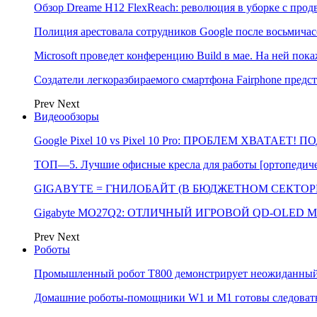
Обзор Dreame H12 FlexReach: революция в уборке с пр
Полиция арестовала сотрудников Google после восьмичас
Microsoft проведет конференцию Build в мае. На ней п
Создатели легкоразбираемого смартфона Fairphone предс
Prev
Next
Видеообзоры
Google Pixel 10 vs Pixel 10 Pro: ПРОБЛЕМ ХВАТАЕТ!
ТОП—5. Лучшие офисные кресла для работы [ортопедичес
GIGABYTE = ГНИЛОБАЙТ (В БЮДЖЕТНОМ СЕКТОРЕ)
Gigabyte MO27Q2: ОТЛИЧНЫЙ ИГРОВОЙ QD-OLED М
Prev
Next
Роботы
Промышленный робот Т800 демонстрирует неожиданный 
Домашние роботы-помощники W1 и M1 готовы следовать