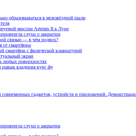
ьно образовываться в межзвёздной пыли
ителя
уемой миссии Artemis II к Луне
опровергла слухи о закрытии
вой связью — в чём подвох?
ся от смартфона
ый смартфон с физической клавиатурой
ртуальный экран
на любых поверхностях
навык владения кунг фу
ры современных гаджетов, устройств и приложений. Демонстрац
опровергла слухи о закрытии