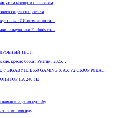
одвинутым моющим пылесосом
ового сидячего протеста
окажут новые ИИ-возможности…
тавили наушники Fairbuds со…
 ПОДРОБНЫЙ ТЕСТ!
кие, кресло босса]. Рейтинг 2025…
 / GIGABYTE B650 GAMING X AX V2 ОБЗОР РЯДА…
ОНИТОР НА 240 ГЦ
навык владения кунг фу
 за вами повсюду