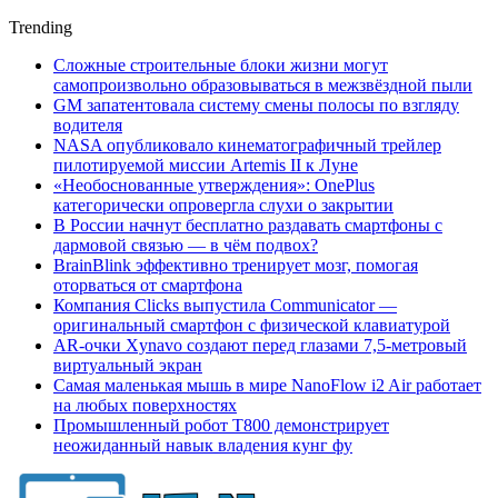
Trending
Сложные строительные блоки жизни могут
самопроизвольно образовываться в межзвёздной пыли
GM запатентовала систему смены полосы по взгляду
водителя
NASA опубликовало кинематографичный трейлер
пилотируемой миссии Artemis II к Луне
«Необоснованные утверждения»: OnePlus
категорически опровергла слухи о закрытии
В России начнут бесплатно раздавать смартфоны с
дармовой связью — в чём подвох?
BrainBlink эффективно тренирует мозг, помогая
оторваться от смартфона
Компания Clicks выпустила Communicator —
оригинальный смартфон с физической клавиатурой
AR-очки Xynavo создают перед глазами 7,5-метровый
виртуальный экран
Самая маленькая мышь в мире NanoFlow i2 Air работает
на любых поверхностях
Промышленный робот Т800 демонстрирует
неожиданный навык владения кунг фу