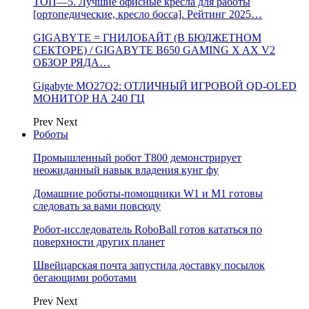
ТОП—5. Лучшие офисные кресла для работы
[ортопедические, кресло босса]. Рейтинг 2025…
GIGABYTE = ГНИЛОБАЙТ (В БЮДЖЕТНОМ
СЕКТОРЕ) / GIGABYTE B650 GAMING X AX V2
ОБЗОР РЯДА…
Gigabyte MO27Q2: ОТЛИЧНЫЙ ИГРОВОЙ QD-OLED
МОНИТОР НА 240 ГЦ
Prev
Next
Роботы
Промышленный робот Т800 демонстрирует
неожиданный навык владения кунг фу
Домашние роботы-помощники W1 и M1 готовы
следовать за вами повсюду
Робот-исследователь RoboBall готов кататься по
поверхности других планет
Швейцарская почта запустила доставку посылок
бегающими роботами
Prev
Next