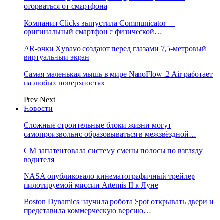
оторваться от смартфона
Компания Clicks выпустила Communicator —
оригинальный смартфон с физической…
AR-очки Xynavo создают перед глазами 7,5-метровый
виртуальный экран
Самая маленькая мышь в мире NanoFlow i2 Air работает
на любых поверхностях
Prev
Next
Новости
Сложные строительные блоки жизни могут
самопроизвольно образовываться в межзвёздной…
GM запатентовала систему смены полосы по взгляду
водителя
NASA опубликовало кинематографичный трейлер
пилотируемой миссии Artemis II к Луне
Boston Dynamics научила робота Spot открывать двери и
представила коммерческую версию…