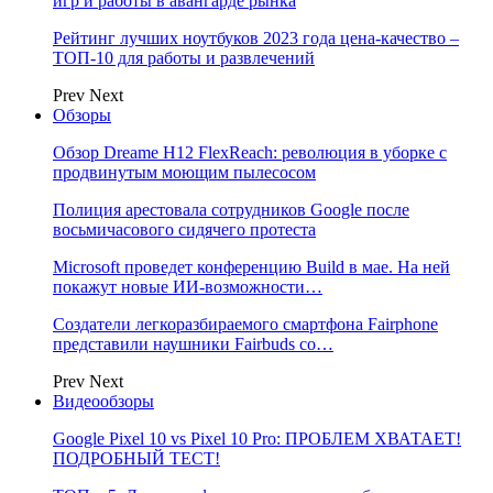
игр и работы в авангарде рынка
Рейтинг лучших ноутбуков 2023 года цена-качество –
ТОП-10 для работы и развлечений
Prev
Next
Обзоры
Обзор Dreame H12 FlexReach: революция в уборке с
продвинутым моющим пылесосом
Полиция арестовала сотрудников Google после
восьмичасового сидячего протеста
Microsoft проведет конференцию Build в мае. На ней
покажут новые ИИ-возможности…
Создатели легкоразбираемого смартфона Fairphone
представили наушники Fairbuds со…
Prev
Next
Видеообзоры
Google Pixel 10 vs Pixel 10 Pro: ПРОБЛЕМ ХВАТАЕТ!
ПОДРОБНЫЙ ТЕСТ!