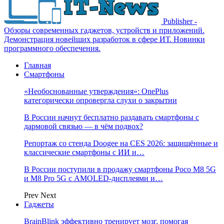
Publisher -
Обзоры современных гаджетов, устройств и приложений.
Демонстрация новейших разработок в сфере ИТ. Новинки
программного обеспечения.
Главная
Смартфоны
«Необоснованные утверждения»: OnePlus
категорически опровергла слухи о закрытии
В России начнут бесплатно раздавать смартфоны с
дармовой связью — в чём подвох?
Репортаж со стенда Doogee на CES 2026: защищённые и
классические смартфоны с ИИ и…
В России поступили в продажу смартфоны Poco M8 5G
и M8 Pro 5G с AMOLED-дисплеями и…
Prev
Next
Гаджеты
BrainBlink эффективно тренирует мозг, помогая