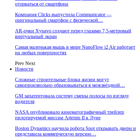
оторваться от смартфона
Компания Clicks выпустила Communicator —
оригинальный смартфон с физической…
AR-очки Xynavo создают перед глазами 7,5-метровый
виртуальный экран
Самая маленькая мышь в мире NanoFlow i2 Air работает
на любых поверхностях
Prev
Next
Новости
Сложные строительные блоки жизни могут
самопроизвольно образовываться в межзвёздной…
GM запатентовала систему смены полосы по взгляду
водителя
NASA опубликовало кинематографичный трейлер
пилотируемой миссии Artemis II к Луне
Boston Dynamics научила робота Spot открывать двери и
представила коммерческую версию…