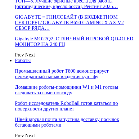
ТОП—5. Лучшие офисные кресла для работы
[ортопедические, кресло босса]. Рейтинг 2025…
GIGABYTE = ГНИЛОБАЙТ (В БЮДЖЕТНОМ
СЕКТОРЕ) / GIGABYTE B650 GAMING X AX V2
ОБЗОР РЯДА…
Gigabyte MO27Q2: ОТЛИЧНЫЙ ИГРОВОЙ QD-OLED
МОНИТОР НА 240 ГЦ
Prev
Next
Роботы
Промышленный робот Т800 демонстрирует
неожиданный навык владения кунг фу
Домашние роботы-помощники W1 и M1 готовы
следовать за вами повсюду
Робот-исследователь RoboBall готов кататься по
поверхности других планет
Швейцарская почта запустила доставку посылок
бегающими роботами
Prev
Next