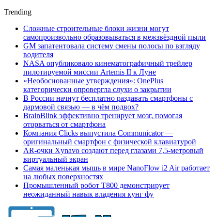
Trending
Сложные строительные блоки жизни могут
самопроизвольно образовываться в межзвёздной пыли
GM запатентовала систему смены полосы по взгляду
водителя
NASA опубликовало кинематографичный трейлер
пилотируемой миссии Artemis II к Луне
«Необоснованные утверждения»: OnePlus
категорически опровергла слухи о закрытии
В России начнут бесплатно раздавать смартфоны с
дармовой связью — в чём подвох?
BrainBlink эффективно тренирует мозг, помогая
оторваться от смартфона
Компания Clicks выпустила Communicator —
оригинальный смартфон с физической клавиатурой
AR-очки Xynavo создают перед глазами 7,5-метровый
виртуальный экран
Самая маленькая мышь в мире NanoFlow i2 Air работает
на любых поверхностях
Промышленный робот Т800 демонстрирует
неожиданный навык владения кунг фу