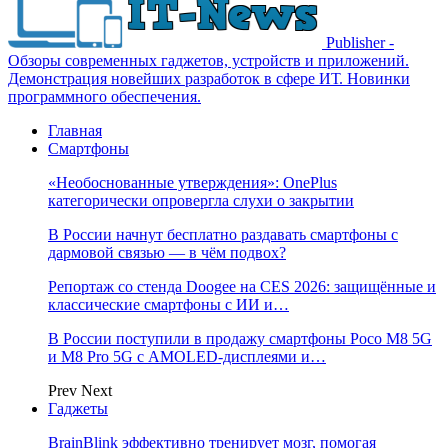
Publisher -
Обзоры современных гаджетов, устройств и приложений.
Демонстрация новейших разработок в сфере ИТ. Новинки
программного обеспечения.
Главная
Смартфоны
«Необоснованные утверждения»: OnePlus
категорически опровергла слухи о закрытии
В России начнут бесплатно раздавать смартфоны с
дармовой связью — в чём подвох?
Репортаж со стенда Doogee на CES 2026: защищённые и
классические смартфоны с ИИ и…
В России поступили в продажу смартфоны Poco M8 5G
и M8 Pro 5G с AMOLED-дисплеями и…
Prev
Next
Гаджеты
BrainBlink эффективно тренирует мозг, помогая