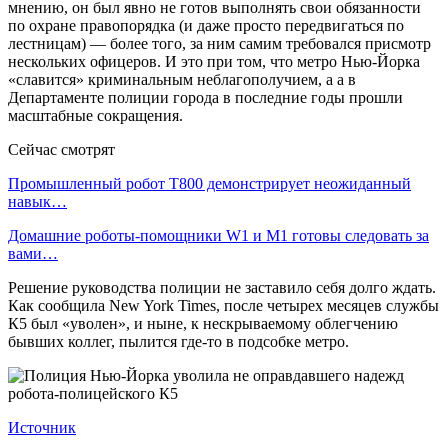
мнению, он был явно не готов выполнять свои обязанности
по охране правопорядка (и даже просто передвигаться по
лестницам) — более того, за ним самим требовался присмотр
нескольких офицеров. И это при том, что метро Нью-Йорка
«славится» криминальным неблагополучием, а а в
Департаменте полиции города в последние годы прошли
масштабные сокращения.
Сейчас смотрят
Промышленный робот Т800 демонстрирует неожиданный
навык…
Домашние роботы-помощники W1 и M1 готовы следовать за
вами…
Решение руководства полиции не заставило себя долго ждать.
Как сообщила New York Times, после четырех месяцев службы
К5 был «уволен», и ныне, к нескрываемому облегчению
бывших коллег, пылится где-то в подсобке метро.
Источник