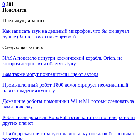
0
301
Поделится
Предыдущая запись
Как записать звук на дешевый микрофон, что бы он звучал
лучше (Запись звука на смартфон)
Следующая запись
NASA показало изнутри космический корабль Orion, на
котором астронавты облетят Луну
Вам также могут понравиться
Еще от автора
Промышленный робот Т800 демонстрирует неожиданный
навык владения кунг фу
Домашние роботы-помощники W1 и M1 готовы следовать за
вами повсюду
Робот-исследователь RoboBall готов кататься по поверхности
других планет
Швейцарская почта запустила доставку посылок бегающими
роботами