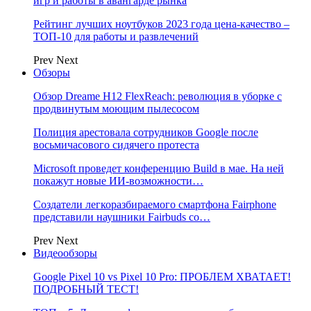
игр и работы в авангарде рынка
Рейтинг лучших ноутбуков 2023 года цена-качество –
ТОП-10 для работы и развлечений
Prev
Next
Обзоры
Обзор Dreame H12 FlexReach: революция в уборке с
продвинутым моющим пылесосом
Полиция арестовала сотрудников Google после
восьмичасового сидячего протеста
Microsoft проведет конференцию Build в мае. На ней
покажут новые ИИ-возможности…
Создатели легкоразбираемого смартфона Fairphone
представили наушники Fairbuds со…
Prev
Next
Видеообзоры
Google Pixel 10 vs Pixel 10 Pro: ПРОБЛЕМ ХВАТАЕТ!
ПОДРОБНЫЙ ТЕСТ!