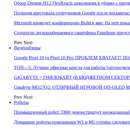
Обзор Dreame H12 FlexReach: революция в уборке с пр
Полиция арестовала сотрудников Google после восьмичас
Microsoft проведет конференцию Build в мае. На ней п
Создатели легкоразбираемого смартфона Fairphone предс
Prev
Next
Видеообзоры
Google Pixel 10 vs Pixel 10 Pro: ПРОБЛЕМ ХВАТАЕТ!
ТОП—5. Лучшие офисные кресла для работы [ортопедичес
GIGABYTE = ГНИЛОБАЙТ (В БЮДЖЕТНОМ СЕКТОРЕ)
Gigabyte MO27Q2: ОТЛИЧНЫЙ ИГРОВОЙ QD-OLED М
Prev
Next
Роботы
Промышленный робот Т800 демонстрирует неожиданный 
Домашние роботы-помощники W1 и M1 готовы следовать