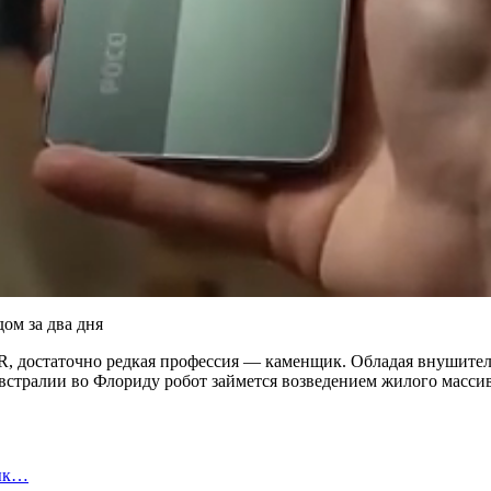
, достаточно редкая профессия — каменщик. Обладая внушитель
стралии во Флориду робот займется возведением жилого массива
вык…