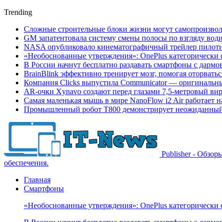
Trending
Сложные строительные блоки жизни могут самопроизвол
GM запатентовала систему смены полосы по взгляду вод
NASA опубликовало кинематографичный трейлер пилотир
«Необоснованные утверждения»: OnePlus категорически 
В России начнут бесплатно раздавать смартфоны с дармо
BrainBlink эффективно тренирует мозг, помогая оторвать
Компания Clicks выпустила Communicator — оригинальн
AR-очки Xynavo создают перед глазами 7,5-метровый ви
Самая маленькая мышь в мире NanoFlow i2 Air работает 
Промышленный робот Т800 демонстрирует неожиданный 
Publisher - Обзо
обеспечения.
Главная
Смартфоны
«Необоснованные утверждения»: OnePlus категорически 