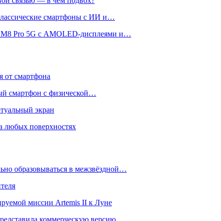
вой связью — в чём подвох?
 классические смартфоны с ИИ и…
 и M8 Pro 5G с AMOLED-дисплеями и…
ся от смартфона
ый смартфон с физической…
ртуальный экран
на любых поверхностях
ьно образовываться в межзвёздной…
ителя
уемой миссии Artemis II к Луне
и представила коммерческую версию…