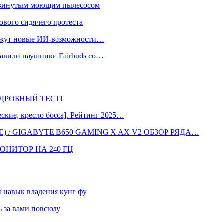
одвинутым моющим пылесосом
ового сидячего протеста
окажут новые ИИ-возможности…
тавили наушники Fairbuds со…
 ПОДРОБНЫЙ ТЕСТ!
кие, кресло босса]. Рейтинг 2025…
 / GIGABYTE B650 GAMING X AX V2 ОБЗОР РЯДА…
ОНИТОР НА 240 ГЦ
навык владения кунг фу
 за вами повсюду