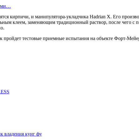
вами…
дятся кирпичи, и манипулятора-укладчика Hadrian X. Его произ
льным клеем, заменяющим традиционный раствор, после чего с 
о.
к пройдет тестовые приемные испытания на объекте Форт-Мейе
RESS
 владения кунг фу