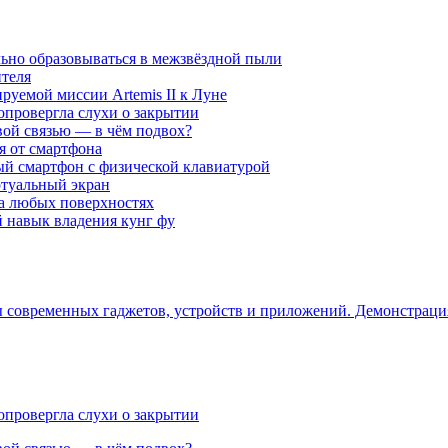
ьно образовываться в межзвёздной пыли
ителя
уемой миссии Artemis II к Луне
опровергла слухи о закрытии
вой связью — в чём подвох?
ся от смартфона
ый смартфон с физической клавиатурой
ртуальный экран
на любых поверхностях
навык владения кунг фу
ры современных гаджетов, устройств и приложений. Демонстрац
опровергла слухи о закрытии