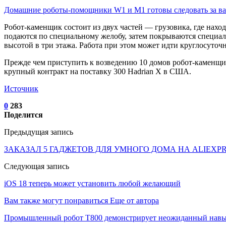
Домашние роботы-помощники W1 и M1 готовы следовать за 
Робот-каменщик состоит из двух частей — грузовика, где нахо
подаются по специальному желобу, затем покрываются специа
высотой в три этажа. Работа при этом может идти круглосуточн
Прежде чем приступить к возведению 10 домов робот-каменщи
крупный контракт на поставку 300 Hadrian X в США.
Источник
0
283
Поделится
Предыдущая запись
ЗАКАЗАЛ 5 ГАДЖЕТОВ ДЛЯ УМНОГО ДОМА НА ALIEXP
Следующая запись
iOS 18 теперь может установить любой желающий
Вам также могут понравиться
Еще от автора
Промышленный робот Т800 демонстрирует неожиданный навык