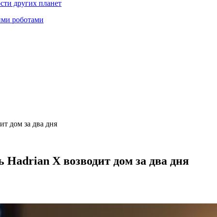
ости других планет
ими роботами
т дом за два дня
Hadrian X возводит дом за два дня