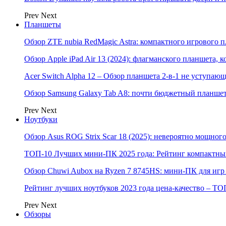
Prev
Next
Планшеты
Обзор ZTE nubia RedMagic Astra: компактного игрового п
Обзор Apple iPad Air 13 (2024): флагманского планшета,
Acer Switch Alpha 12 – Обзор планшета 2-в-1 не уступаю
Обзор Samsung Galaxy Tab A8: почти бюджетный планшет
Prev
Next
Ноутбуки
Обзор Asus ROG Strix Scar 18 (2025): невероятно мощног
ТОП-10 Лучших мини-ПК 2025 года: Рейтинг компактных
Обзор Chuwi Aubox на Ryzen 7 8745HS: мини-ПК для игр 
Рейтинг лучших ноутбуков 2023 года цена-качество – ТО
Prev
Next
Обзоры