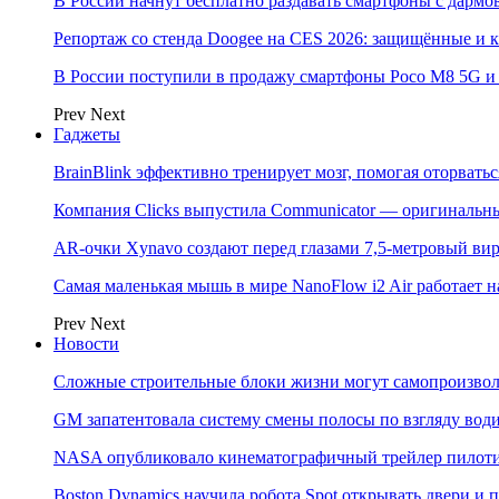
В России начнут бесплатно раздавать смартфоны с дармо
Репортаж со стенда Doogee на CES 2026: защищённые и
В России поступили в продажу смартфоны Poco M8 5G
Prev
Next
Гаджеты
BrainBlink эффективно тренирует мозг, помогая оторвать
Компания Clicks выпустила Communicator — оригинальн
AR-очки Xynavo создают перед глазами 7,5-метровый ви
Самая маленькая мышь в мире NanoFlow i2 Air работает 
Prev
Next
Новости
Сложные строительные блоки жизни могут самопроизвол
GM запатентовала систему смены полосы по взгляду вод
NASA опубликовало кинематографичный трейлер пилотир
Boston Dynamics научила робота Spot открывать двери 