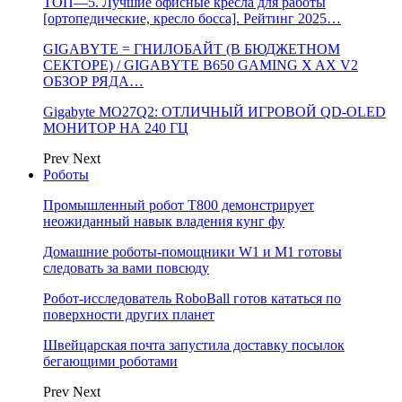
ТОП—5. Лучшие офисные кресла для работы
[ортопедические, кресло босса]. Рейтинг 2025…
GIGABYTE = ГНИЛОБАЙТ (В БЮДЖЕТНОМ
СЕКТОРЕ) / GIGABYTE B650 GAMING X AX V2
ОБЗОР РЯДА…
Gigabyte MO27Q2: ОТЛИЧНЫЙ ИГРОВОЙ QD-OLED
МОНИТОР НА 240 ГЦ
Prev
Next
Роботы
Промышленный робот Т800 демонстрирует
неожиданный навык владения кунг фу
Домашние роботы-помощники W1 и M1 готовы
следовать за вами повсюду
Робот-исследователь RoboBall готов кататься по
поверхности других планет
Швейцарская почта запустила доставку посылок
бегающими роботами
Prev
Next