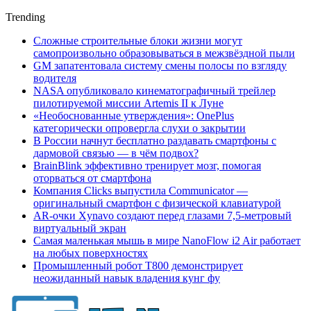
Trending
Сложные строительные блоки жизни могут
самопроизвольно образовываться в межзвёздной пыли
GM запатентовала систему смены полосы по взгляду
водителя
NASA опубликовало кинематографичный трейлер
пилотируемой миссии Artemis II к Луне
«Необоснованные утверждения»: OnePlus
категорически опровергла слухи о закрытии
В России начнут бесплатно раздавать смартфоны с
дармовой связью — в чём подвох?
BrainBlink эффективно тренирует мозг, помогая
оторваться от смартфона
Компания Clicks выпустила Communicator —
оригинальный смартфон с физической клавиатурой
AR-очки Xynavo создают перед глазами 7,5-метровый
виртуальный экран
Самая маленькая мышь в мире NanoFlow i2 Air работает
на любых поверхностях
Промышленный робот Т800 демонстрирует
неожиданный навык владения кунг фу