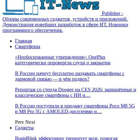
Publisher -
Обзоры современных гаджетов, устройств и приложений.
Демонстрация новейших разработок в сфере ИТ. Новинки
программного обеспечения.
Главная
Смартфоны
«Необоснованные утверждения»: OnePlus
категорически опровергла слухи о закрытии
В России начнут бесплатно раздавать смартфоны с
дармовой связью — в чём подвох?
Репортаж со стенда Doogee на CES 2026: защищённые и
классические смартфоны с ИИ и…
В России поступили в продажу смартфоны Poco M8 5G
и M8 Pro 5G с AMOLED-дисплеями и…
Prev
Next
Гаджеты
BrainBlink эффективно тренирует мозг, помогая