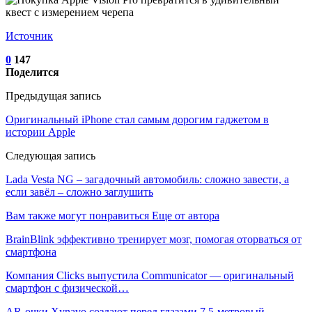
Источник
0
147
Поделится
Предыдущая запись
Оригинальный iPhone стал самым дорогим гаджетом в
истории Apple
Следующая запись
Lada Vesta NG – загадочный автомобиль: сложно завести, а
если завёл – сложно заглушить
Вам также могут понравиться
Еще от автора
BrainBlink эффективно тренирует мозг, помогая оторваться от
смартфона
Компания Clicks выпустила Communicator — оригинальный
смартфон с физической…
AR-очки Xynavo создают перед глазами 7,5-метровый