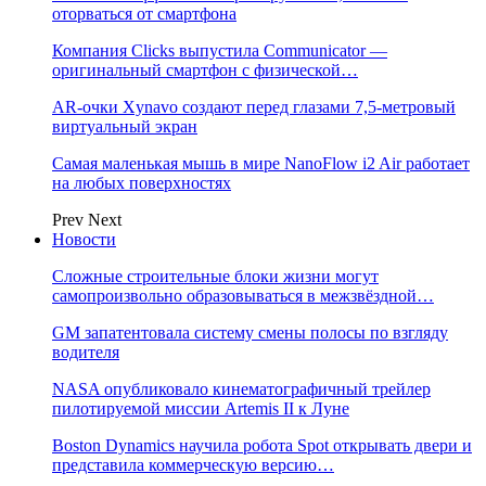
оторваться от смартфона
Компания Clicks выпустила Communicator —
оригинальный смартфон с физической…
AR-очки Xynavo создают перед глазами 7,5-метровый
виртуальный экран
Самая маленькая мышь в мире NanoFlow i2 Air работает
на любых поверхностях
Prev
Next
Новости
Сложные строительные блоки жизни могут
самопроизвольно образовываться в межзвёздной…
GM запатентовала систему смены полосы по взгляду
водителя
NASA опубликовало кинематографичный трейлер
пилотируемой миссии Artemis II к Луне
Boston Dynamics научила робота Spot открывать двери и
представила коммерческую версию…