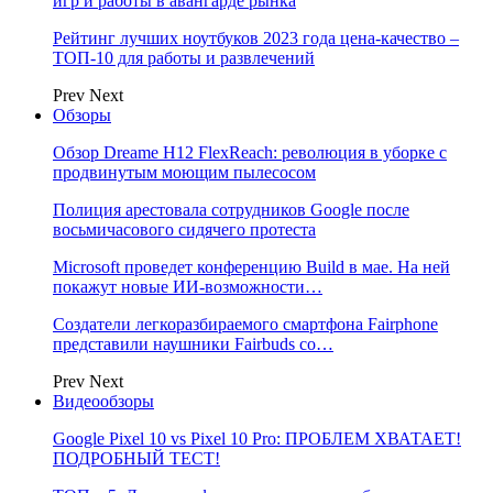
игр и работы в авангарде рынка
Рейтинг лучших ноутбуков 2023 года цена-качество –
ТОП-10 для работы и развлечений
Prev
Next
Обзоры
Обзор Dreame H12 FlexReach: революция в уборке с
продвинутым моющим пылесосом
Полиция арестовала сотрудников Google после
восьмичасового сидячего протеста
Microsoft проведет конференцию Build в мае. На ней
покажут новые ИИ-возможности…
Создатели легкоразбираемого смартфона Fairphone
представили наушники Fairbuds со…
Prev
Next
Видеообзоры
Google Pixel 10 vs Pixel 10 Pro: ПРОБЛЕМ ХВАТАЕТ!
ПОДРОБНЫЙ ТЕСТ!