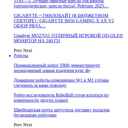
ТОП—5. Лучшие офисные кресла для работы
[ортопедические, кресло босса]. Рейтинг 2025…
GIGABYTE = ГНИЛОБАЙТ (В БЮДЖЕТНОМ
СЕКТОРЕ) / GIGABYTE B650 GAMING X AX V2
ОБЗОР РЯДА…
Gigabyte MO27Q2: ОТЛИЧНЫЙ ИГРОВОЙ QD-OLED
МОНИТОР НА 240 ГЦ
Prev
Next
Роботы
Промышленный робот Т800 демонстрирует
неожиданный навык владения кунг фу
Домашние роботы-помощники W1 и M1 готовы
следовать за вами повсюду
Робот-исследователь RoboBall готов кататься по
поверхности других планет
Швейцарская почта запустила доставку посылок
бегающими роботами
Prev
Next