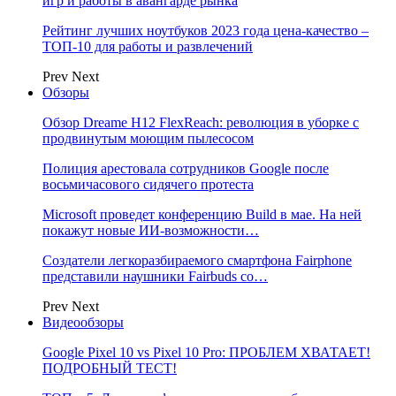
игр и работы в авангарде рынка
Рейтинг лучших ноутбуков 2023 года цена-качество –
ТОП-10 для работы и развлечений
Prev
Next
Обзоры
Обзор Dreame H12 FlexReach: революция в уборке с
продвинутым моющим пылесосом
Полиция арестовала сотрудников Google после
восьмичасового сидячего протеста
Microsoft проведет конференцию Build в мае. На ней
покажут новые ИИ-возможности…
Создатели легкоразбираемого смартфона Fairphone
представили наушники Fairbuds со…
Prev
Next
Видеообзоры
Google Pixel 10 vs Pixel 10 Pro: ПРОБЛЕМ ХВАТАЕТ!
ПОДРОБНЫЙ ТЕСТ!