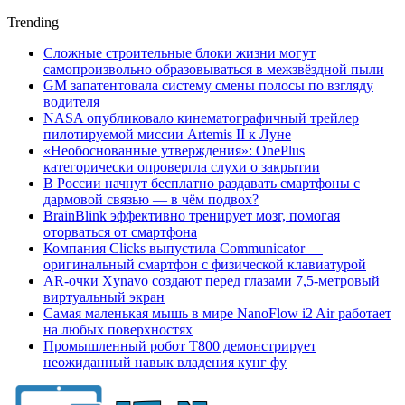
Trending
Сложные строительные блоки жизни могут
самопроизвольно образовываться в межзвёздной пыли
GM запатентовала систему смены полосы по взгляду
водителя
NASA опубликовало кинематографичный трейлер
пилотируемой миссии Artemis II к Луне
«Необоснованные утверждения»: OnePlus
категорически опровергла слухи о закрытии
В России начнут бесплатно раздавать смартфоны с
дармовой связью — в чём подвох?
BrainBlink эффективно тренирует мозг, помогая
оторваться от смартфона
Компания Clicks выпустила Communicator —
оригинальный смартфон с физической клавиатурой
AR-очки Xynavo создают перед глазами 7,5-метровый
виртуальный экран
Самая маленькая мышь в мире NanoFlow i2 Air работает
на любых поверхностях
Промышленный робот Т800 демонстрирует
неожиданный навык владения кунг фу