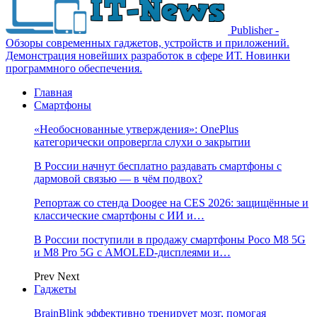
Publisher -
Обзоры современных гаджетов, устройств и приложений.
Демонстрация новейших разработок в сфере ИТ. Новинки
программного обеспечения.
Главная
Смартфоны
«Необоснованные утверждения»: OnePlus
категорически опровергла слухи о закрытии
В России начнут бесплатно раздавать смартфоны с
дармовой связью — в чём подвох?
Репортаж со стенда Doogee на CES 2026: защищённые и
классические смартфоны с ИИ и…
В России поступили в продажу смартфоны Poco M8 5G
и M8 Pro 5G с AMOLED-дисплеями и…
Prev
Next
Гаджеты
BrainBlink эффективно тренирует мозг, помогая