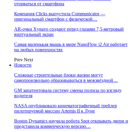
оторваться от смартфона
Компания Clicks выпустила Communicator —
оригинальный смартфон с физической…
AR-очки Xynavo создают перед глазами 7,5-метровый
виртуальный экран
Самая маленькая мышь в мире NanoFlow i2 Air работает
на любых поверхностях
Prev
Next
Новости
Сложные строительные блоки жизни могут
самопроизвольно образовываться в межзвёздной…
GM запатентовала систему смены полосы по взгляду
водителя
NASA опубликовало кинематографичный трейлер
пилотируемой миссии Artemis II к Луне
Boston Dynamics научила робота Spot открывать двери и
представила коммерческую версию…