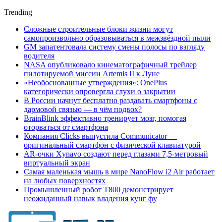
Trending
Сложные строительные блоки жизни могут
самопроизвольно образовываться в межзвёздной пыли
GM запатентовала систему смены полосы по взгляду
водителя
NASA опубликовало кинематографичный трейлер
пилотируемой миссии Artemis II к Луне
«Необоснованные утверждения»: OnePlus
категорически опровергла слухи о закрытии
В России начнут бесплатно раздавать смартфоны с
дармовой связью — в чём подвох?
BrainBlink эффективно тренирует мозг, помогая
оторваться от смартфона
Компания Clicks выпустила Communicator —
оригинальный смартфон с физической клавиатурой
AR-очки Xynavo создают перед глазами 7,5-метровый
виртуальный экран
Самая маленькая мышь в мире NanoFlow i2 Air работает
на любых поверхностях
Промышленный робот Т800 демонстрирует
неожиданный навык владения кунг фу