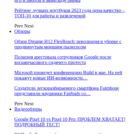
игр и работы в авангарде рынка
Рейтинг лучших ноутбуков 2023 года цена-качество –
ТОП-10 для работы и развлечений
Prev
Next
Обзоры
Обзор Dreame H12 FlexReach: революция в уборке с
продвинутым моющим пылесосом
Полиция арестовала сотрудников Google после
восьмичасового сидячего протеста
Microsoft проведет конференцию Build в мае. На ней
покажут новые ИИ-возможности…
Создатели легкоразбираемого смартфона Fairphone
представили наушники Fairbuds со…
Prev
Next
Видеообзоры
Google Pixel 10 vs Pixel 10 Pro: ПРОБЛЕМ ХВАТАЕТ!
ПОДРОБНЫЙ ТЕСТ!