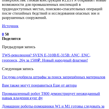
поверхностям. Гибкая конструкция KLEIYN открывает новые
возможности для промышленных инспекций в
труднодоступных местах, поисково-спасательных операций
после стихийных бедствий и исследования опасных зон и
разрушенных сооружений.
Источник
0
58
Поделится
Предыдущая запись
TWS-революция? SVEN E-310B/E-315B: ANC, ENC,
геопоиск, 26ч за 1500₽. Новый народный флагман!
Следующая запись
Госдума одобрила штрафы за поиск запрещённых материалов
Вам также могут понравиться
Еще от автора
Промышленный робот Т800 демонстрирует неожиданный
навык владения кунг фу
Домашние роботы-помощники W1 и M1 готовы следовать за