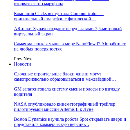
оторваться от смартфона
Компания Clicks выпустила Communicator —
оригинальный смартфон с физической…
AR-очки Xynavo создают перед глазами 7,5-метровый
виртуальный экран
Самая маленькая мышь в мире NanoFlow i2 Air работает
на любых поверхностях
Prev
Next
Новости
Сложные строительные блоки жизни могут
самопроизвольно образовываться в межзвёздной…
GM запатентовала систему смены полосы по взгляду
водителя
NASA опубликовало кинематографичный трейлер
пилотируемой миссии Artemis II к Луне
Boston Dynamics научила робота Spot открывать двери и
представила коммерческую версию…