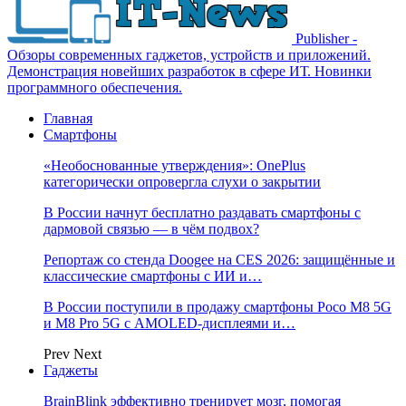
Publisher -
Обзоры современных гаджетов, устройств и приложений.
Демонстрация новейших разработок в сфере ИТ. Новинки
программного обеспечения.
Главная
Смартфоны
«Необоснованные утверждения»: OnePlus
категорически опровергла слухи о закрытии
В России начнут бесплатно раздавать смартфоны с
дармовой связью — в чём подвох?
Репортаж со стенда Doogee на CES 2026: защищённые и
классические смартфоны с ИИ и…
В России поступили в продажу смартфоны Poco M8 5G
и M8 Pro 5G с AMOLED-дисплеями и…
Prev
Next
Гаджеты
BrainBlink эффективно тренирует мозг, помогая