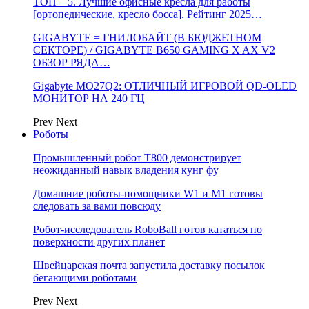
ТОП—5. Лучшие офисные кресла для работы
[ортопедические, кресло босса]. Рейтинг 2025…
GIGABYTE = ГНИЛОБАЙТ (В БЮДЖЕТНОМ
СЕКТОРЕ) / GIGABYTE B650 GAMING X AX V2
ОБЗОР РЯДА…
Gigabyte MO27Q2: ОТЛИЧНЫЙ ИГРОВОЙ QD-OLED
МОНИТОР НА 240 ГЦ
Prev
Next
Роботы
Промышленный робот Т800 демонстрирует
неожиданный навык владения кунг фу
Домашние роботы-помощники W1 и M1 готовы
следовать за вами повсюду
Робот-исследователь RoboBall готов кататься по
поверхности других планет
Швейцарская почта запустила доставку посылок
бегающими роботами
Prev
Next