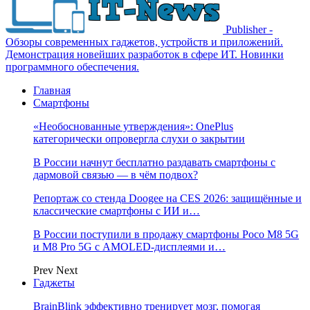
Publisher -
Обзоры современных гаджетов, устройств и приложений.
Демонстрация новейших разработок в сфере ИТ. Новинки
программного обеспечения.
Главная
Смартфоны
«Необоснованные утверждения»: OnePlus
категорически опровергла слухи о закрытии
В России начнут бесплатно раздавать смартфоны с
дармовой связью — в чём подвох?
Репортаж со стенда Doogee на CES 2026: защищённые и
классические смартфоны с ИИ и…
В России поступили в продажу смартфоны Poco M8 5G
и M8 Pro 5G с AMOLED-дисплеями и…
Prev
Next
Гаджеты
BrainBlink эффективно тренирует мозг, помогая