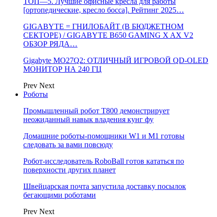
ТОП—5. Лучшие офисные кресла для работы
[ортопедические, кресло босса]. Рейтинг 2025…
GIGABYTE = ГНИЛОБАЙТ (В БЮДЖЕТНОМ
СЕКТОРЕ) / GIGABYTE B650 GAMING X AX V2
ОБЗОР РЯДА…
Gigabyte MO27Q2: ОТЛИЧНЫЙ ИГРОВОЙ QD-OLED
МОНИТОР НА 240 ГЦ
Prev
Next
Роботы
Промышленный робот Т800 демонстрирует
неожиданный навык владения кунг фу
Домашние роботы-помощники W1 и M1 готовы
следовать за вами повсюду
Робот-исследователь RoboBall готов кататься по
поверхности других планет
Швейцарская почта запустила доставку посылок
бегающими роботами
Prev
Next