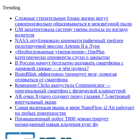
Trending
Сложные строительные блоки жизни могут
самопроизвольно образовываться в межзвёздной пыли
GM запатентовала систему смены полосы по взгляду
водителя
NASA опубликовало кинематографичный трейлер
пилотируемой миссии Artemis II к Луне
«Необоснованные утверждения»: OnePlus
категорически опровергла слухи о закрытии
В России начнут бесплатно раздавать смартфоны с
дармовой связью — в чём подвох?
BrainBlink эффективно тренирует мозг, помогая
оторваться от смартфона
Компания Clicks выпустила Communicator —
оригинальный смартфон с физической клавиатурой
AR-очки Xynavo создают перед глазами 7,5-метровый
виртуальный экран
Самая маленькая мышь в мире NanoFlow i2 Air работает
на любых поверхностях
Промышленный робот Т800 демонстрирует
неожиданный навык владения кунг фу