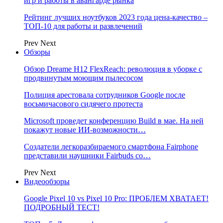
игр и работы в авангарде рынка
Рейтинг лучших ноутбуков 2023 года цена-качество –
ТОП-10 для работы и развлечений
Prev
Next
Обзоры
Обзор Dreame H12 FlexReach: революция в уборке с
продвинутым моющим пылесосом
Полиция арестовала сотрудников Google после
восьмичасового сидячего протеста
Microsoft проведет конференцию Build в мае. На ней
покажут новые ИИ-возможности…
Создатели легкоразбираемого смартфона Fairphone
представили наушники Fairbuds со…
Prev
Next
Видеообзоры
Google Pixel 10 vs Pixel 10 Pro: ПРОБЛЕМ ХВАТАЕТ!
ПОДРОБНЫЙ ТЕСТ!