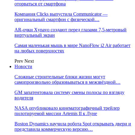
оторваться от смартфона
Компания Clicks выпустила Communicator —
оригинальный смартфон с физической…
AR-очки Xynavo создают перед глазами 7,5-метровый
виртуальный экран
Самая маленькая мышь в мире NanoFlow i2 Air работает
на любых поверхностях
Prev
Next
Новости
Сложные строительные блоки жизни могут
самопроизвольно образовываться в межзвёздной…
GM запатентовала систему смены полосы по взгляду
водителя
NASA опубликовало кинематографичный трейлер
пилотируемой миссии Artemis II к Луне
Boston Dynamics научила робота Spot открывать двери и
представила коммерческую версию…