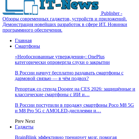
Publisher -
Обзоры современных гаджетов, устройств и приложений.
Демонстрация новейших разработок в сфере ИТ. Новинки
программного обеспечения.
Главная
Смартфоны
«Необоснованные утверждения»: OnePlus
категорически опровергла слухи о закрытии
В России начнут бесплатно раздавать смартфоны с
дармовой связью — в чём подвох?
Репортаж со стенда Doogee на CES 2026: защищённые и
классические смартфоны с ИИ и…
В России поступили в продажу смартфоны Poco M8 5G
и M8 Pro 5G с AMOLED-дисплеями и…
Prev
Next
Гаджеты
BrainBlink эффективно тренирует мозг, помогая