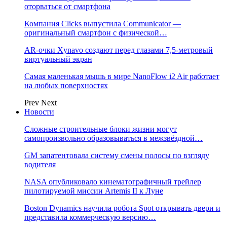
оторваться от смартфона
Компания Clicks выпустила Communicator —
оригинальный смартфон с физической…
AR-очки Xynavo создают перед глазами 7,5-метровый
виртуальный экран
Самая маленькая мышь в мире NanoFlow i2 Air работает
на любых поверхностях
Prev
Next
Новости
Сложные строительные блоки жизни могут
самопроизвольно образовываться в межзвёздной…
GM запатентовала систему смены полосы по взгляду
водителя
NASA опубликовало кинематографичный трейлер
пилотируемой миссии Artemis II к Луне
Boston Dynamics научила робота Spot открывать двери и
представила коммерческую версию…