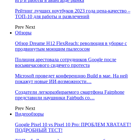
игр и работы в авангарде рынка
Рейтинг лучших ноутбуков 2023 года цена-качество –
ТОП-10 для работы и развлечений
Prev
Next
Обзоры
Обзор Dreame H12 FlexReach: революция в уборке с
продвинутым моющим пылесосом
Полиция арестовала сотрудников Google после
восьмичасового сидячего протеста
Microsoft проведет конференцию Build в мае. На ней
покажут новые ИИ-возможности…
Создатели легкоразбираемого смартфона Fairphone
представили наушники Fairbuds со…
Prev
Next
Видеообзоры
Google Pixel 10 vs Pixel 10 Pro: ПРОБЛЕМ ХВАТАЕТ!
ПОДРОБНЫЙ ТЕСТ!