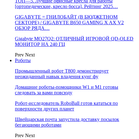
ТОП—5. Лучшие офисные кресла для работы
[ортопедические, кресло босса]. Рейтинг 2025…
GIGABYTE = ГНИЛОБАЙТ (В БЮДЖЕТНОМ
СЕКТОРЕ) / GIGABYTE B650 GAMING X AX V2
ОБЗОР РЯДА…
Gigabyte MO27Q2: ОТЛИЧНЫЙ ИГРОВОЙ QD-OLED
МОНИТОР НА 240 ГЦ
Prev
Next
Роботы
Промышленный робот Т800 демонстрирует
неожиданный навык владения кунг фу
Домашние роботы-помощники W1 и M1 готовы
следовать за вами повсюду
Робот-исследователь RoboBall готов кататься по
поверхности других планет
Швейцарская почта запустила доставку посылок
бегающими роботами
Prev
Next