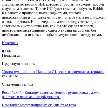
специальную версию ИИ, которая упростит и ускорит доступ
к нужным знаниям. Также ИИ будет помогать обучать Rabbit
R1 работе с произвольными гаджетами, сайтами,
приложениями и т.д., даже если сам пользователь не слишком
в этом подкован. Например, он сможет «подружить» два
автономных устройства так, как бы это сделал человек,
просто переписав данные с одного экрана на другой, без
необходимости искать способы коммуникации между ними.
Источник
0
144
Поделится
Предыдущая запись
Ультразвуковой нож Hanboost C1 режет различные материалы,
как масло
Следующая запись
Российский «Кондор» взлетел. Теперь группировка сможет
работать в режиме интерферометра
Вам также могут понравиться
Еще от автора