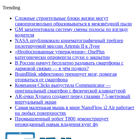
Trending
Сложные строительные блоки жизни могут
самопроизвольно образовываться в межзвёздной пыли
GM запатентовала систему смены полосы по взгляду
водителя
NASA опубликовало кинематографичный трейлер
пилотируемой миссии Artemis II к Луне
«Необоснованные утверждения»: OnePlus
категорически опровергла слухи о закрытии
В России начнут бесплатно раздавать смартфоны с
дармовой связью — в чём подвох?
BrainBlink эффективно тренирует мозг, помогая
оторваться от смартфона
Компания Clicks выпустила Communicator —
оригинальный смартфон с физической клавиатурой
AR-очки Xynavo создают перед глазами 7,5-метровый
виртуальный экран
Самая маленькая мышь в мире NanoFlow i2 Air работает
на любых поверхностях
Промышленный робот Т800 демонстрирует
неожиданный навык владения кунг фу