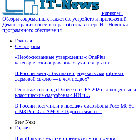
Publisher -
Обзоры современных гаджетов, устройств и приложений.
Демонстрация новейших разработок в сфере ИТ. Новинки
программного обеспечения.
Главная
Смартфоны
«Необоснованные утверждения»: OnePlus
категорически опровергла слухи о закрытии
В России начнут бесплатно раздавать смартфоны с
дармовой связью — в чём подвох?
Репортаж со стенда Doogee на CES 2026: защищённые и
классические смартфоны с ИИ и…
В России поступили в продажу смартфоны Poco M8 5G
и M8 Pro 5G с AMOLED-дисплеями и…
Prev
Next
Гаджеты
BrainBlink эффективно тренирует мозг, помогая