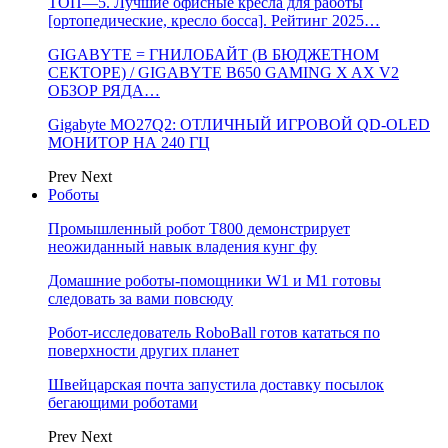
ТОП—5. Лучшие офисные кресла для работы
[ортопедические, кресло босса]. Рейтинг 2025…
GIGABYTE = ГНИЛОБАЙТ (В БЮДЖЕТНОМ
СЕКТОРЕ) / GIGABYTE B650 GAMING X AX V2
ОБЗОР РЯДА…
Gigabyte MO27Q2: ОТЛИЧНЫЙ ИГРОВОЙ QD-OLED
МОНИТОР НА 240 ГЦ
Prev
Next
Роботы
Промышленный робот Т800 демонстрирует
неожиданный навык владения кунг фу
Домашние роботы-помощники W1 и M1 готовы
следовать за вами повсюду
Робот-исследователь RoboBall готов кататься по
поверхности других планет
Швейцарская почта запустила доставку посылок
бегающими роботами
Prev
Next