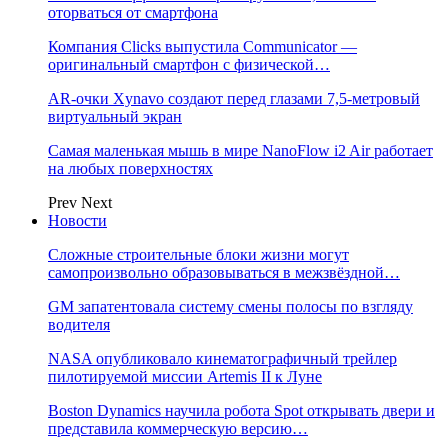
оторваться от смартфона
Компания Clicks выпустила Communicator —
оригинальный смартфон с физической…
AR-очки Xynavo создают перед глазами 7,5-метровый
виртуальный экран
Самая маленькая мышь в мире NanoFlow i2 Air работает
на любых поверхностях
Prev
Next
Новости
Сложные строительные блоки жизни могут
самопроизвольно образовываться в межзвёздной…
GM запатентовала систему смены полосы по взгляду
водителя
NASA опубликовало кинематографичный трейлер
пилотируемой миссии Artemis II к Луне
Boston Dynamics научила робота Spot открывать двери и
представила коммерческую версию…