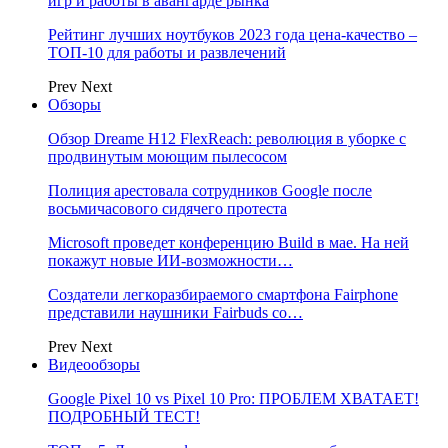
игр и работы в авангарде рынка
Рейтинг лучших ноутбуков 2023 года цена-качество –
ТОП-10 для работы и развлечений
Prev
Next
Обзоры
Обзор Dreame H12 FlexReach: революция в уборке с
продвинутым моющим пылесосом
Полиция арестовала сотрудников Google после
восьмичасового сидячего протеста
Microsoft проведет конференцию Build в мае. На ней
покажут новые ИИ-возможности…
Создатели легкоразбираемого смартфона Fairphone
представили наушники Fairbuds со…
Prev
Next
Видеообзоры
Google Pixel 10 vs Pixel 10 Pro: ПРОБЛЕМ ХВАТАЕТ!
ПОДРОБНЫЙ ТЕСТ!