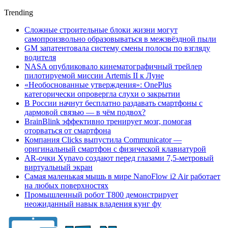
Trending
Сложные строительные блоки жизни могут
самопроизвольно образовываться в межзвёздной пыли
GM запатентовала систему смены полосы по взгляду
водителя
NASA опубликовало кинематографичный трейлер
пилотируемой миссии Artemis II к Луне
«Необоснованные утверждения»: OnePlus
категорически опровергла слухи о закрытии
В России начнут бесплатно раздавать смартфоны с
дармовой связью — в чём подвох?
BrainBlink эффективно тренирует мозг, помогая
оторваться от смартфона
Компания Clicks выпустила Communicator —
оригинальный смартфон с физической клавиатурой
AR-очки Xynavo создают перед глазами 7,5-метровый
виртуальный экран
Самая маленькая мышь в мире NanoFlow i2 Air работает
на любых поверхностях
Промышленный робот Т800 демонстрирует
неожиданный навык владения кунг фу