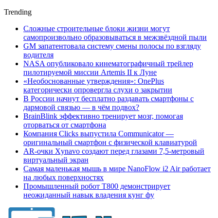
Trending
Сложные строительные блоки жизни могут
самопроизвольно образовываться в межзвёздной пыли
GM запатентовала систему смены полосы по взгляду
водителя
NASA опубликовало кинематографичный трейлер
пилотируемой миссии Artemis II к Луне
«Необоснованные утверждения»: OnePlus
категорически опровергла слухи о закрытии
В России начнут бесплатно раздавать смартфоны с
дармовой связью — в чём подвох?
BrainBlink эффективно тренирует мозг, помогая
оторваться от смартфона
Компания Clicks выпустила Communicator —
оригинальный смартфон с физической клавиатурой
AR-очки Xynavo создают перед глазами 7,5-метровый
виртуальный экран
Самая маленькая мышь в мире NanoFlow i2 Air работает
на любых поверхностях
Промышленный робот Т800 демонстрирует
неожиданный навык владения кунг фу