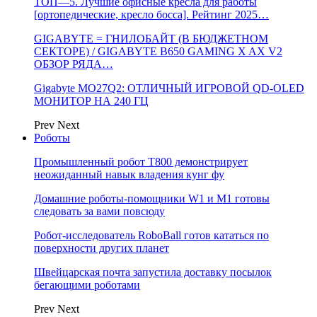
ТОП—5. Лучшие офисные кресла для работы
[ортопедические, кресло босса]. Рейтинг 2025…
GIGABYTE = ГНИЛОБАЙТ (В БЮДЖЕТНОМ
СЕКТОРЕ) / GIGABYTE B650 GAMING X AX V2
ОБЗОР РЯДА…
Gigabyte MO27Q2: ОТЛИЧНЫЙ ИГРОВОЙ QD-OLED
МОНИТОР НА 240 ГЦ
Prev
Next
Роботы
Промышленный робот Т800 демонстрирует
неожиданный навык владения кунг фу
Домашние роботы-помощники W1 и M1 готовы
следовать за вами повсюду
Робот-исследователь RoboBall готов кататься по
поверхности других планет
Швейцарская почта запустила доставку посылок
бегающими роботами
Prev
Next