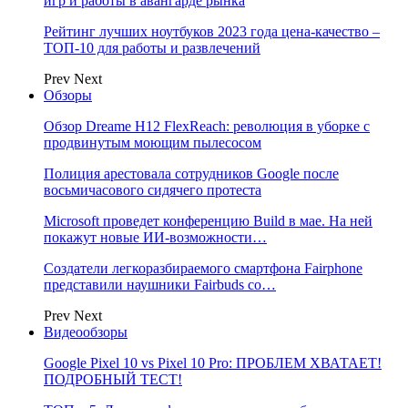
игр и работы в авангарде рынка
Рейтинг лучших ноутбуков 2023 года цена-качество –
ТОП-10 для работы и развлечений
Prev
Next
Обзоры
Обзор Dreame H12 FlexReach: революция в уборке с
продвинутым моющим пылесосом
Полиция арестовала сотрудников Google после
восьмичасового сидячего протеста
Microsoft проведет конференцию Build в мае. На ней
покажут новые ИИ-возможности…
Создатели легкоразбираемого смартфона Fairphone
представили наушники Fairbuds со…
Prev
Next
Видеообзоры
Google Pixel 10 vs Pixel 10 Pro: ПРОБЛЕМ ХВАТАЕТ!
ПОДРОБНЫЙ ТЕСТ!