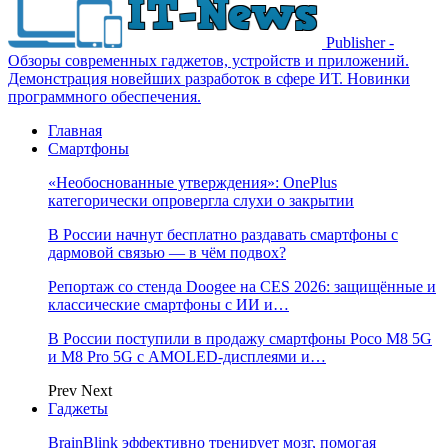
Publisher -
Обзоры современных гаджетов, устройств и приложений.
Демонстрация новейших разработок в сфере ИТ. Новинки
программного обеспечения.
Главная
Смартфоны
«Необоснованные утверждения»: OnePlus
категорически опровергла слухи о закрытии
В России начнут бесплатно раздавать смартфоны с
дармовой связью — в чём подвох?
Репортаж со стенда Doogee на CES 2026: защищённые и
классические смартфоны с ИИ и…
В России поступили в продажу смартфоны Poco M8 5G
и M8 Pro 5G с AMOLED-дисплеями и…
Prev
Next
Гаджеты
BrainBlink эффективно тренирует мозг, помогая