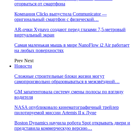
оторваться от смартфона
Компания Clicks выпустила Communicator —
оригинальный смартфон с физической…
AR-очки Xynavo создают перед глазами 7,5-метровый
виртуальный экран
Самая маленькая мышь в мире NanoFlow i2 Air работает
на любых поверхностях
Prev
Next
Новости
Сложные строительные блоки жизни могут
самопроизвольно образовываться в межзвёздной…
GM запатентовала систему смены полосы по взгляду
водителя
NASA опубликовало кинематографичный трейлер
пилотируемой миссии Artemis II к Луне
Boston Dynamics научила робота Spot открывать двери и
представила коммерческую версию…