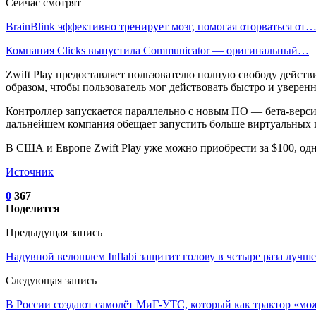
Сейчас смотрят
BrainBlink эффективно тренирует мозг, помогая оторваться от
Компания Clicks выпустила Communicator — оригинальный…
Zwift Play предоставляет пользователю полную свободу дейс
образом, чтобы пользователь мог действовать быстро и уверенн
Контроллер запускается параллельно с новым ПО — бета-версие
дальнейшем компания обещает запустить больше виртуальных и
В США и Европе Zwift Play уже можно приобрести за $100, одн
Источник
0
367
Поделится
Предыдущая запись
Надувной велошлем Inflabi защитит голову в четыре раза луч
Следующая запись
В России создают самолёт МиГ-УТС, который как трактор «мо