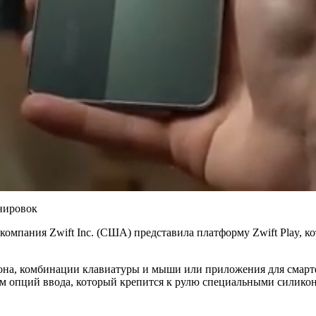
омпания Zwift Inc. (США) представила платформу Zwift Play, к
на, комбинации клавиатуры и мыши или приложения для смартфо
м опций ввода, который крепится к рулю специальными силикон