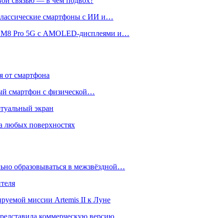
вой связью — в чём подвох?
 классические смартфоны с ИИ и…
 и M8 Pro 5G с AMOLED-дисплеями и…
ся от смартфона
ый смартфон с физической…
ртуальный экран
на любых поверхностях
ьно образовываться в межзвёздной…
ителя
уемой миссии Artemis II к Луне
и представила коммерческую версию…