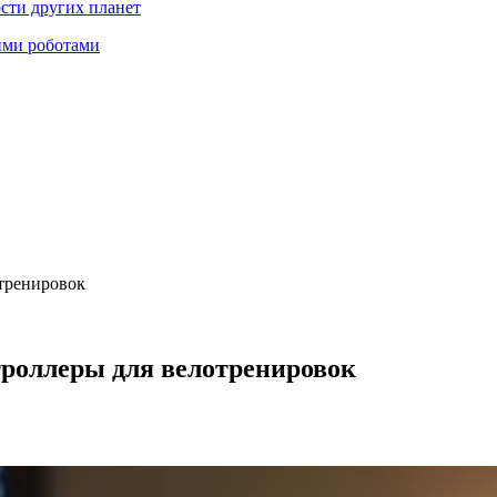
ости других планет
ими роботами
отренировок
троллеры для велотренировок