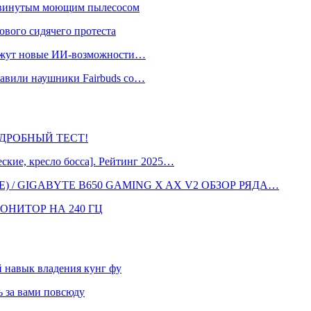
одвинутым моющим пылесосом
ового сидячего протеста
окажут новые ИИ-возможности…
тавили наушники Fairbuds со…
 ПОДРОБНЫЙ ТЕСТ!
кие, кресло босса]. Рейтинг 2025…
 / GIGABYTE B650 GAMING X AX V2 ОБЗОР РЯДА…
ОНИТОР НА 240 ГЦ
навык владения кунг фу
 за вами повсюду