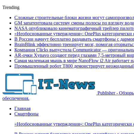
Trending
Сложные строительные блоки жизни могут самопроизвол
GM запатентовала систему смены полосы по взгляду вод
NASA опубликовало кинематографичный трейлер пилотир
«Необоснованные утверждения»: OnePlus категорически 
В России начнут бесплатно раздавать смартфоны с дармо
BrainBlink эффективно тренирует мозг, помогая оторвать
Компания Clicks выпустила Communicator — оригинальн
AR-очки Xynavo создают перед глазами 7,5-метровый ви
Самая маленькая мышь в мире NanoFlow i2 Air работает 
Промышленный робот Т800 демонстрирует неожиданный 
Publisher - Обзо
обеспечения.
Главная
Смартфоны
«Необоснованные утверждения»: OnePlus категорически 