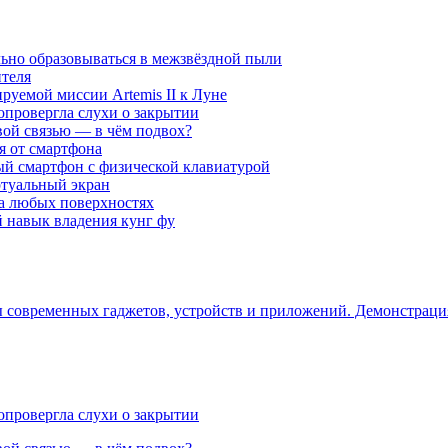
ьно образовываться в межзвёздной пыли
ителя
уемой миссии Artemis II к Луне
опровергла слухи о закрытии
вой связью — в чём подвох?
ся от смартфона
ый смартфон с физической клавиатурой
ртуальный экран
на любых поверхностях
навык владения кунг фу
ры современных гаджетов, устройств и приложений. Демонстрац
опровергла слухи о закрытии