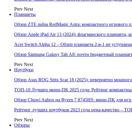
Prev
Next
Планшеты
Обзор ZTE nubia RedMagic Astra: компактного игрового п
Обзор Apple iPad Air 13 (2024): флагманского планшета,
Acer Switch Alpha 12 – Обзор планшета 2-в-1 не уступаю
Обзор Samsung Galaxy Tab A8: почти бюджетный планшет
Prev
Next
Ноутбуки
Обзор Asus ROG Strix Scar 18 (2025): невероятно мощног
ТОП-10 Лучших мини-ПК 2025 года: Рейтинг компактных
Обзор Chuwi Aubox на Ryzen 7 8745HS: мини-ПК для игр 
Рейтинг лучших ноутбуков 2023 года цена-качество – ТО
Prev
Next
Обзоры