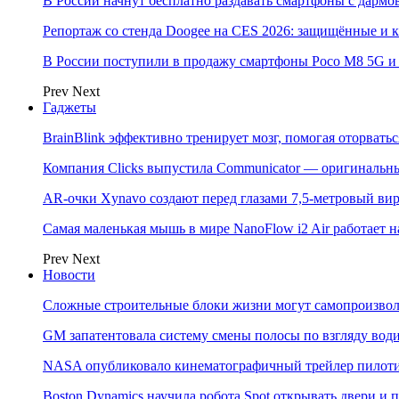
В России начнут бесплатно раздавать смартфоны с дармо
Репортаж со стенда Doogee на CES 2026: защищённые и
В России поступили в продажу смартфоны Poco M8 5G
Prev
Next
Гаджеты
BrainBlink эффективно тренирует мозг, помогая оторвать
Компания Clicks выпустила Communicator — оригинальн
AR-очки Xynavo создают перед глазами 7,5-метровый ви
Самая маленькая мышь в мире NanoFlow i2 Air работает 
Prev
Next
Новости
Сложные строительные блоки жизни могут самопроизвол
GM запатентовала систему смены полосы по взгляду вод
NASA опубликовало кинематографичный трейлер пилотир
Boston Dynamics научила робота Spot открывать двери 