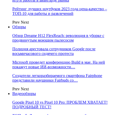
игр и работы в авангарде рынка
Рейтинг лучших ноутбуков 2023 года цена-качество –
ТОП-10 для работы и развлечений
Prev
Next
Обзоры
Обзор Dreame H12 FlexReach: революция в уборке с
продвинутым моющим пылесосом
Полиция арестовала сотрудников Google после
восьмичасового сидячего протеста
Microsoft проведет конференцию Build в мае. На ней
покажут новые ИИ-возможности…
Создатели легкоразбираемого смартфона Fairphone
представили наушники Fairbuds со…
Prev
Next
Видеообзоры
Google Pixel 10 vs Pixel 10 Pro: ПРОБЛЕМ ХВАТАЕТ!
ПОДРОБНЫЙ ТЕСТ!