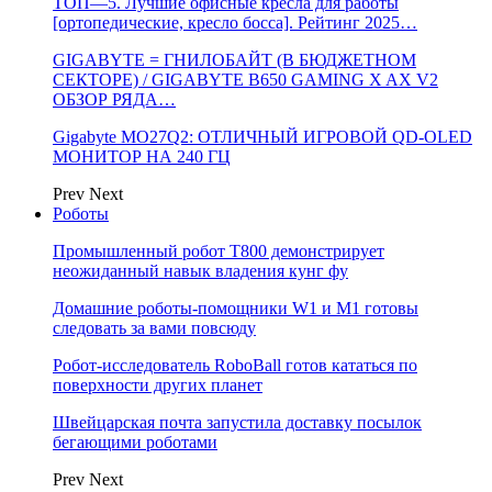
ТОП—5. Лучшие офисные кресла для работы
[ортопедические, кресло босса]. Рейтинг 2025…
GIGABYTE = ГНИЛОБАЙТ (В БЮДЖЕТНОМ
СЕКТОРЕ) / GIGABYTE B650 GAMING X AX V2
ОБЗОР РЯДА…
Gigabyte MO27Q2: ОТЛИЧНЫЙ ИГРОВОЙ QD-OLED
МОНИТОР НА 240 ГЦ
Prev
Next
Роботы
Промышленный робот Т800 демонстрирует
неожиданный навык владения кунг фу
Домашние роботы-помощники W1 и M1 готовы
следовать за вами повсюду
Робот-исследователь RoboBall готов кататься по
поверхности других планет
Швейцарская почта запустила доставку посылок
бегающими роботами
Prev
Next