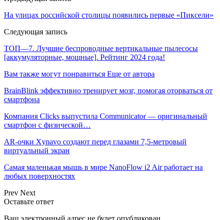
На улицах российской столицы появились первые «Пиксели»
Следующая запись
ТОП—7. Лучшие беспроводные вертикальные пылесосы
[аккумуляторные, мощные]. Рейтинг 2024 года!
Вам также могут понравиться
Еще от автора
BrainBlink эффективно тренирует мозг, помогая оторваться от
смартфона
Компания Clicks выпустила Communicator — оригинальный
смартфон с физической…
AR-очки Xynavo создают перед глазами 7,5-метровый
виртуальный экран
Самая маленькая мышь в мире NanoFlow i2 Air работает на
любых поверхностях
Prev
Next
Оставьте ответ
Ваш электронный адрес не будет опубликован.