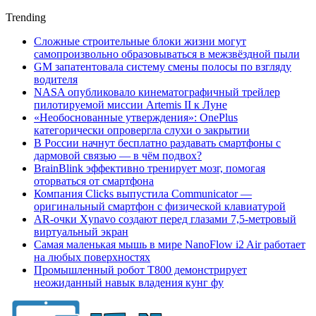
Trending
Сложные строительные блоки жизни могут
самопроизвольно образовываться в межзвёздной пыли
GM запатентовала систему смены полосы по взгляду
водителя
NASA опубликовало кинематографичный трейлер
пилотируемой миссии Artemis II к Луне
«Необоснованные утверждения»: OnePlus
категорически опровергла слухи о закрытии
В России начнут бесплатно раздавать смартфоны с
дармовой связью — в чём подвох?
BrainBlink эффективно тренирует мозг, помогая
оторваться от смартфона
Компания Clicks выпустила Communicator —
оригинальный смартфон с физической клавиатурой
AR-очки Xynavo создают перед глазами 7,5-метровый
виртуальный экран
Самая маленькая мышь в мире NanoFlow i2 Air работает
на любых поверхностях
Промышленный робот Т800 демонстрирует
неожиданный навык владения кунг фу