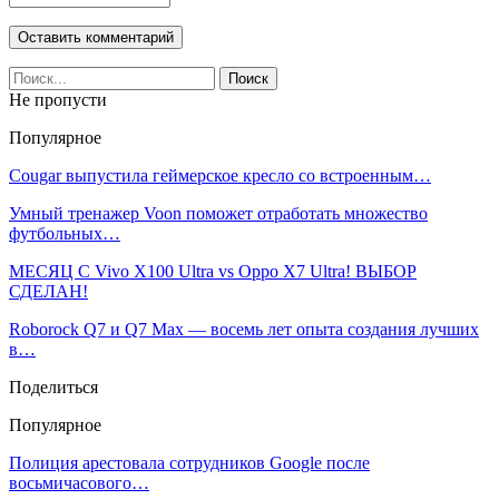
Не пропусти
Популярное
Cougar выпустила геймерское кресло со встроенным…
Умный тренажер Voon поможет отработать множество
футбольных…
МЕСЯЦ С Vivo X100 Ultra vs Oppo X7 Ultra! ВЫБОР
СДЕЛАН!
Roborock Q7 и Q7 Max — восемь лет опыта создания лучших
в…
Поделиться
Популярное
Полиция арестовала сотрудников Google после
восьмичасового…