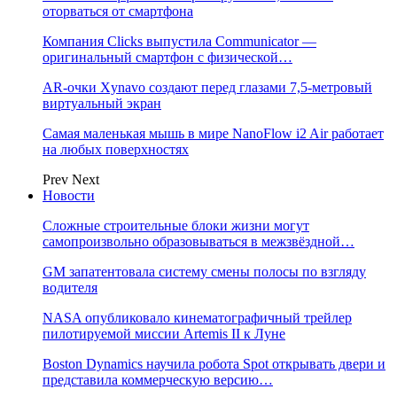
оторваться от смартфона
Компания Clicks выпустила Communicator —
оригинальный смартфон с физической…
AR-очки Xynavo создают перед глазами 7,5-метровый
виртуальный экран
Самая маленькая мышь в мире NanoFlow i2 Air работает
на любых поверхностях
Prev
Next
Новости
Сложные строительные блоки жизни могут
самопроизвольно образовываться в межзвёздной…
GM запатентовала систему смены полосы по взгляду
водителя
NASA опубликовало кинематографичный трейлер
пилотируемой миссии Artemis II к Луне
Boston Dynamics научила робота Spot открывать двери и
представила коммерческую версию…