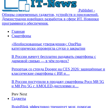
Publisher -
Обзоры современных гаджетов, устройств и приложений.
Демонстрация новейших разработок в сфере ИТ. Новинки
программного обеспечения.
Главная
Смартфоны
«Необоснованные утверждения»: OnePlus
категорически опровергла слухи о закрытии
В России начнут бесплатно раздавать смартфоны с
дармовой связью — в чём подвох?
Репортаж со стенда Doogee на CES 2026: защищённые и
классические смартфоны с ИИ и…
В России поступили в продажу смартфоны Poco M8 5G
и M8 Pro 5G с AMOLED-дисплеями и…
Prev
Next
Гаджеты
BrainBlink эффективно тренирует мозг, помогая