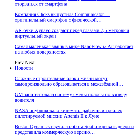
оторваться от смартфона
Компания Clicks выпустила Communicator —
оригинальный смартфон с физической…
AR-очки Xynavo создают перед глазами 7,5-метровый
виртуальный экран
Самая маленькая мышь в мире NanoFlow i2 Air работает
на любых поверхностях
Prev
Next
Новости
Сложные строительные блоки жизни могут
самопроизвольно образовываться в межзвёздной…
GM запатентовала систему смены полосы по взгляду
водителя
NASA опубликовало кинематографичный трейлер
пилотируемой миссии Artemis II к Луне
Boston Dynamics научила робота Spot открывать двери и
представила коммерческую версию…