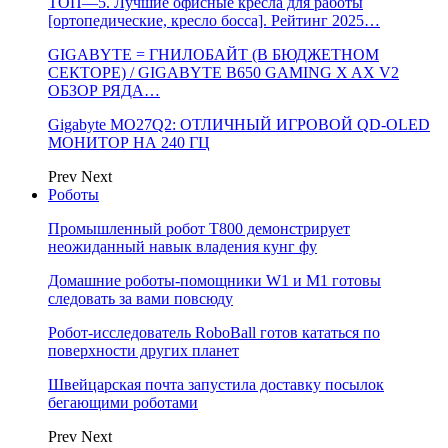
ТОП—5. Лучшие офисные кресла для работы
[ортопедические, кресло босса]. Рейтинг 2025…
GIGABYTE = ГНИЛОБАЙТ (В БЮДЖЕТНОМ
СЕКТОРЕ) / GIGABYTE B650 GAMING X AX V2
ОБЗОР РЯДА…
Gigabyte MO27Q2: ОТЛИЧНЫЙ ИГРОВОЙ QD-OLED
МОНИТОР НА 240 ГЦ
Prev
Next
Роботы
Промышленный робот Т800 демонстрирует
неожиданный навык владения кунг фу
Домашние роботы-помощники W1 и M1 готовы
следовать за вами повсюду
Робот-исследователь RoboBall готов кататься по
поверхности других планет
Швейцарская почта запустила доставку посылок
бегающими роботами
Prev
Next