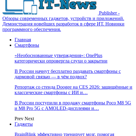
Publisher -
Обзоры современных гаджетов, устройств и приложений.
Демонстрация новейших разработок в сфере ИТ. Новинки
программного обеспечения.
Главная
Смартфоны
«Необоснованные утверждения»: OnePlus
категорически опровергла слухи о закрытии
В России начнут бесплатно раздавать смартфоны с
дармовой связью — в чём подвох?
Репортаж со стенда Doogee на CES 2026: защищённые и
классические смартфоны с ИИ и…
В России поступили в продажу смартфоны Poco M8 5G
и M8 Pro 5G с AMOLED-дисплеями и…
Prev
Next
Гаджеты
BrainBlink эффективно тренирует мозг, помогая