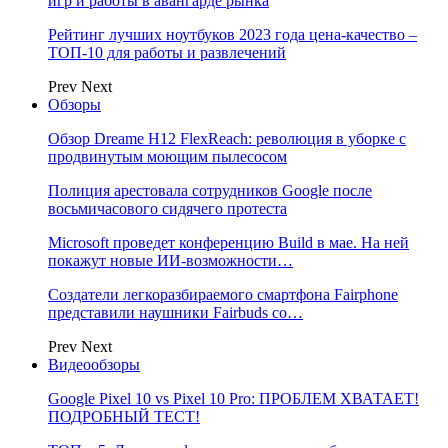
игр и работы в авангарде рынка
Рейтинг лучших ноутбуков 2023 года цена-качество –
ТОП-10 для работы и развлечений
Prev
Next
Обзоры
Обзор Dreame H12 FlexReach: революция в уборке с
продвинутым моющим пылесосом
Полиция арестовала сотрудников Google после
восьмичасового сидячего протеста
Microsoft проведет конференцию Build в мае. На ней
покажут новые ИИ-возможности…
Создатели легкоразбираемого смартфона Fairphone
представили наушники Fairbuds со…
Prev
Next
Видеообзоры
Google Pixel 10 vs Pixel 10 Pro: ПРОБЛЕМ ХВАТАЕТ!
ПОДРОБНЫЙ ТЕСТ!