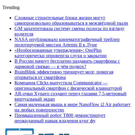
Trending
Сложные строительные блоки жизни могут
самопроизвольно образовываться в межзвёздной пыли
GM запатентовала систему смены полосы по взгляду
водителя
NASA опубликовало кинематографичный трейлер
пилотируемой миссии Artemis II к Луне
«Необоснованные утверждения»: OnePlus
категорически опровергла слухи о закрытии
В России начнут бесплатно раздавать смартфоны с
дармовой связью — в чём подвох?
BrainBlink эффективно тренирует мозг, помогая
оторваться от смартфона
Компания Clicks выпустила Communicator —
оригинальный смартфон с физической клавиатурой
AR-очки Xynavo создают перед глазами 7,5-метровый
виртуальный экран
Самая маленькая мышь в мире NanoFlow i2 Air работает
на любых поверхностях
Промышленный робот Т800 демонстрирует
неожиданный навык владения кунг фу