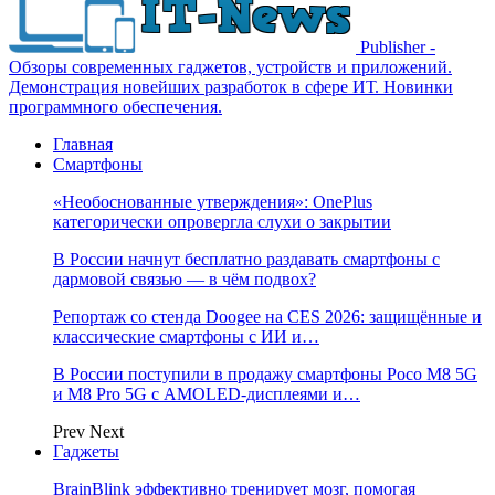
Publisher -
Обзоры современных гаджетов, устройств и приложений.
Демонстрация новейших разработок в сфере ИТ. Новинки
программного обеспечения.
Главная
Смартфоны
«Необоснованные утверждения»: OnePlus
категорически опровергла слухи о закрытии
В России начнут бесплатно раздавать смартфоны с
дармовой связью — в чём подвох?
Репортаж со стенда Doogee на CES 2026: защищённые и
классические смартфоны с ИИ и…
В России поступили в продажу смартфоны Poco M8 5G
и M8 Pro 5G с AMOLED-дисплеями и…
Prev
Next
Гаджеты
BrainBlink эффективно тренирует мозг, помогая