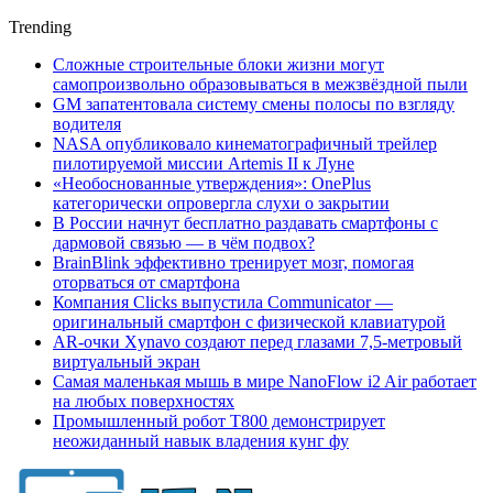
Trending
Сложные строительные блоки жизни могут
самопроизвольно образовываться в межзвёздной пыли
GM запатентовала систему смены полосы по взгляду
водителя
NASA опубликовало кинематографичный трейлер
пилотируемой миссии Artemis II к Луне
«Необоснованные утверждения»: OnePlus
категорически опровергла слухи о закрытии
В России начнут бесплатно раздавать смартфоны с
дармовой связью — в чём подвох?
BrainBlink эффективно тренирует мозг, помогая
оторваться от смартфона
Компания Clicks выпустила Communicator —
оригинальный смартфон с физической клавиатурой
AR-очки Xynavo создают перед глазами 7,5-метровый
виртуальный экран
Самая маленькая мышь в мире NanoFlow i2 Air работает
на любых поверхностях
Промышленный робот Т800 демонстрирует
неожиданный навык владения кунг фу