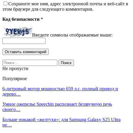
Сохраните мое имя, адрес электронной почты и веб-сайт в
этом браузере для следующего комментария.
Код безопасности
*
Введите символы отображаемые выше:
Не пропусти
Популярное
6-литровый мотор мощностью 659 л.с, полный привод и
дерево…
Умное ожерелье Speechin распознает беззвучную речь
своего…
Больше никакой «желтухи»: для Samsung Galaxy S25 Ultra
не…