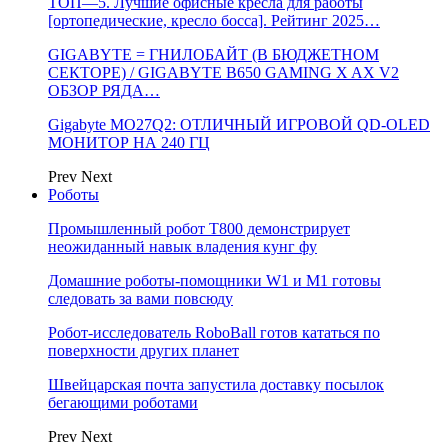
ТОП—5. Лучшие офисные кресла для работы
[ортопедические, кресло босса]. Рейтинг 2025…
GIGABYTE = ГНИЛОБАЙТ (В БЮДЖЕТНОМ
СЕКТОРЕ) / GIGABYTE B650 GAMING X AX V2
ОБЗОР РЯДА…
Gigabyte MO27Q2: ОТЛИЧНЫЙ ИГРОВОЙ QD-OLED
МОНИТОР НА 240 ГЦ
Prev
Next
Роботы
Промышленный робот Т800 демонстрирует
неожиданный навык владения кунг фу
Домашние роботы-помощники W1 и M1 готовы
следовать за вами повсюду
Робот-исследователь RoboBall готов кататься по
поверхности других планет
Швейцарская почта запустила доставку посылок
бегающими роботами
Prev
Next