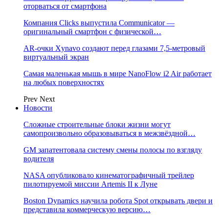
оторваться от смартфона
Компания Clicks выпустила Communicator —
оригинальный смартфон с физической…
AR-очки Xynavo создают перед глазами 7,5-метровый
виртуальный экран
Самая маленькая мышь в мире NanoFlow i2 Air работает
на любых поверхностях
Prev
Next
Новости
Сложные строительные блоки жизни могут
самопроизвольно образовываться в межзвёздной…
GM запатентовала систему смены полосы по взгляду
водителя
NASA опубликовало кинематографичный трейлер
пилотируемой миссии Artemis II к Луне
Boston Dynamics научила робота Spot открывать двери и
представила коммерческую версию…