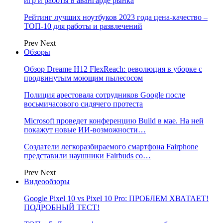
игр и работы в авангарде рынка
Рейтинг лучших ноутбуков 2023 года цена-качество –
ТОП-10 для работы и развлечений
Prev
Next
Обзоры
Обзор Dreame H12 FlexReach: революция в уборке с
продвинутым моющим пылесосом
Полиция арестовала сотрудников Google после
восьмичасового сидячего протеста
Microsoft проведет конференцию Build в мае. На ней
покажут новые ИИ-возможности…
Создатели легкоразбираемого смартфона Fairphone
представили наушники Fairbuds со…
Prev
Next
Видеообзоры
Google Pixel 10 vs Pixel 10 Pro: ПРОБЛЕМ ХВАТАЕТ!
ПОДРОБНЫЙ ТЕСТ!