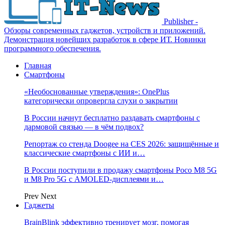
Publisher -
Обзоры современных гаджетов, устройств и приложений.
Демонстрация новейших разработок в сфере ИТ. Новинки
программного обеспечения.
Главная
Смартфоны
«Необоснованные утверждения»: OnePlus
категорически опровергла слухи о закрытии
В России начнут бесплатно раздавать смартфоны с
дармовой связью — в чём подвох?
Репортаж со стенда Doogee на CES 2026: защищённые и
классические смартфоны с ИИ и…
В России поступили в продажу смартфоны Poco M8 5G
и M8 Pro 5G с AMOLED-дисплеями и…
Prev
Next
Гаджеты
BrainBlink эффективно тренирует мозг, помогая