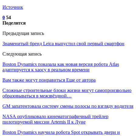
Источник
0
54
Поделится
Предыдущая запись
Знаменитый бренд Leica выпустил свой первый смартфон
Следующая запись
Boston Dynamics показала как новая версия робота Atlas
адаптируется к хаосу в реальном времени
Вам также могут понравиться
Еще от автора
Сложные строительные блоки жизни могут самопроизвольно
образовываться в межзвёздной…
GM запатентовала систему смены полосы по взгляду водителя
NASA опубликовало кинематографичный трейлер
пилотируемой миссии Artemis II к Луне
Boston Dynamics научила робота Spot открывать двери и