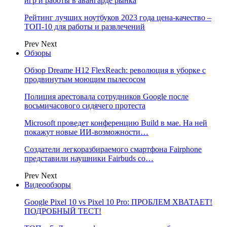
игр и работы в авангарде рынка
Рейтинг лучших ноутбуков 2023 года цена-качество –
ТОП-10 для работы и развлечений
Prev
Next
Обзоры
Обзор Dreame H12 FlexReach: революция в уборке с
продвинутым моющим пылесосом
Полиция арестовала сотрудников Google после
восьмичасового сидячего протеста
Microsoft проведет конференцию Build в мае. На ней
покажут новые ИИ-возможности…
Создатели легкоразбираемого смартфона Fairphone
представили наушники Fairbuds со…
Prev
Next
Видеообзоры
Google Pixel 10 vs Pixel 10 Pro: ПРОБЛЕМ ХВАТАЕТ!
ПОДРОБНЫЙ ТЕСТ!