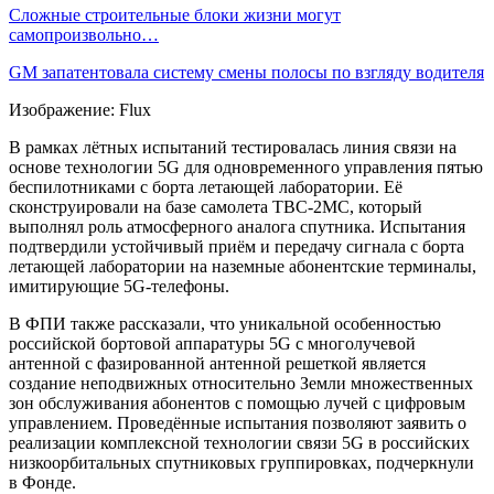
Сложные строительные блоки жизни могут
самопроизвольно…
GM запатентовала систему смены полосы по взгляду водителя
Изображение: Flux
В рамках лётных испытаний тестировалась линия связи на
основе технологии 5G для одновременного управления пятью
беспилотниками с борта летающей лаборатории. Её
сконструировали на базе самолета ТВС-2МС, который
выполнял роль атмосферного аналога спутника. Испытания
подтвердили устойчивый приём и передачу сигнала с борта
летающей лаборатории на наземные абонентские терминалы,
имитирующие 5G-телефоны.
В ФПИ также рассказали, что уникальной особенностью
российской бортовой аппаратуры 5G с многолучевой
антенной с фазированной антенной решеткой является
создание неподвижных относительно Земли множественных
зон обслуживания абонентов с помощью лучей с цифровым
управлением. Проведённые испытания позволяют заявить о
реализации комплексной технологии связи 5G в российских
низкоорбитальных спутниковых группировках, подчеркнули
в Фонде.