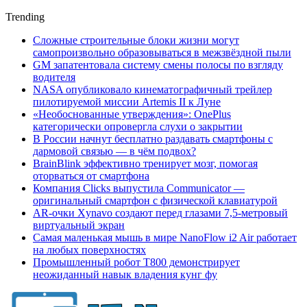
Trending
Сложные строительные блоки жизни могут
самопроизвольно образовываться в межзвёздной пыли
GM запатентовала систему смены полосы по взгляду
водителя
NASA опубликовало кинематографичный трейлер
пилотируемой миссии Artemis II к Луне
«Необоснованные утверждения»: OnePlus
категорически опровергла слухи о закрытии
В России начнут бесплатно раздавать смартфоны с
дармовой связью — в чём подвох?
BrainBlink эффективно тренирует мозг, помогая
оторваться от смартфона
Компания Clicks выпустила Communicator —
оригинальный смартфон с физической клавиатурой
AR-очки Xynavo создают перед глазами 7,5-метровый
виртуальный экран
Самая маленькая мышь в мире NanoFlow i2 Air работает
на любых поверхностях
Промышленный робот Т800 демонстрирует
неожиданный навык владения кунг фу