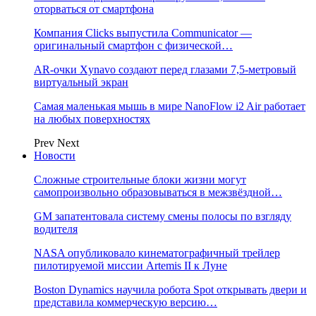
оторваться от смартфона
Компания Clicks выпустила Communicator —
оригинальный смартфон с физической…
AR-очки Xynavo создают перед глазами 7,5-метровый
виртуальный экран
Самая маленькая мышь в мире NanoFlow i2 Air работает
на любых поверхностях
Prev
Next
Новости
Сложные строительные блоки жизни могут
самопроизвольно образовываться в межзвёздной…
GM запатентовала систему смены полосы по взгляду
водителя
NASA опубликовало кинематографичный трейлер
пилотируемой миссии Artemis II к Луне
Boston Dynamics научила робота Spot открывать двери и
представила коммерческую версию…