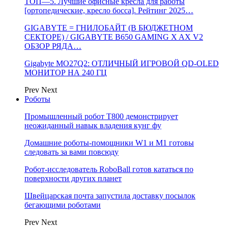
ТОП—5. Лучшие офисные кресла для работы
[ортопедические, кресло босса]. Рейтинг 2025…
GIGABYTE = ГНИЛОБАЙТ (В БЮДЖЕТНОМ
СЕКТОРЕ) / GIGABYTE B650 GAMING X AX V2
ОБЗОР РЯДА…
Gigabyte MO27Q2: ОТЛИЧНЫЙ ИГРОВОЙ QD-OLED
МОНИТОР НА 240 ГЦ
Prev
Next
Роботы
Промышленный робот Т800 демонстрирует
неожиданный навык владения кунг фу
Домашние роботы-помощники W1 и M1 готовы
следовать за вами повсюду
Робот-исследователь RoboBall готов кататься по
поверхности других планет
Швейцарская почта запустила доставку посылок
бегающими роботами
Prev
Next