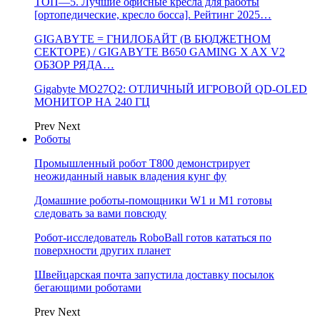
ТОП—5. Лучшие офисные кресла для работы
[ортопедические, кресло босса]. Рейтинг 2025…
GIGABYTE = ГНИЛОБАЙТ (В БЮДЖЕТНОМ
СЕКТОРЕ) / GIGABYTE B650 GAMING X AX V2
ОБЗОР РЯДА…
Gigabyte MO27Q2: ОТЛИЧНЫЙ ИГРОВОЙ QD-OLED
МОНИТОР НА 240 ГЦ
Prev
Next
Роботы
Промышленный робот Т800 демонстрирует
неожиданный навык владения кунг фу
Домашние роботы-помощники W1 и M1 готовы
следовать за вами повсюду
Робот-исследователь RoboBall готов кататься по
поверхности других планет
Швейцарская почта запустила доставку посылок
бегающими роботами
Prev
Next