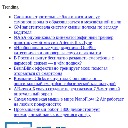
Trending
Сложные строительные блоки жизни могут
самопроизвольно образовываться в межзвёздной пыли
GM запатентовала систему смены полосы по взгляду
водителя
NASA опубликовало кинематографичный трейлер
пилотируемой миссии Artemis II к Луне
«Необоснованные утверждения»: OnePlus
категорически опровергла слухи о закрытии
В России начнут бесплатно раздавать смартфоны с
дармовой связью — в чём подвох?
BrainBlink эффективно тренирует мозг, помогая
оторваться от смартфона
Компания Clicks выпустила Communicator —
оригинальный смартфон с физической клавиатурой
AR-очки Xynavo создают перед глазами 7,5-метровый
виртуальный экран
Самая маленькая мышь в мире NanoFlow i2 Air работает
на любых поверхностях
Промышленный робот Т800 демонстрирует
неожиданный навык владения кунг фу