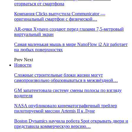
оторваться от смартфона
Компания Clicks выпустила Communicator —
оригинальный смартфон с физической…
AR-очки Xynavo создают перед глазами 7,5-метровый
виртуальный экран
Самая маленькая мышь в мире NanoFlow i2 Air работает
на любых поверхностях
Prev
Next
Новости
Сложные строительные блоки жизни могут
самопроизвольно образовываться в межзвёздной…
GM запатентовала систему смены полосы по взгляду
водителя
NASA опубликовало кинематографичный трейлер
пилотируемой миссии Artemis II к Луне
Boston Dynamics научила робота Spot открывать двери и
представила коммерческую версию…