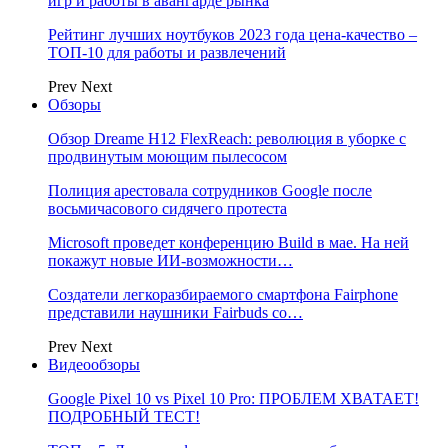
игр и работы в авангарде рынка
Рейтинг лучших ноутбуков 2023 года цена-качество –
ТОП-10 для работы и развлечений
Prev
Next
Обзоры
Обзор Dreame H12 FlexReach: революция в уборке с
продвинутым моющим пылесосом
Полиция арестовала сотрудников Google после
восьмичасового сидячего протеста
Microsoft проведет конференцию Build в мае. На ней
покажут новые ИИ-возможности…
Создатели легкоразбираемого смартфона Fairphone
представили наушники Fairbuds со…
Prev
Next
Видеообзоры
Google Pixel 10 vs Pixel 10 Pro: ПРОБЛЕМ ХВАТАЕТ!
ПОДРОБНЫЙ ТЕСТ!