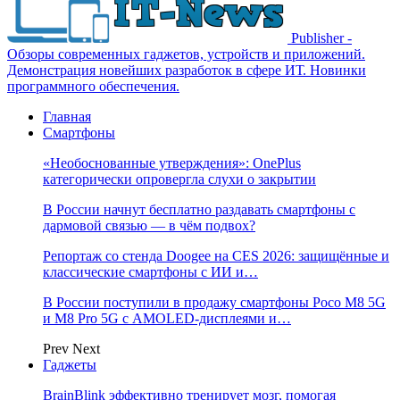
Publisher -
Обзоры современных гаджетов, устройств и приложений.
Демонстрация новейших разработок в сфере ИТ. Новинки
программного обеспечения.
Главная
Смартфоны
«Необоснованные утверждения»: OnePlus
категорически опровергла слухи о закрытии
В России начнут бесплатно раздавать смартфоны с
дармовой связью — в чём подвох?
Репортаж со стенда Doogee на CES 2026: защищённые и
классические смартфоны с ИИ и…
В России поступили в продажу смартфоны Poco M8 5G
и M8 Pro 5G с AMOLED-дисплеями и…
Prev
Next
Гаджеты
BrainBlink эффективно тренирует мозг, помогая