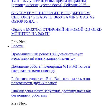
ТОП—5. Лучшие офисные кресла для работы
[ортопедические, кресло босса]. Рейтинг 2025…
GIGABYTE = ГНИЛОБАЙТ (В БЮДЖЕТНОМ
СЕКТОРЕ) / GIGABYTE B650 GAMING X AX V2
ОБЗОР РЯДА…
Gigabyte MO27Q2: ОТЛИЧНЫЙ ИГРОВОЙ QD-OLED
МОНИТОР НА 240 ГЦ
Prev
Next
Роботы
Промышленный робот Т800 демонстрирует
неожиданный навык владения кунг фу
Домашние роботы-помощники W1 и M1 готовы
следовать за вами повсюду
Робот-исследователь RoboBall готов кататься по
поверхности других планет
Швейцарская почта запустила доставку посылок
бегающими роботами
Prev
Next