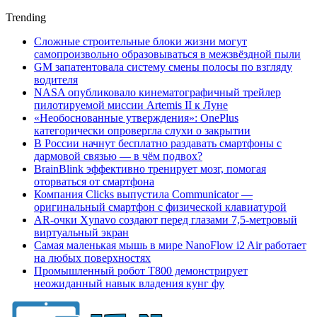
Trending
Сложные строительные блоки жизни могут
самопроизвольно образовываться в межзвёздной пыли
GM запатентовала систему смены полосы по взгляду
водителя
NASA опубликовало кинематографичный трейлер
пилотируемой миссии Artemis II к Луне
«Необоснованные утверждения»: OnePlus
категорически опровергла слухи о закрытии
В России начнут бесплатно раздавать смартфоны с
дармовой связью — в чём подвох?
BrainBlink эффективно тренирует мозг, помогая
оторваться от смартфона
Компания Clicks выпустила Communicator —
оригинальный смартфон с физической клавиатурой
AR-очки Xynavo создают перед глазами 7,5-метровый
виртуальный экран
Самая маленькая мышь в мире NanoFlow i2 Air работает
на любых поверхностях
Промышленный робот Т800 демонстрирует
неожиданный навык владения кунг фу