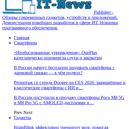
Publisher -
Обзоры современных гаджетов, устройств и приложений.
Демонстрация новейших разработок в сфере ИТ. Новинки
программного обеспечения.
Главная
Смартфоны
«Необоснованные утверждения»: OnePlus
категорически опровергла слухи о закрытии
В России начнут бесплатно раздавать смартфоны с
дармовой связью — в чём подвох?
Репортаж со стенда Doogee на CES 2026: защищённые и
классические смартфоны с ИИ и…
В России поступили в продажу смартфоны Poco M8 5G
и M8 Pro 5G с AMOLED-дисплеями и…
Prev
Next
Гаджеты
BrainBlink эффективно тренирует мозг, помогая