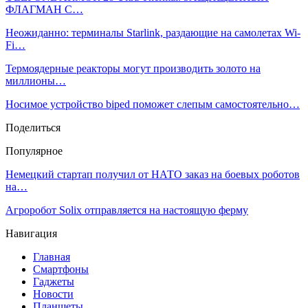
ФЛАГМАН С…
Неожиданно: терминалы Starlink, раздающие на самолетах Wi-
Fi…
Термоядерные реакторы могут производить золото на
миллионы…
Носимое устройство biped поможет слепым самостоятельно…
Поделиться
Популярное
Немецкий стартап получил от НАТО заказ на боевых роботов
на…
Агроробот Solix отправляется на настоящую ферму
Навигация
Главная
Смартфоны
Гаджеты
Новости
Планшеты