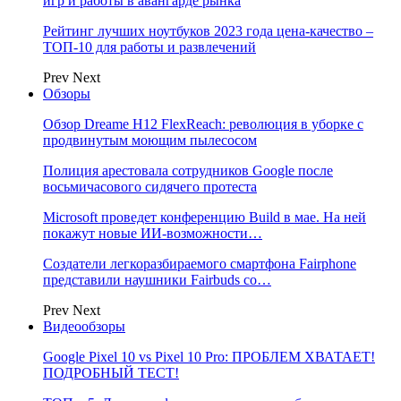
игр и работы в авангарде рынка
Рейтинг лучших ноутбуков 2023 года цена-качество –
ТОП-10 для работы и развлечений
Prev
Next
Обзоры
Обзор Dreame H12 FlexReach: революция в уборке с
продвинутым моющим пылесосом
Полиция арестовала сотрудников Google после
восьмичасового сидячего протеста
Microsoft проведет конференцию Build в мае. На ней
покажут новые ИИ-возможности…
Создатели легкоразбираемого смартфона Fairphone
представили наушники Fairbuds со…
Prev
Next
Видеообзоры
Google Pixel 10 vs Pixel 10 Pro: ПРОБЛЕМ ХВАТАЕТ!
ПОДРОБНЫЙ ТЕСТ!