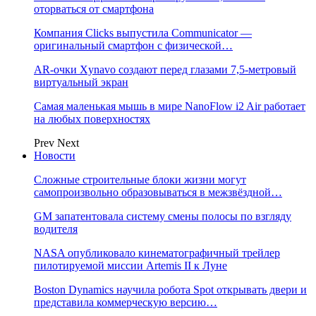
оторваться от смартфона
Компания Clicks выпустила Communicator —
оригинальный смартфон с физической…
AR-очки Xynavo создают перед глазами 7,5-метровый
виртуальный экран
Самая маленькая мышь в мире NanoFlow i2 Air работает
на любых поверхностях
Prev
Next
Новости
Сложные строительные блоки жизни могут
самопроизвольно образовываться в межзвёздной…
GM запатентовала систему смены полосы по взгляду
водителя
NASA опубликовало кинематографичный трейлер
пилотируемой миссии Artemis II к Луне
Boston Dynamics научила робота Spot открывать двери и
представила коммерческую версию…